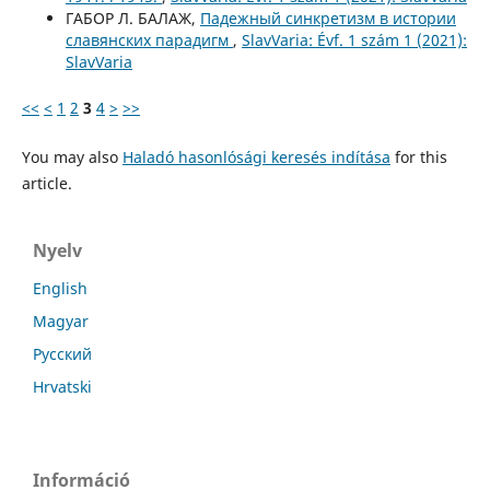
ГАБОР Л. БАЛАЖ,
Падежный синкретизм в истории
славянских парадигм
,
SlavVaria: Évf. 1 szám 1 (2021):
SlavVaria
<<
<
1
2
3
4
>
>>
You may also
Haladó hasonlósági keresés indítása
for this
article.
Nyelv
English
Magyar
Русский
Hrvatski
Információ