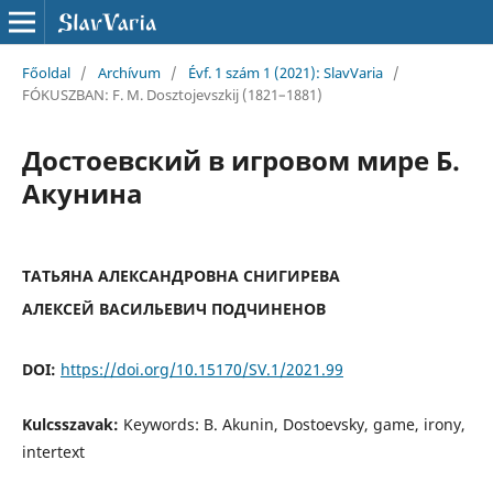
Főoldal
/
Archívum
/
Évf. 1 szám 1 (2021): SlavVaria
/
FÓKUSZBAN: F. M. Dosztojevszkij (1821–1881)
Достоевский в игровом мире Б.
Акунина
ТАТЬЯНА АЛЕКСАНДРОВНА СНИГИРЕВА
АЛЕКСЕЙ ВАСИЛЬЕВИЧ ПОДЧИНЕНОВ
DOI:
https://doi.org/10.15170/SV.1/2021.99
Kulcsszavak:
Keywords: B. Akunin, Dostoevsky, game, irony,
intertext