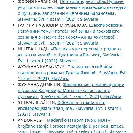
ЖОФИЯ КАЛАВСКИ,
Истоки предания «Как Пушкин
учился в школе». Замечания к московским легендам
о Пушкине, записанным Евгением Барановым
,
SlavVaria: Évf. 1 szám 1 (2021): SlavVaria
ГАЛИНА ПАВЛОВНА МИХАЙЛОВА,
Шекспировские
источники темы «потаённой вины» и греховного
сознания в «Поэме без Героя» Анны Ахматовой
,
SlavVaria: Évf. 1 szám 1 (2021): SlavVaria
ИШТВАН НАДЬ,
«Поэзия – уже перевод, с родного
языка на чужой...» (Цветаева и Рильке)
,
SlavVaria:
Évf. 1 szám 1 (2021): SlavVaria
ЖУЖАННА КАЛАФАТИЧ,
Травматический опыт
сталинизма в романах Гузели Яхиной
,
SlavVaria: Évf.
1 szám 1 (2021): SlavVaria
ЖУЖАННА ДИМЕШИ,
Живописные реминисценции
в фильме Владимира Мотыля «Белое солнце
пустыни»
,
SlavVaria: Évf. 1 szám 1 (2021): SlavVaria
STJEPAN BLAŽETIN,
O Šokcima u mađarskim
enciklopedijskim izdanjima
,
SlavVaria: Évf. 1 szám 1
(2021): SlavVaria
ANDOR VÉGH,
Mađarsko stanovništvo u NDH –
brojčano stanje i proces nestajanja u periodu između
1941. i 1945.
,
SlavVaria: Évf. 1 szám 1 (2021): SlavVaria