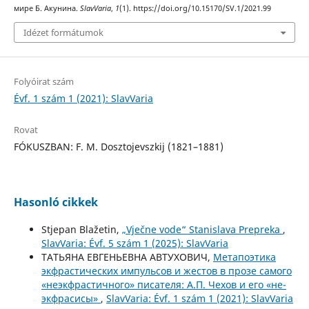
мире Б. Акунина.
SlavVaria
,
1
(1). https://doi.org/10.15170/SV.1/2021.99
Idézet formátumok
Folyóirat szám
Évf. 1 szám 1 (2021): SlavVaria
Rovat
FÓKUSZBAN: F. M. Dosztojevszkij (1821–1881)
Hasonló cikkek
Stjepan Blažetin,
„Vječne vode“ Stanislava Prepreka
,
SlavVaria: Évf. 5 szám 1 (2025): SlavVaria
ТАТЬЯНА ЕВГЕНЬЕВНА АВТУХОВИЧ,
Метапоэтика
экфрастических импульсов и жестов в прозе самого
«неэкфрастичного» писателя: А.П. Чехов и его «не-
экфрасисы»
,
SlavVaria: Évf. 1 szám 1 (2021): SlavVaria