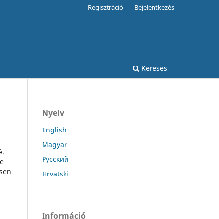
Regisztráció
Bejelentkezés
Keresés
Nyelv
English
Magyar
é.
Русский
re
esen
Hrvatski
Információ