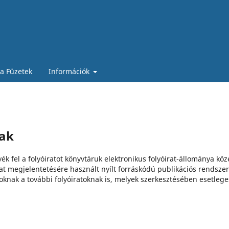
ia Füzetek
Információk
ak
ék fel a folyóiratot könyvtáruk elektronikus folyóirat-állománya köz
t megjelentetésére használt nyílt forráskódú publikációs rendsze
zoknak a további folyóiratoknak is, melyek szerkesztésében esetleg