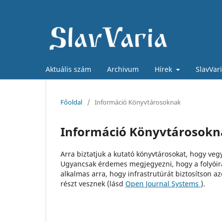
Aktuális szám
Archivum
Hírek
SlavVar
Főoldal
/
Információ Könyvtárosoknak
Információ Könyvtárosokn
Arra biztatjuk a kutató könyvtárosokat, hogy vegy
Ugyancsak érdemes megjegyezni, hogy a folyóira
alkalmas arra, hogy infrastrutúrát biztosítson a
részt vesznek (lásd
Open Journal Systems
).