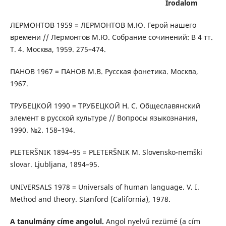
Irodalom
ЛЕРМОНТОВ 1959 = ЛЕРМОНТОВ М.Ю. Герой нашего
времени // Лермонтов М.Ю. Собрание сочинений: В 4 тт.
Т. 4. Москва, 1959. 275–474.
ПАНОВ 1967 = ПАНОВ М.В. Русская фонетика. Москва,
1967.
ТРУБЕЦКОЙ 1990 = ТРУБЕЦКОЙ Н. С. Общеславянский
элемент в русской культуре // Вопросы языкознания,
1990. №2. 158–194.
PLETERŠNIK 1894–95 = PLETERŠNIK M. Slovensko-nemški
slovar. Ljubljana, 1894–95.
UNIVERSALS 1978 = Universals of human language. V. I.
Method and theory. Stanford (California), 1978.
A tanulmány címe angolul.
Angol nyelvű rezümé (a cím