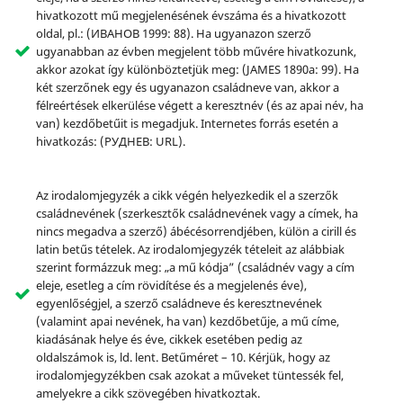
hivatkozott mű megjelenésének évszáma és a hivatkozott
oldal, pl.: (ИВАНОВ 1999: 88). Ha ugyanazon szerző
ugyanabban az évben megjelent több művére hivatkozunk,
akkor azokat így különböztetjük meg: (JAMES 1890a: 99). Ha
két szerzőnek egy és ugyanazon családneve van, akkor a
félreértések elkerülése végett a keresztnév (és az apai név, ha
van) kezdőbetűit is megadjuk. Internetes forrás esetén a
hivatkozás: (РУДНЕВ: URL).
Az irodalomjegyzék a cikk végén helyezkedik el a szerzők
családnevének (szerkesztők családnevének vagy a címek, ha
nincs megadva a szerző) ábécésorrendjében, külön a cirill és
latin betűs tételek. Az irodalomjegyzék tételeit az alábbiak
szerint formázzuk meg: „a mű kódja” (családnév vagy a cím
eleje, esetleg a cím rövidítése és a megjelenés éve),
egyenlőségjel, a szerző családneve és keresztnevének
(valamint apai nevének, ha van) kezdőbetűje, a mű címe,
kiadásának helye és éve, cikkek esetében pedig az
oldalszámok is, ld. lent. Betűméret – 10. Kérjük, hogy az
irodalomjegyzékben csak azokat a műveket tüntessék fel,
amelyekre a cikk szövegében hivatkoztak.