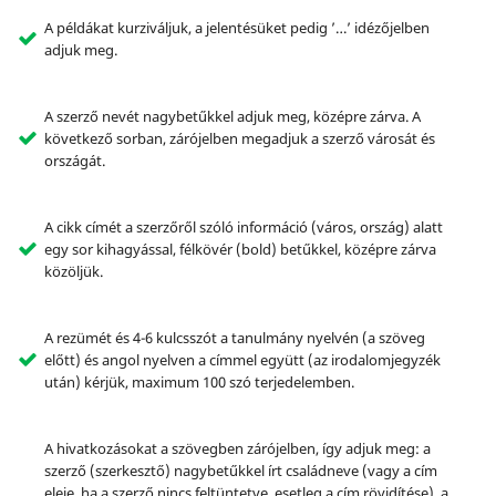
A példákat kurziváljuk, a jelentésüket pedig ’…’ idézőjelben
adjuk meg.
A szerző nevét nagybetűkkel adjuk meg, középre zárva. A
következő sorban, zárójelben megadjuk a szerző városát és
országát.
A cikk címét a szerzőről szóló információ (város, ország) alatt
egy sor kihagyással, félkövér (bold) betűkkel, középre zárva
közöljük.
A rezümét és 4-6 kulcsszót a tanulmány nyelvén (a szöveg
előtt) és angol nyelven a címmel együtt (az irodalomjegyzék
után) kérjük, maximum 100 szó terjedelemben.
A hivatkozásokat a szövegben zárójelben, így adjuk meg: a
szerző (szerkesztő) nagybetűkkel írt családneve (vagy a cím
eleje, ha a szerző nincs feltüntetve, esetleg a cím rövidítése), a