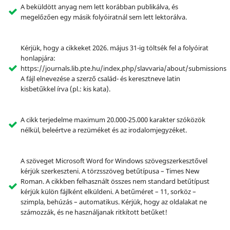
A beküldött anyag nem lett korábban publikálva, és
megelőzően egy másik folyóiratnál sem lett lektorálva.
Kérjük, hogy a cikkeket 2026. május 31-ig töltsék fel a folyóirat
honlapjára:
https://journals.lib.pte.hu/index.php/slavvaria/about/submissions
A fájl elnevezése a szerző család- és keresztneve latin
kisbetűkkel írva (pl.: kis kata).
A cikk terjedelme maximum 20.000-25.000 karakter szóközök
nélkül, beleértve a rezüméket és az irodalomjegyzéket.
A szöveget Microsoft Word for Windows szövegszerkesztővel
kérjük szerkeszteni. A törzsszöveg betűtípusa – Times New
Roman. A cikkben felhasznált összes nem standard betűtípust
kérjük külön fájlként elküldeni. A betűméret – 11, sorköz –
szimpla, behúzás – automatikus. Kérjük, hogy az oldalakat ne
számozzák, és ne használjanak ritkított betűket!