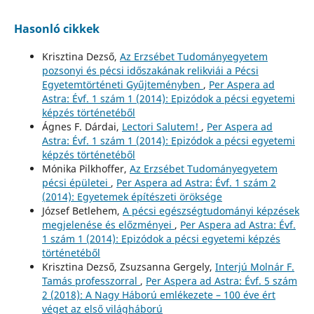
Hasonló cikkek
Krisztina Dezső,
Az Erzsébet Tudományegyetem
pozsonyi és pécsi időszakának relikviái a Pécsi
Egyetemtörténeti Gyűjteményben
,
Per Aspera ad
Astra: Évf. 1 szám 1 (2014): Epizódok a pécsi egyetemi
képzés történetéből
Ágnes F. Dárdai,
Lectori Salutem!
,
Per Aspera ad
Astra: Évf. 1 szám 1 (2014): Epizódok a pécsi egyetemi
képzés történetéből
Mónika Pilkhoffer,
Az Erzsébet Tudományegyetem
pécsi épületei
,
Per Aspera ad Astra: Évf. 1 szám 2
(2014): Egyetemek építészeti öröksége
József Betlehem,
A pécsi egészségtudományi képzések
megjelenése és előzményei
,
Per Aspera ad Astra: Évf.
1 szám 1 (2014): Epizódok a pécsi egyetemi képzés
történetéből
Krisztina Dezső, Zsuzsanna Gergely,
Interjú Molnár F.
Tamás professzorral
,
Per Aspera ad Astra: Évf. 5 szám
2 (2018): A Nagy Háború emlékezete – 100 éve ért
véget az első világháború