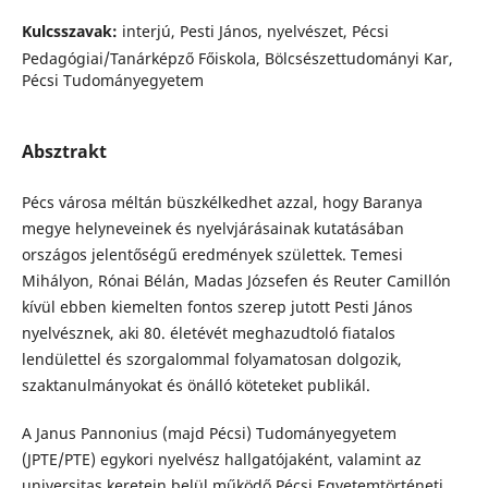
Kulcsszavak:
interjú, Pesti János, nyelvészet, Pécsi
Pedagógiai/Tanárképző Főiskola, Bölcsészettudományi Kar,
Pécsi Tudományegyetem
Absztrakt
Pécs városa méltán büszkélkedhet azzal, hogy Baranya
megye helyneveinek és nyelvjárásainak kutatásában
országos jelentőségű eredmények születtek. Temesi
Mihályon, Rónai Bélán, Madas Józsefen és Reuter Camillón
kívül ebben kiemelten fontos szerep jutott Pesti János
nyelvésznek, aki 80. életévét meghazudtoló fiatalos
lendülettel és szorgalommal folyamatosan dolgozik,
szaktanulmányokat és önálló köteteket publikál.
A Janus Pannonius (majd Pécsi) Tudományegyetem
(JPTE/PTE) egykori nyelvész hallgatójaként, valamint az
universitas keretein belül működő Pécsi Egyetemtörténeti