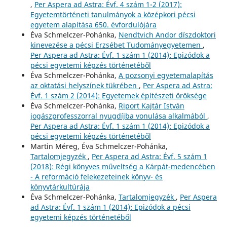
,
Per Aspera ad Astra: Évf. 4 szám 1-2 (2017):
Egyetemtörténeti tanulmányok a középkori pécsi
egyetem alapítása 650. évfordulójára
Éva Schmelczer-Pohánka,
Nendtvich Andor díszdoktori
kinevezése a pécsi Erzsébet Tudományegyetemen
,
Per Aspera ad Astra: Évf. 1 szám 1 (2014): Epizódok a
pécsi egyetemi képzés történetéből
Éva Schmelczer-Pohánka,
A pozsonyi egyetemalapítás
az oktatási helyszínek tükrében
,
Per Aspera ad Astra:
Évf. 1 szám 2 (2014): Egyetemek építészeti öröksége
Éva Schmelczer-Pohánka,
Riport Kajtár István
jogászprofesszorral nyugdíjba vonulása alkalmából
,
Per Aspera ad Astra: Évf. 1 szám 1 (2014): Epizódok a
pécsi egyetemi képzés történetéből
Martin Méreg, Éva Schmelczer-Pohánka,
Tartalomjegyzék
,
Per Aspera ad Astra: Évf. 5 szám 1
(2018): Régi könyves műveltség a Kárpát-medencében
- A reformáció felekezeteinek könyv- és
könyvtárkultúrája
Éva Schmelczer-Pohánka,
Tartalomjegyzék
,
Per Aspera
ad Astra: Évf. 1 szám 1 (2014): Epizódok a pécsi
egyetemi képzés történetéből