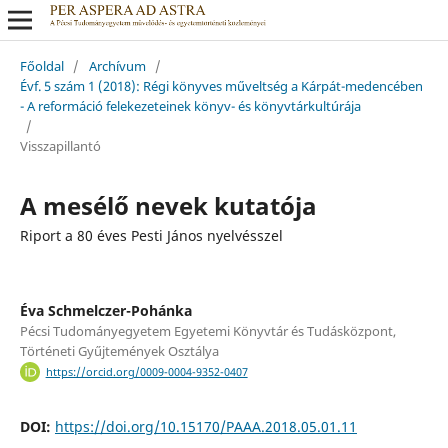
Főoldal
/
Archívum
/
Évf. 5 szám 1 (2018): Régi könyves műveltség a Kárpát-medencében
- A reformáció felekezeteinek könyv- és könyvtárkultúrája
/
Visszapillantó
A mesélő nevek kutatója
Riport a 80 éves Pesti János nyelvésszel
Éva Schmelczer-Pohánka
Pécsi Tudományegyetem Egyetemi Könyvtár és Tudásközpont,
Történeti Gyűjtemények Osztálya
https://orcid.org/0009-0004-9352-0407
DOI:
https://doi.org/10.15170/PAAA.2018.05.01.11