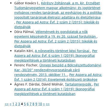
Gábor Kovács I.,
Kérészy Zoltánnak, a m. kir. Erzsébet
Tudományegyetem magyar alkotmány- és jogtörténet
nyilvános rendes tanárának, az egyházjog és a politika
jogosított tanárának életrajzi adattára és életútleírása
,
Per Aspera ad Astra: Évf. 2 szám 2 (2015): Iskolák és
életpályák
Dóra Pálmai,
Vélemények és gondolatok a nők
egyetemi képzéséről a 19. és 20. század fordulóján
,
Per Aspera ad Astra: Évf. 2 szám 2 (2015): Iskolák és
életpályák
Katalin Kéri,
A nőnevelés-történet képi forrásai
,
Per
Aspera ad Astra: Évf. 6 szám 1 (2019): Ikonográfiai
megközelítések a történeti kutatásban
Ferenc Fischer,
Ünnepi beszéd a Bölcsészettudományi
Kar „30/20” rendezvénysorozatának záró
rendezvényén, 2013. október 11.
,
Per Aspera ad Astra:
Évf. 1 szám 2 (2014): Egyetemek építészeti öröksége
Ágnes F. Dárdai, Dávid Molnár,
Tartalomjegyzék
,
Per
Aspera ad Astra: Évf. 6 szám 1 (2019): Ikonográfiai
megközelítések a történeti kutatásban
<<
<
1
2
3
4
5
6
7
8
9
10
>
>>