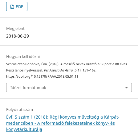
PDF
Megjelent
2018-06-29
Hogyan kell idézni
Schmelczer-Pohánka, Éva. (2018). A mesélő nevek kutatója: Riport a 80 éves
Pesti János nyelvésszel.
Per Aspera Ad Astra
,
5
(1), 151–162.
https://doi.org/10.15170/PAAA.2018.05.01.11
Idézet formátumok
Folyóirat szám
Évf. 5 szám 1 (2018): Régi könyves műveltség a Kárpát-
medencében - A reformáció felekezeteinek könyv- és
könyvtárkultúrája