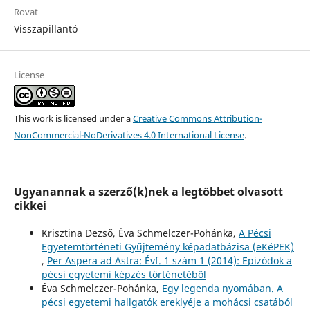
Rovat
Visszapillantó
License
This work is licensed under a
Creative Commons Attribution-
NonCommercial-NoDerivatives 4.0 International License
.
Ugyanannak a szerző(k)nek a legtöbbet olvasott
cikkei
Krisztina Dezső, Éva Schmelczer-Pohánka,
A Pécsi
Egyetemtörténeti Gyűjtemény képadatbázisa (eKéPEK)
,
Per Aspera ad Astra: Évf. 1 szám 1 (2014): Epizódok a
pécsi egyetemi képzés történetéből
Éva Schmelczer-Pohánka,
Egy legenda nyomában. A
pécsi egyetemi hallgatók ereklyéje a mohácsi csatából