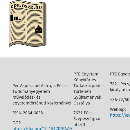
PTE Egyetemi
PTE Egyet
Könyvtár és
7621 Pécs
Per Aspera ad Astra, a Pécsi
Tudásközpont –
király utca
Tudományegyetem
Történeti
művelődés- és
Gyűjtemények
+36-72/50
egyetemtörténeti közleményei
Osztálya
Weblap:
ISSN 2064-6038
7621 Pécs,
https://le
Szepesy Ignác
DOI:
utca 3.
https://doi.org/10.15170/PAAA