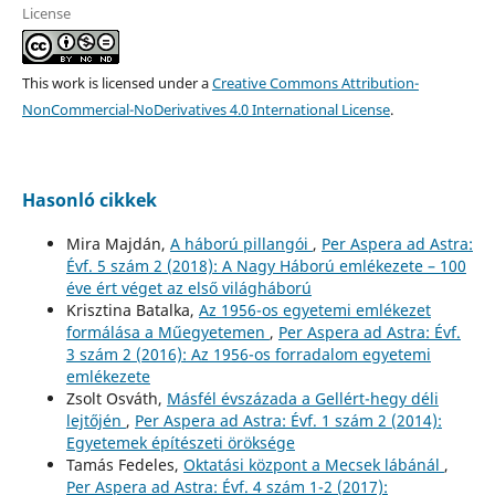
License
This work is licensed under a
Creative Commons Attribution-
NonCommercial-NoDerivatives 4.0 International License
.
Hasonló cikkek
Mira Majdán,
A háború pillangói
,
Per Aspera ad Astra:
Évf. 5 szám 2 (2018): A Nagy Háború emlékezete – 100
éve ért véget az első világháború
Krisztina Batalka,
Az 1956-os egyetemi emlékezet
formálása a Műegyetemen
,
Per Aspera ad Astra: Évf.
3 szám 2 (2016): Az 1956-os forradalom egyetemi
emlékezete
Zsolt Osváth,
Másfél évszázada a Gellért-hegy déli
lejtőjén
,
Per Aspera ad Astra: Évf. 1 szám 2 (2014):
Egyetemek építészeti öröksége
Tamás Fedeles,
Oktatási központ a Mecsek lábánál
,
Per Aspera ad Astra: Évf. 4 szám 1-2 (2017):