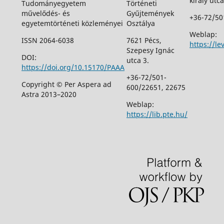
király utca
Tudományegyetem
Történeti
művelődés- és
Gyűjtemények
+36-72/50
egyetemtörténeti közleményei
Osztálya
Weblap:
ISSN 2064-6038
7621 Pécs,
https://le
Szepesy Ignác
DOI:
utca 3.
https://doi.org/10.15170/PAAA
+36-72/501-
Copyright © Per Aspera ad
600/22651, 22675
Astra 2013–2020
Weblap:
https://lib.pte.hu/