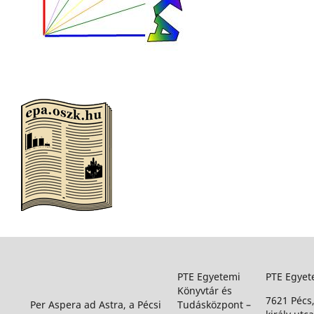
PTE Egyetemi
PTE Egyet
Könyvtár és
7621 Pécs
Per Aspera ad Astra, a Pécsi
Tudásközpont –