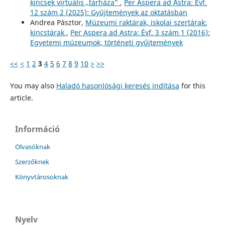
kincsek virtuális „tárháza”
,
Per Aspera ad Astra: Évf.
12 szám 2 (2025): Gyűjtemények az oktatásban
Andrea Pásztor,
Múzeumi raktárak, iskolai szertárak:
kincstárak
,
Per Aspera ad Astra: Évf. 3 szám 1 (2016):
Egyetemi múzeumok, történeti gyűjtemények
<<
<
1
2
3
4
5
6
7
8
9
10
>
>>
You may also
Haladó hasonlósági keresés indítása
for this
article.
Információ
Olvasóknak
Szerzőknek
Könyvtárosoknak
Nyelv