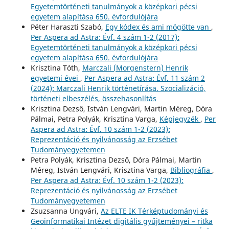
Egyetemtörténeti tanulmányok a középkori pécsi
egyetem alapítása 650. évfordulójára
Péter Haraszti Szabó,
Egy kódex és ami mögötte van
,
Per Aspera ad Astra: Évf. 4 szám 1-2 (2017):
Egyetemtörténeti tanulmányok a középkori pécsi
egyetem alapítása 650. évfordulójára
Krisztina Tóth,
Marczali (Morgenstern) Henrik
egyetemi évei
,
Per Aspera ad Astra: Évf. 11 szám 2
(2024): Marczali Henrik történetírása. Szocializáció,
történeti elbeszélés, összehasonlítás
Krisztina Dezső, István Lengvári, Martin Méreg, Dóra
Pálmai, Petra Polyák, Krisztina Varga,
Képjegyzék
,
Per
Aspera ad Astra: Évf. 10 szám 1-2 (2023):
Reprezentáció és nyilvánosság az Erzsébet
Tudományegyetemen
Petra Polyák, Krisztina Dezső, Dóra Pálmai, Martin
Méreg, István Lengvári, Krisztina Varga,
Bibliográfia
,
Per Aspera ad Astra: Évf. 10 szám 1-2 (2023):
Reprezentáció és nyilvánosság az Erzsébet
Tudományegyetemen
Zsuzsanna Ungvári,
Az ELTE IK Térképtudományi és
Geoinformatikai Intézet digitális gyűjteményei – ritka