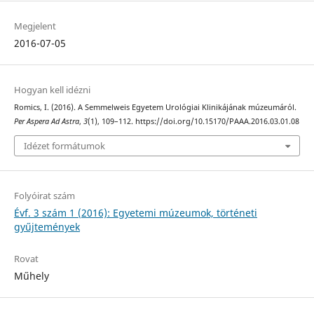
Megjelent
2016-07-05
Hogyan kell idézni
Romics, I. (2016). A Semmelweis Egyetem Urológiai Klinikájának múzeumáról.
Per Aspera Ad Astra
,
3
(1), 109–112. https://doi.org/10.15170/PAAA.2016.03.01.08
Idézet formátumok
Folyóirat szám
Évf. 3 szám 1 (2016): Egyetemi múzeumok, történeti
gyűjtemények
Rovat
Műhely