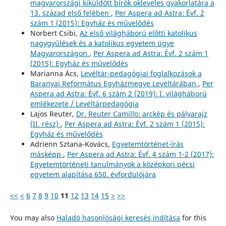
magyarországi kiküldött bírók okleveles gyakorlatára a
13. század első felében
,
Per Aspera ad Astra: Évf. 2
szám 1 (2015): Egyház és művelődés
Norbert Csibi,
Az első világháború előtti katolikus
nagygyűlések és a katolikus egyetem ügye
Magyarországon
,
Per Aspera ad Astra: Évf. 2 szám 1
(2015): Egyház és művelődés
Marianna Ács,
Levéltár-pedagógiai foglalkozások a
Baranyai Református Egyházmegye Levéltárában
,
Per
Aspera ad Astra: Évf. 6 szám 2 (2019): I. világháború
emlékezete / Levéltárpedagógia
Lajos Reuter,
Dr. Reuter Camillo: arckép és pályarajz
(II. rész)
,
Per Aspera ad Astra: Évf. 2 szám 1 (2015):
Egyház és művelődés
Adrienn Sztana-Kovács,
Egyetemtörténet-írás
másképp
,
Per Aspera ad Astra: Évf. 4 szám 1-2 (2017):
Egyetemtörténeti tanulmányok a középkori pécsi
egyetem alapítása 650. évfordulójára
<<
<
6
7
8
9
10
11
12
13
14
15
>
>>
You may also
Haladó hasonlósági keresés indítása
for this