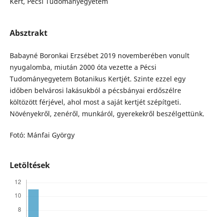
Kert, Pécsi Tudományegyetem
Absztrakt
Babayné Boronkai Erzsébet 2019 novemberében vonult
nyugalomba, miután 2000 óta vezette a Pécsi
Tudományegyetem Botanikus Kertjét. Szinte ezzel egy
időben belvárosi lakásukból a pécsbányai erdőszélre
költözött férjével, ahol most a saját kertjét szépítgeti.
Növényekről, zenéről, munkáról, gyerekekről beszélgettünk.
Fotó: Mánfai György
Letöltések