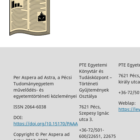
PTE Egyetemi
PTE Egyet
Könyvtár és
7621 Pécs
Per Aspera ad Astra, a Pécsi
Tudásközpont –
király utca
Tudományegyetem
Történeti
művelődés- és
Gyűjtemények
+36-72/50
egyetemtörténeti közleményei
Osztálya
Weblap:
ISSN 2064-6038
7621 Pécs,
https://le
Szepesy Ignác
DOI:
utca 3.
https://doi.org/10.15170/PAAA
+36-72/501-
Copyright © Per Aspera ad
600/22651, 22675