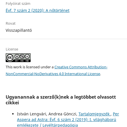
Folyóirat szám
Évf. 7 szám 2 (2020): A nőtörténet
Rovat
Visszapillantó
License
This work is licensed under a
Creative Commons Attribution-
NonCommercial-NoDerivatives 4.0 International License
.
Ugyanannak a szerző(k)nek a legtöbbet olvasott
cikkei
István Lengvári, Andrea Gönczi,
Tartalomjegyzék
,
Per
Aspera ad Astra: Évf. 6 szám 2 (2019): I. világháború
emlékezete / Levéltárpedagógia