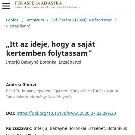
Főoldal
/
Archívum
/
Évf. 7 szám 2 (2020): A nőtörténet
/
Visszapillantó
„Itt az ideje, hogy a saját
kertemben folytassam”
Interjú Babayné Boronkai Erzsébettel
Andrea Gönczi
Pécsi Tudományegyetem Egyetemi Könyvtár és Tudásközpont
Társadalomtudományi Szakkönyvtár
DOI:
https://doi.org/10.15170/PAAA.2020.07.02.08%20
Kulcsszavak:
interjú, Babayné Boronkai Erzsébet, Botanikus