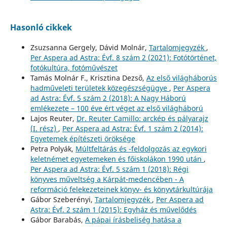
Hasonló cikkek
Zsuzsanna Gergely, Dávid Molnár,
Tartalomjegyzék
,
Per Aspera ad Astra: Évf. 8 szám 2 (2021): Fotótörténet,
fotókultúra, fotóművészet
Tamás Molnár F., Krisztina Dezső,
Az első világháborús
hadműveleti területek közegészségügye
,
Per Aspera
ad Astra: Évf. 5 szám 2 (2018): A Nagy Háború
emlékezete – 100 éve ért véget az első világháború
Lajos Reuter,
Dr. Reuter Camillo: arckép és pályarajz
(I. rész)
,
Per Aspera ad Astra: Évf. 1 szám 2 (2014):
Egyetemek építészeti öröksége
Petra Polyák,
Múltfeltárás és -feldolgozás az egykori
keletnémet egyetemeken és főiskolákon 1990 után
,
Per Aspera ad Astra: Évf. 5 szám 1 (2018): Régi
könyves műveltség a Kárpát-medencében - A
reformáció felekezeteinek könyv- és könyvtárkultúrája
Gábor Szeberényi,
Tartalomjegyzék
,
Per Aspera ad
Astra: Évf. 2 szám 1 (2015): Egyház és művelődés
Gábor Barabás,
A pápai írásbeliség hatása a