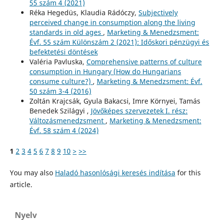
55 szám 4 (2021)
Réka Hegedüs, Klaudia Rádóczy,
Subjectively
perceived change in consumption along the living
standards in old ages
,
Marketing & Menedzsment:
Évf. 55 szám Különszám 2 (2021): Időskori pénzügyi és
befektetési döntések
Valéria Pavluska,
Comprehensive patterns of culture
consumption in Hungary (How do Hungarians
consume culture?)
,
Marketing & Menedzsment: Évf.
50 szám 3-4 (2016)
Zoltán Krajcsák, Gyula Bakacsi, Imre Környei, Tamás
Benedek Szilágyi ,
Jövőképes szervezetek I. rész:
Változásmenedzsment
,
Marketing & Menedzsment:
Évf. 58 szám 4 (2024)
1
2
3
4
5
6
7
8
9
10
>
>>
You may also
Haladó hasonlósági keresés indítása
for this
article.
Nyelv