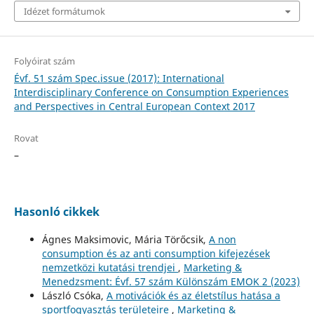
Idézet formátumok
Folyóirat szám
Évf. 51 szám Spec.issue (2017): International
Interdisciplinary Conference on Consumption Experiences
and Perspectives in Central European Context 2017
Rovat
–
Hasonló cikkek
Ágnes Maksimovic, Mária Törőcsik,
A non
consumption és az anti consumption kifejezések
nemzetközi kutatási trendjei
,
Marketing &
Menedzsment: Évf. 57 szám Különszám EMOK 2 (2023)
László Csóka,
A motivációk és az életstílus hatása a
sportfogyasztás területeire
,
Marketing &