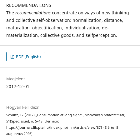
RECOMMENDATIONS
The
recommendations
concentrate on ways of new thinking
and collective self-observation: normalization, distance,
maturation, objectification, individualization, de-
materialization, collective goods, and selfperception.
PDF (English)
Megjelent
2017-12-01
Hogyan kell idézni
Schulze, G. (2017) „Consumption at long sight”,
Marketing & Menedzsment
,
51(Spec.issue), o. 5–13. Elérhető:
https://journals.lib.pte.hu/index.php/mm/article/view/873 (Elérés: 8
augusztus 2026).