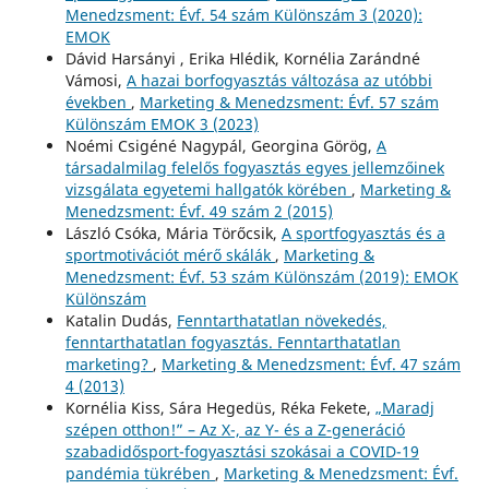
Menedzsment: Évf. 54 szám Különszám 3 (2020):
EMOK
Dávid Harsányi , Erika Hlédik, Kornélia Zarándné
Vámosi,
A hazai borfogyasztás változása az utóbbi
években
,
Marketing & Menedzsment: Évf. 57 szám
Különszám EMOK 3 (2023)
Noémi Csigéné Nagypál, Georgina Görög,
A
társadalmilag felelős fogyasztás egyes jellemzőinek
vizsgálata egyetemi hallgatók körében
,
Marketing &
Menedzsment: Évf. 49 szám 2 (2015)
László Csóka, Mária Törőcsik,
A sportfogyasztás és a
sportmotivációt mérő skálák
,
Marketing &
Menedzsment: Évf. 53 szám Különszám (2019): EMOK
Különszám
Katalin Dudás,
Fenntarthatatlan növekedés,
fenntarthatatlan fogyasztás. Fenntarthatatlan
marketing?
,
Marketing & Menedzsment: Évf. 47 szám
4 (2013)
Kornélia Kiss, Sára Hegedüs, Réka Fekete,
„Maradj
szépen otthon!” – Az X-, az Y- és a Z-generáció
szabadidősport-fogyasztási szokásai a COVID-19
pandémia tükrében
,
Marketing & Menedzsment: Évf.