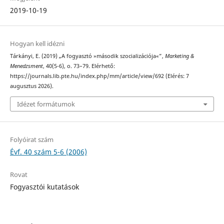
2019-10-19
Hogyan kell idézni
Tárkányi, E. (2019) „A fogyasztó »második szocializációja«”,
Marketing &
Menedzsment
, 40(5-6), o. 73–79. Elérhető:
https://journals.lib.pte.hu/index.php/mm/article/view/692 (Elérés: 7
augusztus 2026).
Idézet formátumok
Folyóirat szám
Évf. 40 szám 5-6 (2006)
Rovat
Fogyasztói kutatások