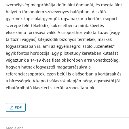
személyiség megpróbálja definiálni önmagát, és megtalálni
helyét a társadalom szövevényes hálójában. A szülő-
gyermek kapcsolat gyengül, ugyanakkor a kortárs csoport
szerepe felértékelődik, sok esetben a mintakövetés
elsőszámú forrásává válik. A csoporthoz való tartozás (vagy
tartozni vágyás) kifejeződik bizonyos termékek, márkák
fogyasztásában is, ami az egyéniségről szóló „üzenetek”
egyik fontos hordozója. Egy pilot-study keretében kutatást
végeztünk a 14-19 éves fiatalok körében arra vonatkozólag,
hogyan hatnak fogyasztói magatartásukra a
referenciacsoportok, ezen belül is elsősorban a kortársak és
a hírességek. A kapott válaszok alapján négy, egymástól jól
elhatárolható klasztert sikerült azonosítanunk.
PDF
Megjelent