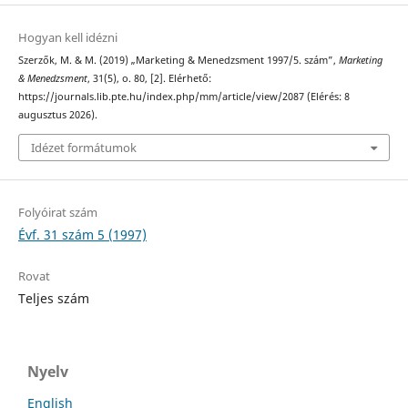
Hogyan kell idézni
Szerzők, M. & M. (2019) „Marketing & Menedzsment 1997/5. szám”,
Marketing
& Menedzsment
, 31(5), o. 80, [2]. Elérhető:
https://journals.lib.pte.hu/index.php/mm/article/view/2087 (Elérés: 8
augusztus 2026).
Idézet formátumok
Folyóirat szám
Évf. 31 szám 5 (1997)
Rovat
Teljes szám
Nyelv
English