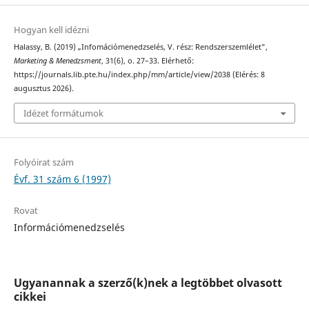
Hogyan kell idézni
Halassy, B. (2019) „Infomációmenedzselés, V. rész: Rendszerszemlélet”,
Marketing & Menedzsment
, 31(6), o. 27–33. Elérhető:
https://journals.lib.pte.hu/index.php/mm/article/view/2038 (Elérés: 8
augusztus 2026).
Idézet formátumok
Folyóirat szám
Évf. 31 szám 6 (1997)
Rovat
Információmenedzselés
Ugyanannak a szerző(k)nek a legtöbbet olvasott
cikkei