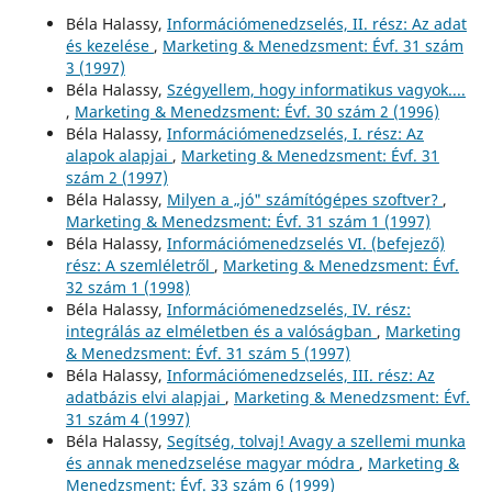
Béla Halassy,
Információmenedzselés, II. rész: Az adat
és kezelése
,
Marketing & Menedzsment: Évf. 31 szám
3 (1997)
Béla Halassy,
Szégyellem, hogy informatikus vagyok....
,
Marketing & Menedzsment: Évf. 30 szám 2 (1996)
Béla Halassy,
Információmenedzselés, I. rész: Az
alapok alapjai
,
Marketing & Menedzsment: Évf. 31
szám 2 (1997)
Béla Halassy,
Milyen a „jó" számítógépes szoftver?
,
Marketing & Menedzsment: Évf. 31 szám 1 (1997)
Béla Halassy,
Információmenedzselés VI. (befejező)
rész: A szemléletről
,
Marketing & Menedzsment: Évf.
32 szám 1 (1998)
Béla Halassy,
Információmenedzselés, IV. rész:
integrálás az elméletben és a valóságban
,
Marketing
& Menedzsment: Évf. 31 szám 5 (1997)
Béla Halassy,
Információmenedzselés, III. rész: Az
adatbázis elvi alapjai
,
Marketing & Menedzsment: Évf.
31 szám 4 (1997)
Béla Halassy,
Segítség, tolvaj! Avagy a szellemi munka
és annak menedzselése magyar módra
,
Marketing &
Menedzsment: Évf. 33 szám 6 (1999)