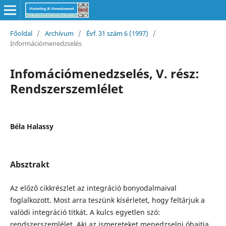
Főoldal
/
Archívum
/
Évf. 31 szám 6 (1997)
/
Információmenedzselés
Infomációmenedzselés, V. rész:
Rendszerszemlélet
Béla Halassy
Absztrakt
Az előző cikkrészlet az integráció bonyodalmaival
foglalkozott. Most arra teszünk kísérletet, hogy feltárjuk a
valódi integráció titkát. A kulcs egyetlen szó:
rendszerszemlélet. Aki az ismereteket menedzselni óhajtja,