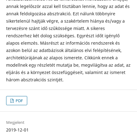
annak legelőször azzal kell tisztában lennie, hogy az adat és
annak feldolgozása absztrakció. Ezt nálunk többnyire
sikertelenül hajtják végre, a szakértelem hiánya és/vagy a
tervezésre szánt idő szűkössé­ge miatt. A sikeres
rendszerhez két dolog szükséges. Egyrészt időt igénylő
alapos elemzés. Másrészt az információs rendszerek és
azokon belül az adatbázisok általános elvi felépítésének,
architektúrájának az alapos ismerete. Cikkünk ennek a
modellnek egy részletét mutatja be, megvilágítva az adat, az
eljárás és a környezet összefüggéseit, valamint az ismeret
három absztrakciós szintjét.
PDF
Megjelent
2019-12-01