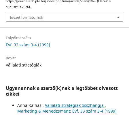
https://journals.lib.pte.hu/index.php/mm/article/view/1926 (Elérés: 9
augusztus 2026).
Idézet formátumok
Folyóirat szám
Évf. 33 szám 3-4 (1999)
Rovat
Vállalati stratégiák
Ugyanannak a szerző(k)nek a legtöbbet olvasott
cikkei
Anna Kálnási,
Vállalati stratégiák összhangja
,
Marketing & Menedzsment: Évf. 33 szám 3-4 (1999)