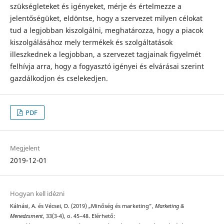
szükségleteket és igényeket, mérje és értelmezze a
jelentőségüket, eldöntse, hogy a szervezet milyen cé­lokat
tud a legjobban kiszolgálni, meghatározza, hogy a piacok
kiszolgálásához mely termékek és szolgáltatások
illeszkednek a legjobban, a szervezet tagjainak figyelmét
felhívja arra, hogy a fogyasztó igé­nyei és elvárásai szerint
gazdálkodjon és cselekedjen.
PDF
Megjelent
2019-12-01
Hogyan kell idézni
Kálnási, A. és Vécsei, D. (2019) „Minőség és marketing”,
Marketing &
Menedzsment
, 33(3-4), o. 45–48. Elérhető: