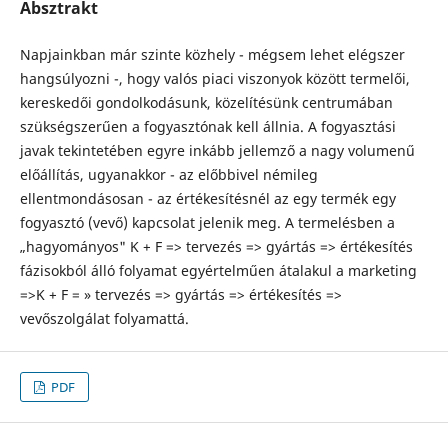
Absztrakt
Napjainkban már szinte közhely - mégsem lehet elégszer
hangsúlyozni -, hogy valós piaci viszonyok között termelői,
kereskedői gondolkodásunk, közelítésünk centrumában
szükségszerűen a fogyasztónak kell állnia. A fogyasztási
javak tekintetében egyre inkább jellemző a nagy volumenű
előállítás, ugyanakkor - az előbbivel némileg
ellentmondásosan - az értékesítésnél az egy termék egy
fogyasztó (vevő) kapcsolat jelenik meg. A termelésben a
„hagyományos" K + F => tervezés => gyártás => értékesítés
fázisokból álló folyamat egyértelműen átalakul a marketing
=>K + F = » tervezés => gyártás => értékesítés =>
vevőszolgálat folyamattá.
PDF