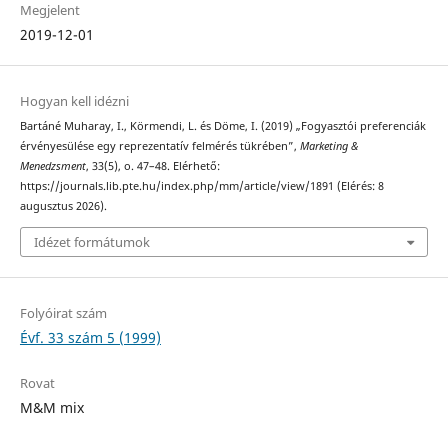
Megjelent
2019-12-01
Hogyan kell idézni
Bartáné Muharay, I., Körmendi, L. és Döme, I. (2019) „Fogyasztói preferenciák
érvényesülése egy reprezentatív felmérés tükrében”,
Marketing &
Menedzsment
, 33(5), o. 47–48. Elérhető:
https://journals.lib.pte.hu/index.php/mm/article/view/1891 (Elérés: 8
augusztus 2026).
Idézet formátumok
Folyóirat szám
Évf. 33 szám 5 (1999)
Rovat
M&M mix