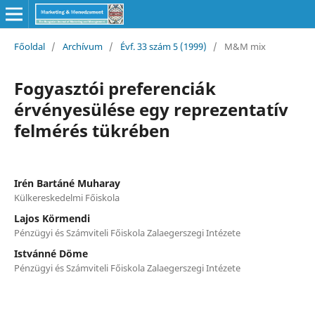
Főoldal
/
Archívum
/
Évf. 33 szám 5 (1999)
/
M&M mix
Fogyasztói preferenciák
érvényesülése egy reprezentatív
felmérés tükrében
Irén Bartáné Muharay
Külkereskedelmi Főiskola
Lajos Körmendi
Pénzügyi és Számviteli Főiskola Zalaegerszegi Intézete
Istvánné Döme
Pénzügyi és Számviteli Főiskola Zalaegerszegi Intézete