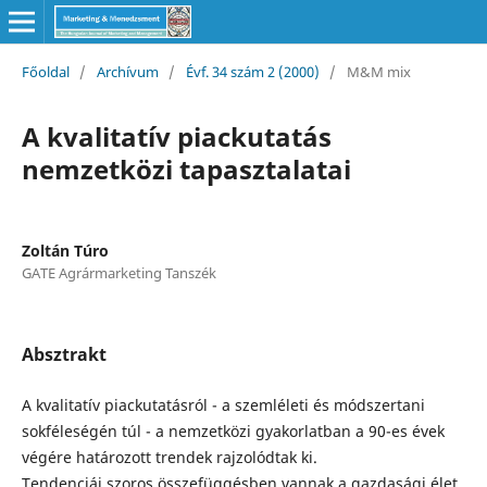
Főoldal
/
Archívum
/
Évf. 34 szám 2 (2000)
/
M&M mix
A kvalitatív piackutatás
nemzetközi tapasztalatai
Zoltán Túro
GATE Agrármarketing Tanszék
Absztrakt
A kvalitatív piackutatásról - a szemléleti és módszertani
sokféleségén túl - a nemzetközi gyakorlatban a 90-es évek
végére határozott trendek rajzolódtak ki.
Tendenciái szoros összefüggésben vannak a gazdasági élet