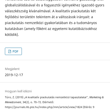
globalizálódásával és a fogyasztói igényekhez igazodó gyors
válaszkészség kívánalmával. A kvalitatív piackutatás két
fejlődési területén tekintem át a változások irányait: a
piackutatás nemzetközi gyakorlatában és a tudományos
kutatásban (amely főként az egyetemi kutatóbázisokhoz
kötődik).
PDF
Megjelent
2019-12-17
Hogyan kell idézni
Túro, Z. (2019) „A kvalitatív piackutatás nemzetközi tapasztalatai”,
Marketing &
Menedzsment
, 34(2), o. 70–72. Elérhető:
https://journals.lib.pte.hu/index.php/mm/article/view/1824 (Elérés: 9