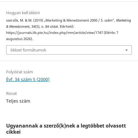
Hogyan kell idézni
szerzők, M. & M. (2019) „Marketing & Menedzsment 2000 / 5. szám”,
Marketing
& Menedzsment
, 34(5), o. 84 oldal. Elérhető:
https://journals.lib.pte.hu/index.php/mm/article/view/1747 (Elérés: 7
augusztus 2026).
Idézet formátumok
Folyóirat szám
Évf. 34 szám 5 (2000)
Rovat
Teljes szám
Ugyanannak a szerző(k)nek a legtöbbet olvasott
cikkei