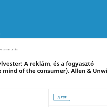
um
vismertetés
ylvester: A reklám, és a fogyasztó
e mind of the consumer). Allen & Unw
PDF