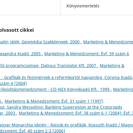
Könyvismertetés
lvasott cikkei
nalin játék, Geomédia Szakkönyvek, 2000
,
Marketing & Menedzsme
lexandra Kiadó, 2005
,
Marketing & Menedzsment: Évf. 39 szám 6
egítő programcsomag, Dativus Translator Kft. 2007
,
Marketing &
 - Grafikák és festmények a reformkortól napjainkig, Corvina Kiadó
szám 4 (2004)
 likviditásmenedzsment - CO-NEX Könyvkiadó Kft., 1999
,
Marketin
om
,
Marketing & Menedzsment: Évf. 31 szám 1 (1997)
st, Sandra Wesseling: Banking Supervision at the Crossroads
ar, 2003
,
Marketing & Menedzsment: Évf. 38 szám 6-1 (2004): Évf. 
yar Monarchia idején - Rajzok és grafikák, Kossuth Kiadó / Magy
zsment: Évf. 40 szám 2-3 (2006)