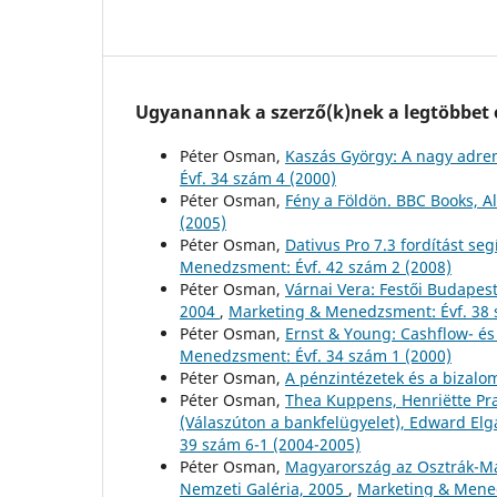
Ugyanannak a szerző(k)nek a legtöbbet o
Péter Osman,
Kaszás György: A nagy adre
Évf. 34 szám 4 (2000)
Péter Osman,
Fény a Földön. BBC Books, A
(2005)
Péter Osman,
Dativus Pro 7.3 fordítást s
Menedzsment: Évf. 42 szám 2 (2008)
Péter Osman,
Várnai Vera: Festői Budapest
2004
,
Marketing & Menedzsment: Évf. 38 
Péter Osman,
Ernst & Young: Cashflow- és
Menedzsment: Évf. 34 szám 1 (2000)
Péter Osman,
A pénzintézetek és a bizal
Péter Osman,
Тhea Kuppens, Henriëtte Pra
(Válaszúton a bankfelügyelet), Edward Elg
39 szám 6-1 (2004-2005)
Péter Osman,
Magyarország az Osztrák-Mag
Nemzeti Galéria, 2005
,
Marketing & Mened