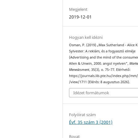
Megjelent
2019-12-01
Hogyan kell idézni
Osman, P. (2019) „Max Sutherland - Alice K
Sylvester: A reklám, és a fogyasztó elméje
(Advertising and the mind of the consumer
Allen & Unwin, 2000. angol nyelven”,
Marke
Menedzsment
, 35(3), o. 75–77. Elérhető:
https://journals.lib.pte.hu/index.php/mm/
/view/1711 (Elérés: 8 augusztus 2026).
Idézet formátumok
Folyóirat szám
Évf. 35 szám 3 (2001)
Rovat