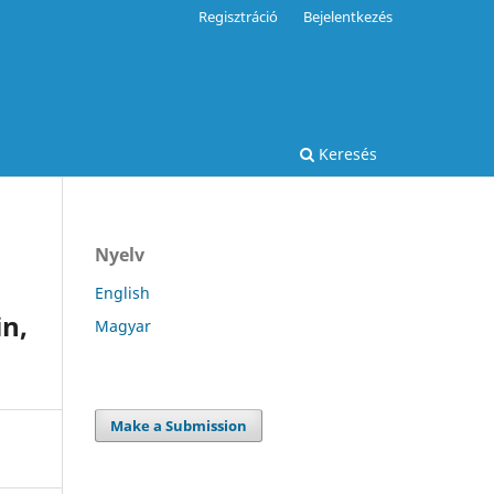
Regisztráció
Bejelentkezés
Keresés
Nyelv
English
in,
Magyar
Make a Submission