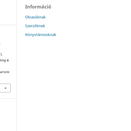
Információ
Olvasóknak
Szerzőknek
Könyvtárosoknak
.
).
ting &
article