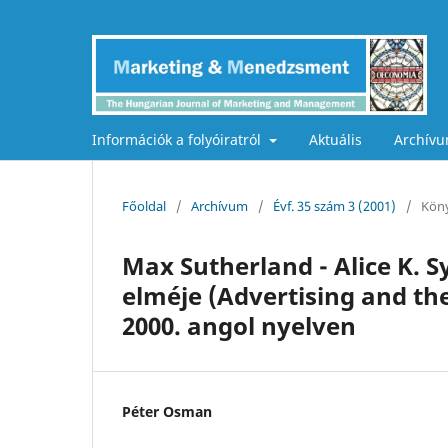
Információk a folyóiratról
Aktuális
Archív
Főoldal
/
Archívum
/
Évf. 35 szám 3 (2001)
/
Köny
Max Sutherland - Alice K. S
elméje (Advertising and th
2000. angol nyelven
Péter Osman