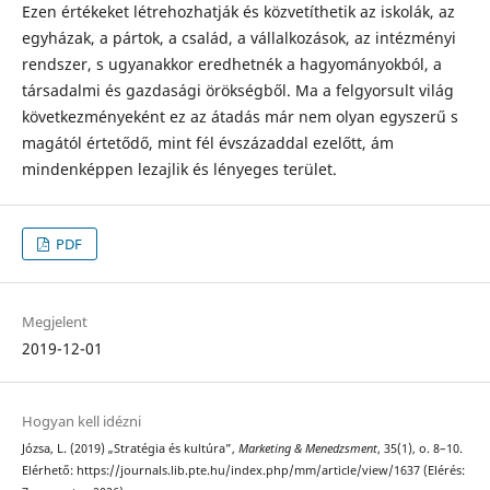
Ezen értékeket létrehozhatják és közvetíthetik az iskolák, az
egyházak, a pártok, a család, a vállalkozások, az intézményi
rendszer, s ugyanakkor eredhetnék a hagyományokból, a
társadalmi és gazdasági örökségből. Ma a felgyorsult világ
következményeként ez az átadás már nem olyan egyszerű s
magától értető­dő, mint fél évszázaddal ezelőtt, ám
mindenképpen lezajlik és lényeges terület.
PDF
Megjelent
2019-12-01
Hogyan kell idézni
Józsa, L. (2019) „Stratégia és kultúra”,
Marketing & Menedzsment
, 35(1), o. 8–10.
Elérhető: https://journals.lib.pte.hu/index.php/mm/article/view/1637 (Elérés: