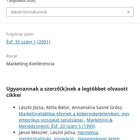
7 augusztus 2026).
Idézet formátumok
Folyóirat szám
Évf. 35 szám 1 (2001)
Rovat
Marketing Konferencia
Ugyanannak a szerző(k)nek a legtöbbet olvasott
cikkei
László Józsa, Attila Bátor, Annamária Sasné Grósz,
Marketingtaktikai elemek a kiskereskedelemben: egy
empirikus vizsgálat tanulságai
,
Marketing &
Menedzsment: Évf. 33 szám 5 (1999)
János Meszler, László Józsa,
Harmónia,
megbízhatóság, innováció - Hagyományos keleti