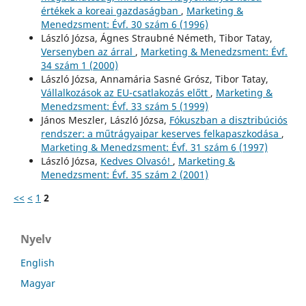
értékek a koreai gazdaságban
,
Marketing &
Menedzsment: Évf. 30 szám 6 (1996)
László Józsa, Ágnes Straubné Németh, Tibor Tatay,
Versenyben az árral
,
Marketing & Menedzsment: Évf.
34 szám 1 (2000)
László Józsa, Annamária Sasné Grósz, Tibor Tatay,
Vállalkozások az EU-csatlakozás előtt
,
Marketing &
Menedzsment: Évf. 33 szám 5 (1999)
János Meszler, László Józsa,
Fókuszban a disztribúciós
rendszer: a műtrágyaipar keserves felkapaszkodása
,
Marketing & Menedzsment: Évf. 31 szám 6 (1997)
László Józsa,
Kedves Olvasó!
,
Marketing &
Menedzsment: Évf. 35 szám 2 (2001)
<<
<
1
2
Nyelv
English
Magyar