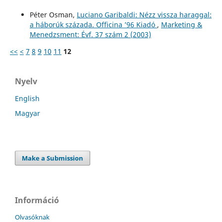
Péter Osman,
Luciano Garibaldi: Nézz vissza haraggal:
a háborúk százada. Officina ’96 Kiadó
,
Marketing &
Menedzsment: Évf. 37 szám 2 (2003)
<<
<
7
8
9
10
11
12
Nyelv
English
Magyar
Make a Submission
Információ
Olvasóknak