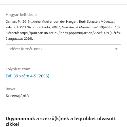
Hogyan kell idézni
Osman, P. (2019) „Anne Mueller von der Haegen, Ruth Strasser: Művészeti
kalauz: TOSCANA. Vince Kiadó, 2005”,
Marketing & Menedzsment
, 39(4-5), o. 159.
Elérhető: https://journals.lib.pte.hu/index.php/mm/article/view/1429 (Elérés:
9 augusztus 2026).
Idézet formátumok
Folyóirat szám
Évf. 39 szám 4-5 (2005)
Rovat
Könyvajánló
Ugyanannak a szerző(k)nek a legtöbbet olvasott
cikkei