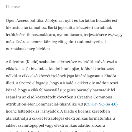
License
Open Access politika: A folyóirat nyílt és korlátlan hozzáférést
biztosít a tartalmához. Bárki jogosult a közzétett tartalmak
letöltésére, felhasználására, nyomtatására, terjesztésére és/vagy
másolására a nemzetközileg elfogadott tudományetikai
normáknak megfelelően.
A folyóirat (Kiadó) szabadon elérhetővé és letölthetővé teszi a
cikkeket saját hivatalos, kiadói honlapján, időbeli korlátozás
nélkül. A cikk első közzétételének joga kizárólagosan a Kiadót
illeti. A Szerző elfogadja, hogy a Kiadó a cikket oly módon teszi
közzé, hogy a cikk felhasználási jogaira bármely harmadik fél
számára az első közzétételt követően a Creative Commons
Attribution-NonCommercial-SharAlike 4.0 (
CC-BY-NC-SA 4.0
)
licenc feltételek az irányadók. A Kiadó e licensz keretében
átalakíthatja a cikket tetszőleges elektronikus formátumba, a
cikket számítógéppel vagy elektronikus adathordozóra