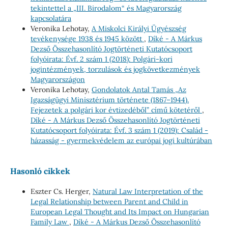
tekintettel a „III. Birodalom“ és Magyarország
kapcsolatára
Veronika Lehotay,
A Miskolci Királyi Ügyészség
tevékenysége 1938 és 1945 között
,
Díké - A Márkus
Dezső Összehasonlító Jogtörténeti Kutatócsoport
folyóirata: Évf. 2 szám 1 (2018): Polgári-kori
jogintézmények, torzulások és jogkövetkezmények
Magyarországon
Veronika Lehotay,
Gondolatok Antal Tamás „Az
Igazságügyi Minisztérium története (1867–1944).
Fejezetek a polgári kor évtizedéből” című kötetéről
,
Díké - A Márkus Dezső Összehasonlító Jogtörténeti
Kutatócsoport folyóirata: Évf. 3 szám 1 (2019): Család -
házasság - gyermekvédelem az európai jogi kultúrában
Hasonló cikkek
Eszter Cs. Herger,
Natural Law Interpretation of the
Legal Relationship between Parent and Child in
European Legal Thought and Its Impact on Hungarian
Family Law
,
Díké - A Márkus Dezső Összehasonlító