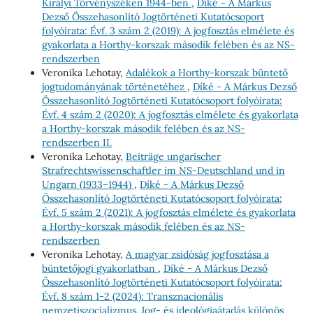
Királyi Törvényszéken 1944-ben
,
Díké - A Márkus
Dezső Összehasonlító Jogtörténeti Kutatócsoport
folyóirata: Évf. 3 szám 2 (2019): A jogfosztás elmélete és
gyakorlata a Horthy-korszak második felében és az NS-
rendszerben
Veronika Lehotay,
Adalékok a Horthy-korszak büntető
jogtudományának történetéhez
,
Díké - A Márkus Dezső
Összehasonlító Jogtörténeti Kutatócsoport folyóirata:
Évf. 4 szám 2 (2020): A jogfosztás elmélete és gyakorlata
a Horthy-korszak második felében és az NS-
rendszerben II.
Veronika Lehotay,
Beiträge ungarischer
Strafrechtswissenschaftler im NS-Deutschland und in
Ungarn (1933–1944)
,
Díké - A Márkus Dezső
Összehasonlító Jogtörténeti Kutatócsoport folyóirata:
Évf. 5 szám 2 (2021): A jogfosztás elmélete és gyakorlata
a Horthy-korszak második felében és az NS-
rendszerben
Veronika Lehotay,
A magyar zsidóság jogfosztása a
büntetőjogi gyakorlatban
,
Díké - A Márkus Dezső
Összehasonlító Jogtörténeti Kutatócsoport folyóirata:
Évf. 8 szám 1-2 (2024): Transznacionális
nemzetiszocializmus. Jog- és ideológiaátadás különös