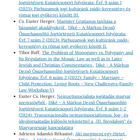
Jogtörténeti Kutatócsoport folyóirata: Évf. 9 szám 1
(2025): Párhuzamok jogi kultúránk zsidó-keresztény és
római jogi gyökerei között III.
Cs. Eszter Herger,
Magister Gratianus tanítása a
házassági akadályokról
,
Díké - A Márkus Dezső
Összehasonlító Jogtörténeti Kutatócsoport folyóirata:
Évf. 7 szám 2 (2023): Párhuzamok jogi kultúránk zsidó-
keresztény és római jogi gyökerei között II.
Tibor Ruff,
The Problem of Monogamy vs. Polygamy and
Its Regulation in the Mosaic Law as well as in Later
Jewish and Christian Commentaries
,
Díké - A Márkus
Dezső Összehasonlító Jogtörténeti Kutatócsoport
folyóirata: Évf. 6 szám 2 (2022): Family – Marriage –
Child Protection: Living Roots – New Challenges (Family
Law Workshop V)
Eszter Cs. Herger,
Nemzetiszocialista jogátadás magyar
szemszögből
,
Díké - A Márkus Dezső Összehasonlító
Jogtörténeti Kutatócsoport folyóirata: Évf. 8 szám 1-2
(2024): Transznacionális nemzetiszocializmus. Jog- és
ideológiaátadás különös tekintettel a „III. Birodalom“ és
Magyarország kapcsolatára
Adrienn Adamkó Rékasiné,
Aki megment egy életet
,
Díké - A Márkus Dezső Összehasonlító Jogtörténeti