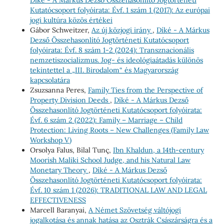
Kutatócsoport folyóirata: Évf. 1 szám 1 (2017): Az európai
jogi kultúra közös értékei
Gábor Schweitzer,
Az új közjogi irány
,
Díké - A Márkus
Dezső Összehasonlító Jogtörténeti Kutatócsoport
folyóirata: Évf. 8 szám 1-2 (2024): Transznacionális
nemzetiszocializmus. Jog- és ideológiaátadás különös
tekintettel a „III. Birodalom“ és Magyarország
kapcsolatára
Zsuzsanna Peres,
Family Ties from the Perspective of
Property Division Deeds
,
Díké - A Márkus Dezső
Összehasonlító Jogtörténeti Kutatócsoport folyóirata:
Évf. 6 szám 2 (2022): Family – Marriage – Child
Protection: Living Roots – New Challenges (Family Law
Workshop V)
Orsolya Falus, Bilal Tunç,
Ibn Khaldun, a 14th-century
Moorish Maliki School Judge, and his Natural Law
Monetary Theory
,
Díké - A Márkus Dezső
Összehasonlító Jogtörténeti Kutatócsoport folyóirata:
Évf. 10 szám 1 (2026): TRADITIONAL LAW AND LEGAL
EFFECTIVENESS
Marcell Baranyai,
A Német Szövetség váltójogi
jogalkotása és annak hatása az Osztrák Császárságra és a