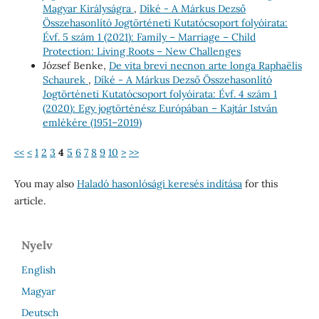
Magyar Királyságra
,
Díké - A Márkus Dezső
Összehasonlító Jogtörténeti Kutatócsoport folyóirata:
Évf. 5 szám 1 (2021): Family – Marriage – Child
Protection: Living Roots – New Challenges
József Benke,
De vita brevi necnon arte longa Raphaëlis
Schaurek
,
Díké - A Márkus Dezső Összehasonlító
Jogtörténeti Kutatócsoport folyóirata: Évf. 4 szám 1
(2020): Egy jogtörténész Európában – Kajtár István
emlékére (1951–2019)
<<
<
1
2
3
4
5
6
7
8
9
10
>
>>
You may also
Haladó hasonlósági keresés indítása
for this
article.
Nyelv
English
Magyar
Deutsch