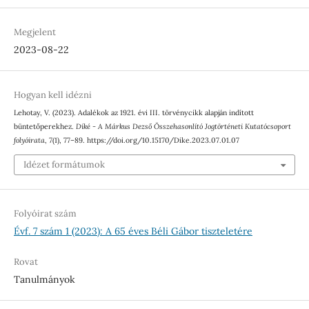
Megjelent
2023-08-22
Hogyan kell idézni
Lehotay, V. (2023). Adalékok az 1921. évi III. törvénycikk alapján indított
büntetőperekhez.
Díké - A Márkus Dezső Összehasonlító Jogtörténeti Kutatócsoport
folyóirata
,
7
(1), 77–89. https://doi.org/10.15170/Dike.2023.07.01.07
Idézet formátumok
Folyóirat szám
Évf. 7 szám 1 (2023): A 65 éves Béli Gábor tiszteletére
Rovat
Tanulmányok