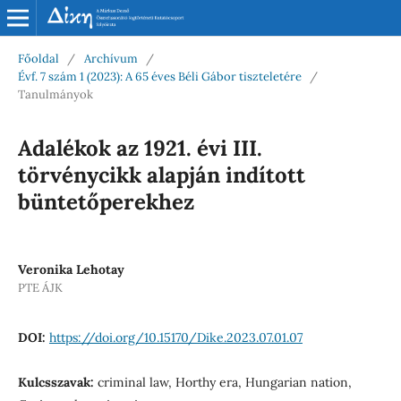
Főoldal
/
Archívum
/
Évf. 7 szám 1 (2023): A 65 éves Béli Gábor tiszteletére
/
Tanulmányok
Adalékok az 1921. évi III.
törvénycikk alapján indított
büntetőperekhez
Veronika Lehotay
PTE ÁJK
DOI:
https://doi.org/10.15170/Dike.2023.07.01.07
Kulcsszavak:
criminal law, Horthy era, Hungarian nation,