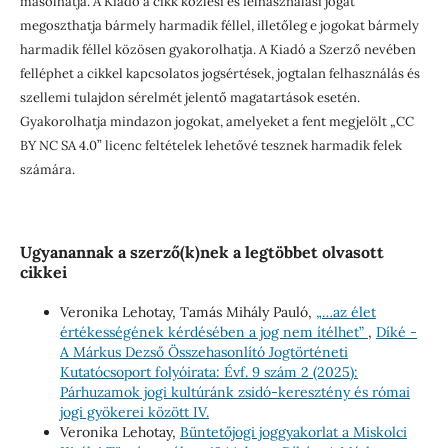
másolhatja. A Kiadó a cikk közlési és felhasználási jogát
megoszthatja bármely harmadik féllel, illetőleg e jogokat bármely
harmadik féllel közösen gyakorolhatja. A Kiadó a Szerző nevében
felléphet a cikkel kapcsolatos jogsértések, jogtalan felhasználás és
szellemi tulajdon sérelmét jelentő magatartások esetén.
Gyakorolhatja mindazon jogokat, amelyeket a fent megjelölt „CC
BY NC SA 4.0” licenc feltételek lehetővé tesznek harmadik felek
számára.
Ugyanannak a szerző(k)nek a legtöbbet olvasott
cikkei
Veronika Lehotay, Tamás Mihály Pauló,
„…az élet
értékességének kérdésében a jog nem ítélhet”
,
Díké -
A Márkus Dezső Összehasonlító Jogtörténeti
Kutatócsoport folyóirata: Évf. 9 szám 2 (2025):
Párhuzamok jogi kultúránk zsidó-keresztény és római
jogi gyökerei között IV.
Veronika Lehotay,
Büntetőjogi joggyakorlat a Miskolci