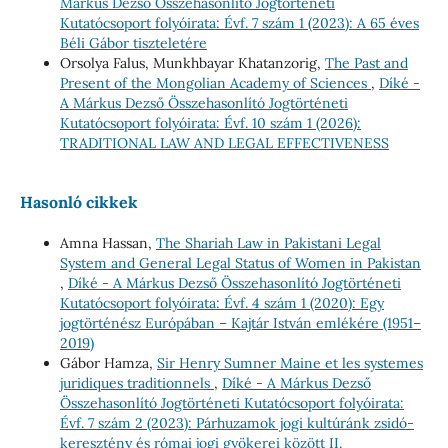
Márkus Dezső Összehasonlító Jogtörténeti
Kutatócsoport folyóirata: Évf. 7 szám 1 (2023): A 65 éves
Béli Gábor tiszteletére
Orsolya Falus, Munkhbayar Khatanzorig,
The Past and
Present of the Mongolian Academy of Sciences
,
Díké -
A Márkus Dezső Összehasonlító Jogtörténeti
Kutatócsoport folyóirata: Évf. 10 szám 1 (2026):
TRADITIONAL LAW AND LEGAL EFFECTIVENESS
Hasonló cikkek
Amna Hassan,
The Shariah Law in Pakistani Legal
System and General Legal Status of Women in Pakistan
,
Díké - A Márkus Dezső Összehasonlító Jogtörténeti
Kutatócsoport folyóirata: Évf. 4 szám 1 (2020): Egy
jogtörténész Európában – Kajtár István emlékére (1951–
2019)
Gábor Hamza,
Sir Henry Sumner Maine et les systemes
juridiques traditionnels
,
Díké - A Márkus Dezső
Összehasonlító Jogtörténeti Kutatócsoport folyóirata:
Évf. 7 szám 2 (2023): Párhuzamok jogi kultúránk zsidó-
keresztény és római jogi gyökerei között II.