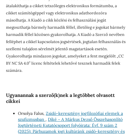
átalakíthatja a cikket tetszőleges elektronikus formátumba, a
cikket számítógéppel vagy elektronikus adathordozóra
másolhatja. A Kiadó a cikk közlési és felhasználási jogát
megoszthatja bármely harmadik féllel, illetőleg e jogokat bármely
harmadik féllel közösen gyakorolhatja. A Kiadó a Szerző nevében
felléphet a cikkel kapcsolatos jogsértések, jogtalan felhasználás és
szellemi tulajdon sérelmét jelentő magatartások esetén.
Gyakorolhatja mindazon jogokat, amelyeket a fent megjelölt „CC
BY NC SA 4.0” licenc feltételek lehetővé tesznek harmadik felek
számára.
Ugyanannak a szerző(k)nek a legtöbbet olvasott
cikkei
Orsolya Falus,
Zsidó-keresztény jogfilozófiai elemek a
szufizmusban
,
Díké - A Márkus Dezső Összehasonlító
Jogtörténeti Kutatócsoport folyóirata: Évf. 9 szám 2
(2025): Párhuzamok jogi kultúránk zsidó-keresztény és