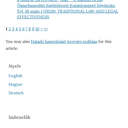
Összehasonlító Jogtörténeti Kutatócsoport folyóirata:
Évf. 10 szám 1 (2026): TRADITIONAL LAW AND LEGAL
EFFECTIVENESS
1
2
3
4
5
6
7
8
9
10
>
>>
You may also
Haladó hasonlósági keresés indítása
for this
article.
Nyelv
English
Magyar
Deutsch
Indexelők