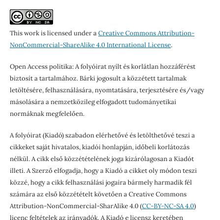
This work is licensed under a
Creative Commons Attribution-
NonCommercial-ShareAlike 4.0 International License
.
Open Access politika: A folyóirat nyílt és korlátlan hozzáférést
biztosít a tartalmához. Bárki jogosult a közzétett tartalmak
letöltésére, felhasználására, nyomtatására, terjesztésére és/vagy
másolására a nemzetközileg elfogadott tudományetikai
normáknak megfelelően.
A folyóirat (Kiadó) szabadon elérhetővé és letölthetővé teszi a
cikkeket saját hivatalos, kiadói honlapján, időbeli korlátozás
nélkül. A cikk első közzétételének joga kizárólagosan a Kiadót
illeti. A Szerző elfogadja, hogy a Kiadó a cikket oly módon teszi
közzé, hogy a cikk felhasználási jogaira bármely harmadik fél
számára az első közzétételt követően a Creative Commons
Attribution-NonCommercial-SharAlike 4.0 (
CC-BY-NC-SA 4.0
)
licenc feltételek az irányadók. A Kiadó e licensz keretében