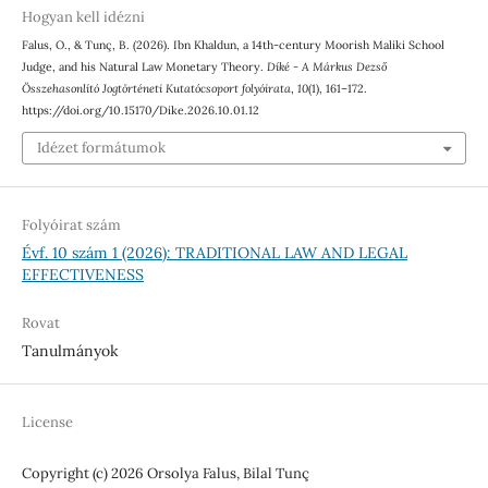
Hogyan kell idézni
Falus, O., & Tunç, B. (2026). Ibn Khaldun, a 14th-century Moorish Maliki School
Judge, and his Natural Law Monetary Theory.
Díké - A Márkus Dezső
Összehasonlító Jogtörténeti Kutatócsoport folyóirata
,
10
(1), 161–172.
https://doi.org/10.15170/Dike.2026.10.01.12
Idézet formátumok
Folyóirat szám
Évf. 10 szám 1 (2026): TRADITIONAL LAW AND LEGAL
EFFECTIVENESS
Rovat
Tanulmányok
License
Copyright (c) 2026 Orsolya Falus, Bilal Tunç