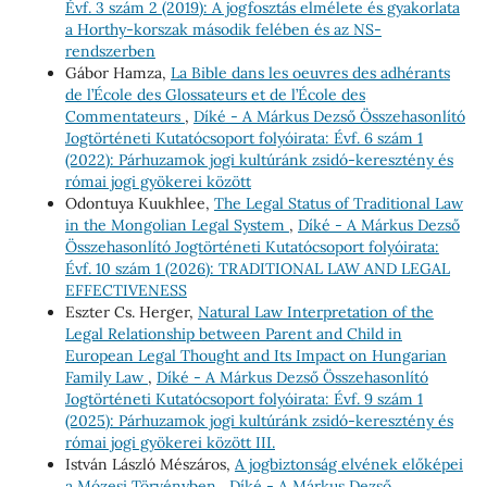
Évf. 3 szám 2 (2019): A jogfosztás elmélete és gyakorlata
a Horthy-korszak második felében és az NS-
rendszerben
Gábor Hamza,
La Bible dans les oeuvres des adhérants
de l’École des Glossateurs et de l’École des
Commentateurs
,
Díké - A Márkus Dezső Összehasonlító
Jogtörténeti Kutatócsoport folyóirata: Évf. 6 szám 1
(2022): Párhuzamok jogi kultúránk zsidó-keresztény és
római jogi gyökerei között
Odontuya Kuukhlee,
The Legal Status of Traditional Law
in the Mongolian Legal System
,
Díké - A Márkus Dezső
Összehasonlító Jogtörténeti Kutatócsoport folyóirata:
Évf. 10 szám 1 (2026): TRADITIONAL LAW AND LEGAL
EFFECTIVENESS
Eszter Cs. Herger,
Natural Law Interpretation of the
Legal Relationship between Parent and Child in
European Legal Thought and Its Impact on Hungarian
Family Law
,
Díké - A Márkus Dezső Összehasonlító
Jogtörténeti Kutatócsoport folyóirata: Évf. 9 szám 1
(2025): Párhuzamok jogi kultúránk zsidó-keresztény és
római jogi gyökerei között III.
István László Mészáros,
A jogbiztonság elvének előképei
a Mózesi Törvényben
,
Díké - A Márkus Dezső