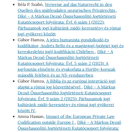
Béla P. Szabó,
Verweise auf das Naturrecht in den
Quellen des spätfeudalen ungarischen Privatrechts
,
Díké - A Márkus Dezső Összehasonlító Jogtörténeti
Kutatócsoport folyóirata: Évf. 6 szám 1 (2022):
Párhuzamok jogi kultúránk zsidó-keresztény és római
jogi gyökerei között
Gábor Hamza,
A jeles humanista gondolkodó és
kodifikátor, Andrés Bello és a magánjogi (polgári jogi és
kereskedelmi jogi) kodifikáció Chilében
,
Díké - A
Márkus Dezső Összehasonlító Jogtörténeti
Kutatócsoport folyóirata: Évf. 5 szám 2 (2021): A
jogfosztás elmélete és gyakorlata a Horthy-korszak
második felében és az NS-rendszerben
Gábor Hamza,
A Biblia és az európai integráció jogi
alapjai a római jog közvetítésével
,
Díké - A Márkus
Dezső Összehasonlító Jogtörténeti Kutatócsoport
folyóirata: Évf. 9 szám 2 (2025): Párhuzamok jogi
kultúránk zsidó-keresztény és római jogi gyökerei
között IV.
Amna Hassan,
Impact of the European Private Law
Codification outside Europe I
,
Díké - A Márkus Dezső
Összehasonlító Jogtörténeti Kutatócsoport folyóirata: