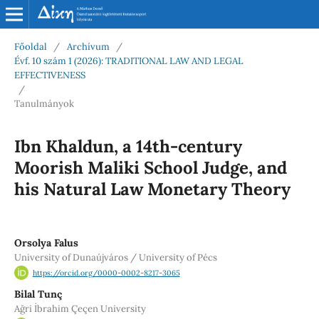
Főoldal
/
Archívum
/
Évf. 10 szám 1 (2026): TRADITIONAL LAW AND LEGAL
EFFECTIVENESS
/
Tanulmányok
Ibn Khaldun, a 14th-century
Moorish Maliki School Judge, and
his Natural Law Monetary Theory
Orsolya Falus
University of Dunaújváros / University of Pécs
https://orcid.org/0000-0002-8217-3065
Bilal Tunç
Ağri İbrahim Çeçen University