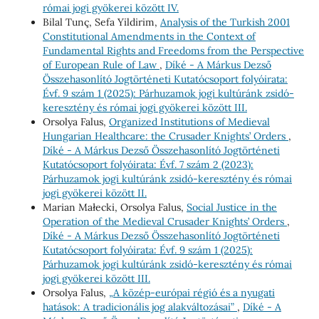
római jogi gyökerei között IV.
Bilal Tunç, Sefa Yildirim,
Analysis of the Turkish 2001
Constitutional Amendments in the Context of
Fundamental Rights and Freedoms from the Perspective
of European Rule of Law
,
Díké - A Márkus Dezső
Összehasonlító Jogtörténeti Kutatócsoport folyóirata:
Évf. 9 szám 1 (2025): Párhuzamok jogi kultúránk zsidó-
keresztény és római jogi gyökerei között III.
Orsolya Falus,
Organized Institutions of Medieval
Hungarian Healthcare: the Crusader Knights’ Orders
,
Díké - A Márkus Dezső Összehasonlító Jogtörténeti
Kutatócsoport folyóirata: Évf. 7 szám 2 (2023):
Párhuzamok jogi kultúránk zsidó-keresztény és római
jogi gyökerei között II.
Marian Małecki, Orsolya Falus,
Social Justice in the
Operation of the Medieval Crusader Knights’ Orders
,
Díké - A Márkus Dezső Összehasonlító Jogtörténeti
Kutatócsoport folyóirata: Évf. 9 szám 1 (2025):
Párhuzamok jogi kultúránk zsidó-keresztény és római
jogi gyökerei között III.
Orsolya Falus,
„A közép-európai régió és a nyugati
hatások: A tradicionális jog alakváltozásai”
,
Díké - A