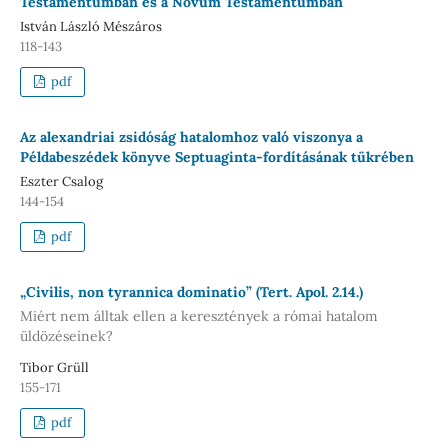
Testamentumban és a Novum Testamentumban
István László Mészáros
118-143
pdf
Az alexandriai zsidóság hatalomhoz való viszonya a
Példabeszédek könyve Septuaginta-fordításának tükrében
Eszter Csalog
144-154
pdf
„Civilis, non tyrannica dominatio” (Tert. Apol. 2.14.)
Miért nem álltak ellen a keresztények a római hatalom
üldözéseinek?
Tibor Grüll
155-171
pdf