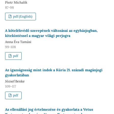
Piotr Michalik
87-98
pdf (English)
A kötelékvédő szerepének változásai az egyházjogban,
kitekintéssel a magyar világi perjogra
Anna Éva Tamási
99-108
pdf
Az igazságosság mint indok a Kúria 21. századi magánjogi
gyakorlatában
József Benke
109-117
pdf
Az ellenállási jog értelmezése és gyakorlata a Vetus