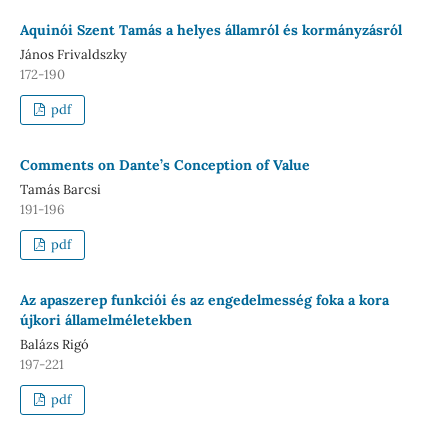
Aquinói Szent Tamás a helyes államról és kormányzásról
János Frivaldszky
172-190
pdf
Comments on Dante’s Conception of Value
Tamás Barcsi
191-196
pdf
Az apaszerep funkciói és az engedelmesség foka a kora
újkori államelméletekben
Balázs Rigó
197-221
pdf