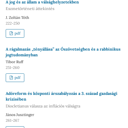
A jog és az állam a válsághelyzetekben
Eszmetörténeti áttekintés
J. Zoltán Tóth
222-250
pdf
A rágalmazás „tényállása” az Ószövetségben és a rabbinikus
jogtudományban
Tibor Ruff
251-260
pdf
Adóreform és központi árszabályozás a 3. század gazdasági
krízisében
Diocletianus válasza az inflációs válságra
János Jusztinger
261-267