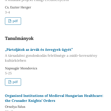
Cs. Eszter Herger
3-4
pdf
Tanulmányok
„Pártoljátok az árvák és özvegyek ügyét”
A társadalmi gondoskodás felelőssége a zsidó-keresztény
kultúrkörben
Napsugár Mondovics
5-25
pdf
Organized Institutions of Medieval Hungarian Healthcare:
the Crusader Knights’ Orders
Orsolya Falus