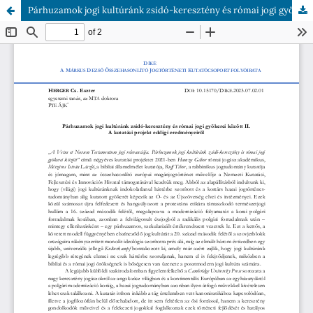
Párhuzamok jogi kultúránk zsidó-keresztény és római jogi gyökerei között II.