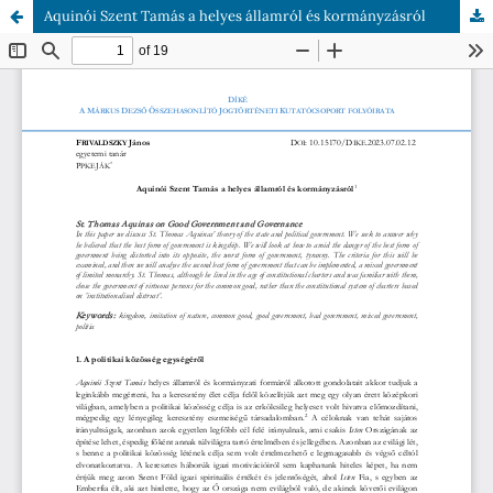
Aquinói Szent Tamás a helyes államról és kormányzásról