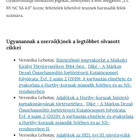
Gyakorolhatja mindazon jogokat, amelyeket a fent megjelölt „CC
BY NC SA 4.0” licenc feltételek lehetővé tesznek harmadik felek
számára.
Ugyanannak a szerző(k)nek a legtöbbet olvasott
cikkei
Veronika Lehotay,
Büntetőjogi joggyakorlat a Miskolci
Királyi Törvényszéken 1944-ben
,
Díké - A Márkus
Dezső Összehasonlító Jogtörténeti Kutatócsoport
folyóirata: Évf. 3 szám 2 (2019): A jogfosztás elmélete és
gyakorlata a Horthy-korszak második felében és az NS-
rendszerben
Veronika Lehotay,
Adalékok a Horthy-korszak büntető
jogtudományának történetéhez
,
Díké - A Márkus Dezső
Összehasonlító Jogtörténeti Kutatócsoport folyóirata:
Évf. 4 szám 2 (2020): A jogfosztás elmélete és gyakorlata
a Horthy-korszak második felében és az NS-
rendszerben II.
Veronika Lehotay,
Adalékok az 1921. évi III. törvénycikk