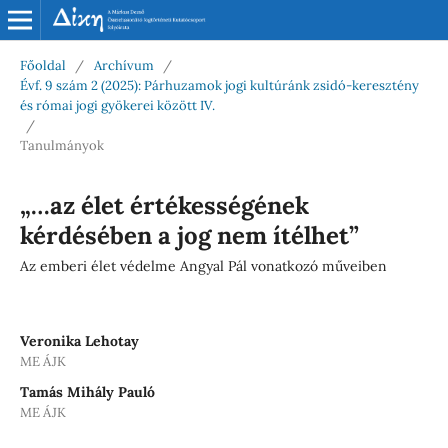
Főoldal
/
Archívum
/
Évf. 9 szám 2 (2025): Párhuzamok jogi kultúránk zsidó-keresztény
és római jogi gyökerei között IV.
/
Tanulmányok
„…az élet értékességének
kérdésében a jog nem ítélhet”
Az emberi élet védelme Angyal Pál vonatkozó műveiben
Veronika Lehotay
ME ÁJK
Tamás Mihály Pauló
ME ÁJK