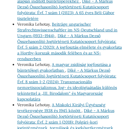
alapján indított büntetőperekhez
,
Díké - A Márkus
Dezső Összehasonlító Jogtörténeti Kutatócsoport
folyóirata: Évf. 7 szám 1 (2023): A 65 éves Béli Gábor
tiszteletére
Veronika Lehotay,
Beiträge ungarischer
Strafrechtswissenschaftler im NS-Deutschland und in
Ungarn (1933–1944)
,
Díké - A Márkus Dezső
Összehasonlító Jogtörténeti Kutatócsoport folyóirata:
Évf. 5 szám 2 (2021): A jogfosztás elmélete és gyakorlata
a Horthy-korszak második felében és az NS-
rendszerben
Veronika Lehotay,
A magyar zsidóság jogfosztása a
büntetőjogi gyakorlatban
,
Díké - A Márkus Dezső
Összehasonlító Jogtörténeti Kutatócsoport folyóirata:
Évf. 8 szám 1-2 (2024): Transznacionális
nemzetiszocializmus. Jog- és ideológiaátadás különös
tekintettel a „III. Birodalom“ és Magyarország
kapcsolatára
Veronika Lehotay,
A Miskolci Királyi Ügyészség
tevékenysége 1938 és 1945 között
,
Díké - A Márkus
Dezső Összehasonlító Jogtörténeti Kutatócsoport
folyóirata: Évf. 2 szám 1 (2018): Polgári-kori
jogintézmények, torzulások és jogkövetkezmények