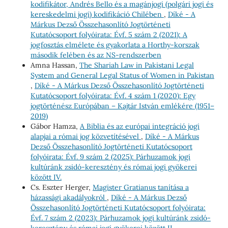
kodifikátor, Andrés Bello és a magánjogi (polgári jogi és
kereskedelmi jogi) kodifikáció Chilében
,
Díké - A
Márkus Dezső Összehasonlító Jogtörténeti
Kutatócsoport folyóirata: Évf. 5 szám 2 (2021): A
jogfosztás elmélete és gyakorlata a Horthy-korszak
második felében és az NS-rendszerben
Amna Hassan,
The Shariah Law in Pakistani Legal
System and General Legal Status of Women in Pakistan
,
Díké - A Márkus Dezső Összehasonlító Jogtörténeti
Kutatócsoport folyóirata: Évf. 4 szám 1 (2020): Egy
jogtörténész Európában – Kajtár István emlékére (1951–
2019)
Gábor Hamza,
A Biblia és az európai integráció jogi
alapjai a római jog közvetítésével
,
Díké - A Márkus
Dezső Összehasonlító Jogtörténeti Kutatócsoport
folyóirata: Évf. 9 szám 2 (2025): Párhuzamok jogi
kultúránk zsidó-keresztény és római jogi gyökerei
között IV.
Cs. Eszter Herger,
Magister Gratianus tanítása a
házassági akadályokról
,
Díké - A Márkus Dezső
Összehasonlító Jogtörténeti Kutatócsoport folyóirata:
Évf. 7 szám 2 (2023): Párhuzamok jogi kultúránk zsidó-
keresztény és római jogi gyökerei között II.