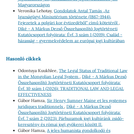
Magyarországon
Veronika Lehotay,
Gondolatok Antal Tamás „Az
Igazságügyi Minisztérium története (1867–1944).
Fejezetek a polgári kor évtizedéből” című kötetéről
,
Díké - A Márkus Dezső Összehasonlító Jogtörténeti
Kutatócsoport folyóirata: Évf. 3 szám 1 (2019): Család -
házasság - gyermekvédelem az európai jogi kultúrában
Hasonló cikkek
Odontuya Kuukhlee,
The Legal Status of Traditional Law
in the Mongolian Legal System
,
Díké - A Márkus Dezső
Összehasonlító Jogtörténeti Kutatócsoport folyóirata:
Évf. 10 szám 1 (2026): TRADITIONAL LAW AND LEGAL
EFFECTIVENESS
Gábor Hamza,
Sir Henry Sumner Maine et les systemes
juridiques traditionnels
,
Díké - A Márkus Dezső
Összehasonlító Jogtörténeti Kutatócsoport folyóirata:
Évf. 7 szám 2 (2023): Párhuzamok jogi kultúránk zsidó-
keresztény és római jogi gyökerei között II.
Gábor Hamza,
A jeles humanista gondolkodó és