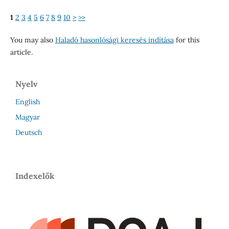
1
2
3
4
5
6
7
8
9
10
>
>>
You may also
Haladó hasonlósági keresés indítása
for this
article.
Nyelv
English
Magyar
Deutsch
Indexelők