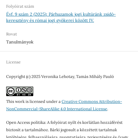
Folyóirat szám
Évf. 9 szám 2 (2025): Párhuzamok jogi kultúránk zsidó-
keresztény és római jogi gyökerei között IV.
Rovat
Tanulmányok
License
Copyright (c) 2025 Veronika Lehotay, Tamás Mihály Pauló
This work is licensed under a
Creative Commons Attribution-
NonCommercial-ShareAlike 4.0 International License
.
Open Access politika: A folyóirat nyílt és korlátlan hozzáférést
biztosít a tartalmához. Bárki jogosult a közzétett tartalmak
letöltésére, felhasználására, nyomtatására, terjesztésére és/vagy