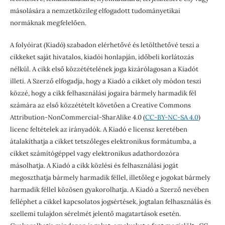
másolására a nemzetközileg elfogadott tudományetikai
normáknak megfelelően.
A folyóirat (Kiadó) szabadon elérhetővé és letölthetővé teszi a
cikkeket saját hivatalos, kiadói honlapján, időbeli korlátozás
nélkül. A cikk első közzétételének joga kizárólagosan a Kiadót
illeti. A Szerző elfogadja, hogy a Kiadó a cikket oly módon teszi
közzé, hogy a cikk felhasználási jogaira bármely harmadik fél
számára az első közzétételt követően a Creative Commons
Attribution-NonCommercial-SharAlike 4.0 (
CC-BY-NC-SA 4.0
)
licenc feltételek az irányadók. A Kiadó e licensz keretében
átalakíthatja a cikket tetszőleges elektronikus formátumba, a
cikket számítógéppel vagy elektronikus adathordozóra
másolhatja. A Kiadó a cikk közlési és felhasználási jogát
megoszthatja bármely harmadik féllel, illetőleg e jogokat bármely
harmadik féllel közösen gyakorolhatja. A Kiadó a Szerző nevében
felléphet a cikkel kapcsolatos jogsértések, jogtalan felhasználás és
szellemi tulajdon sérelmét jelentő magatartások esetén.