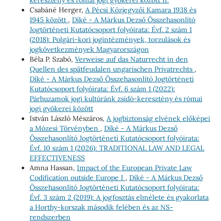
Csabáné Herger,
A Pécsi Közjegyzői Kamara 1938 és
1945 között
,
Díké - A Márkus Dezső Összehasonlító
Jogtörténeti Kutatócsoport folyóirata: Évf. 2 szám 1
(2018): Polgári-kori jogintézmények, torzulások és
jogkövetkezmények Magyarországon
Béla P. Szabó,
Verweise auf das Naturrecht in den
Quellen des spätfeudalen ungarischen Privatrechts
,
Díké - A Márkus Dezső Összehasonlító Jogtörténeti
Kutatócsoport folyóirata: Évf. 6 szám 1 (2022):
Párhuzamok jogi kultúránk zsidó-keresztény és római
jogi gyökerei között
István László Mészáros,
A jogbiztonság elvének előképei
a Mózesi Törvényben
,
Díké - A Márkus Dezső
Összehasonlító Jogtörténeti Kutatócsoport folyóirata:
Évf. 10 szám 1 (2026): TRADITIONAL LAW AND LEGAL
EFFECTIVENESS
Amna Hassan,
Impact of the European Private Law
Codification outside Europe I
,
Díké - A Márkus Dezső
Összehasonlító Jogtörténeti Kutatócsoport folyóirata:
Évf. 3 szám 2 (2019): A jogfosztás elmélete és gyakorlata
a Horthy-korszak második felében és az NS-
rendszerben