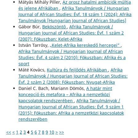
Mátyás Mihály Piller,
Az orosz hatalmi ambíciók múltja
és jelene Afrikában
,
Afrika Tanulmányok / Hungarian
Journal of African Studies: Évf. 18 szám 1 (2024): Afrika
Tanulmányok [Hungarian Journal of African Studies]
Gábor Búr,
Beköszöntő
,
Afrika Tanulmányok /
Hungarian Journal of African Studies: Évf. 1 szám 2
(2007): Fókuszban: Kelet-Afrika
István Tarrósy,
„Kelet-Afrika kereskedő hercegei”
,
Afrika Tanulmányok / Hungarian Journal of African
Studies: Évf. 4 szám 2 (2010): Fókuszban: Afrika és a
sport
Máté Kovács,
Kultúra és fejlődés Afrikában
,
Afrika
Tanulmányok / Hungarian Journal of African Studies:
Évf. 2 szám 2 (2008): Fókuszban: Nyugat-Afrika
Daniel C. Bach, Mariann Dömös,
A határ mint
koncepció és metafora – Afrika a nemzetközi
kapcsolatok rendszerében
,
Afrika Tanulmányok /
Hungarian Journal of African Studies: Évf. 9 szám 1
(2015): Fókuszban: Afrika a nemzetközi kapcsolatok
rendszerében
<<
<
1
2
3
4
5
6
7
8
9
10
>
>>