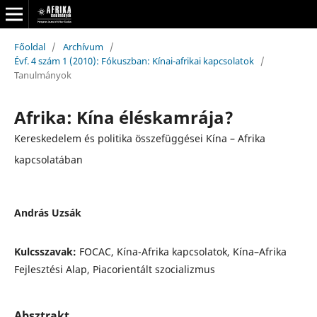
Főoldal
/
Archívum
/
Évf. 4 szám 1 (2010): Fókuszban: Kínai-afrikai kapcsolatok
/
Tanulmányok
Afrika: Kína éléskamrája?
Kereskedelem és politika összefüggései Kína – Afrika
kapcsolatában
András Uzsák
Kulcsszavak:
FOCAC, Kína-Afrika kapcsolatok, Kína–Afrika
Fejlesztési Alap, Piacorientált szocializmus
Absztrakt