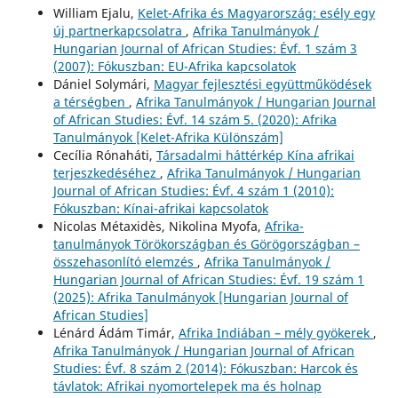
William Ejalu,
Kelet-Afrika és Magyarország: esély egy
új partnerkapcsolatra
,
Afrika Tanulmányok /
Hungarian Journal of African Studies: Évf. 1 szám 3
(2007): Fókuszban: EU-Afrika kapcsolatok
Dániel Solymári,
Magyar fejlesztési együttműködések
a térségben
,
Afrika Tanulmányok / Hungarian Journal
of African Studies: Évf. 14 szám 5. (2020): Afrika
Tanulmányok [Kelet-Afrika Különszám]
Cecília Rónaháti,
Társadalmi háttérkép Kína afrikai
terjeszkedéséhez
,
Afrika Tanulmányok / Hungarian
Journal of African Studies: Évf. 4 szám 1 (2010):
Fókuszban: Kínai-afrikai kapcsolatok
Nicolas Métaxidès, Nikolina Myofa,
Afrika-
tanulmányok Törökországban és Görögországban –
összehasonlító elemzés
,
Afrika Tanulmányok /
Hungarian Journal of African Studies: Évf. 19 szám 1
(2025): Afrika Tanulmányok [Hungarian Journal of
African Studies]
Lénárd Ádám Timár,
Afrika Indiában – mély gyökerek
,
Afrika Tanulmányok / Hungarian Journal of African
Studies: Évf. 8 szám 2 (2014): Fókuszban: Harcok és
távlatok: Afrikai nyomortelepek ma és holnap