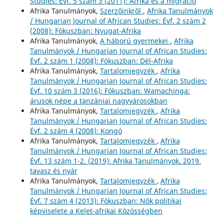
Studies: Évf. 5 szám 3 (2011): Afrika és a migráció
Afrika Tanulmányok,
Szerzőinkről
,
Afrika Tanulmányok
/ Hungarian Journal of African Studies: Évf. 2 szám 2
(2008): Fókuszban: Nyugat-Afrika
Afrika Tanulmányok,
A háború gyermekei
,
Afrika
Tanulmányok / Hungarian Journal of African Studies:
Évf. 2 szám 1 (2008): Fókuszban: Dél-Afrika
Afrika Tanulmányok,
Tartalomjegyzék
,
Afrika
Tanulmányok / Hungarian Journal of African Studies:
Évf. 10 szám 3 (2016): Fókuszban: Wamachinga:
árusok népe a tanzániai nagyvárosokban
Afrika Tanulmányok,
Tartalomjegyzék
,
Afrika
Tanulmányok / Hungarian Journal of African Studies:
Évf. 2 szám 4 (2008): Kongó
Afrika Tanulmányok,
Tartalomjegyzék
,
Afrika
Tanulmányok / Hungarian Journal of African Studies:
Évf. 13 szám 1-2. (2019): Afrika Tanulmányok. 2019.
tavasz és nyár
Afrika Tanulmányok,
Tartalomjegyzék
,
Afrika
Tanulmányok / Hungarian Journal of African Studies:
Évf. 7 szám 4 (2013): Fókuszban: Nők politikai
képviselete a Kelet-afrikai Közösségben