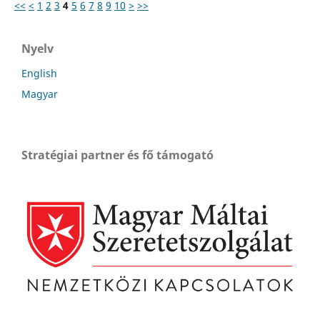
<<
<
1
2
3
4
5
6
7
8
9
10
>
>>
Nyelv
English
Magyar
Stratégiai partner és fő támogató