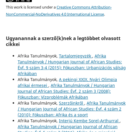
This work is licensed under a
Creative Commons Attribution-
NonCommercial-NoDerivatives 4.0 International License
.
Ugyanannak a szerző(k)nek a legtöbbet olvasott
cikkei
Afrika Tanulmányok,
Tartalomjegyzék
,
Afrika
Tanulmányok / Hungarian Journal of African Studies:
Évf. 9 szám 3-4 (2015): Fókuszban: Urbanizációs válság
Afrikában
Afrika Tanulmányok,
A pekingi XXIX. Nyári Olimpia
afrikai érmesei
,
Afrika Tanulmányok / Hungarian
Journal of African Studies: Évf. 2 szám 3 (2008):
Fókuszban: Vízproblémák Afrikában
Afrika Tanulmányok,
Szerzőinkről
,
Afrika Tanulmányok
/ Hungarian Journal of African Studies: Évf. 4 szám 2
(2010): Fókuszban: Afrika és a sport
Afrika Tanulmányok,
Interjú Kembe Sorel-Arthurral
,
Afrika Tanulmányok / Hungarian Journal of African