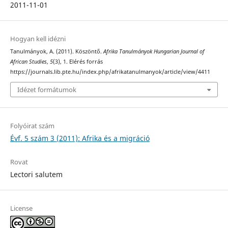
2011-11-01
Hogyan kell idézni
Tanulmányok, A. (2011). Köszöntő.
Afrika Tanulmányok Hungarian Journal of
African Studies
,
5
(3), 1. Elérés forrás
https://journals.lib.pte.hu/index.php/afrikatanulmanyok/article/view/4411
Idézet formátumok
Folyóirat szám
Évf. 5 szám 3 (2011): Afrika és a migráció
Rovat
Lectori salutem
License