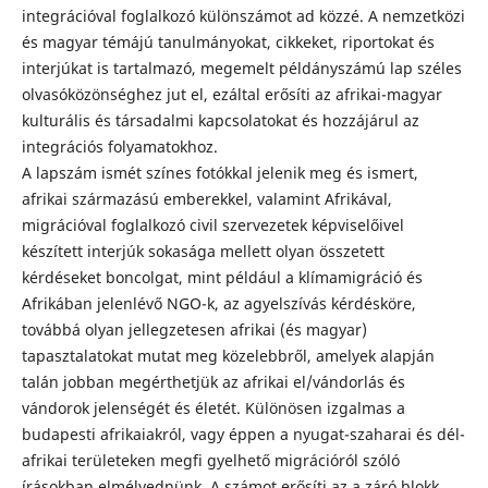
integrációval foglalkozó különszámot ad közzé. A nemzetközi
és magyar témájú tanulmányokat, cikkeket, riportokat és
interjúkat is tartalmazó, megemelt példányszámú lap széles
olvasóközönséghez jut el, ezáltal erősíti az afrikai-magyar
kulturális és társadalmi kapcsolatokat és hozzájárul az
integrációs folyamatokhoz.
A lapszám ismét színes fotókkal jelenik meg és ismert,
afrikai származású emberekkel, valamint Afrikával,
migrációval foglalkozó civil szervezetek képviselőivel
készített interjúk sokasága mellett olyan összetett
kérdéseket boncolgat, mint például a klímamigráció és
Afrikában jelenlévő NGO-k, az agyelszívás kérdésköre,
továbbá olyan jellegzetesen afrikai (és magyar)
tapasztalatokat mutat meg közelebbről, amelyek alapján
talán jobban megérthetjük az afrikai el/vándorlás és
vándorok jelenségét és életét. Különösen izgalmas a
budapesti afrikaiakról, vagy éppen a nyugat-szaharai és dél-
afrikai területeken megfi gyelhető migrációról szóló
írásokban elmélyednünk. A számot erősíti az a záró blokk,