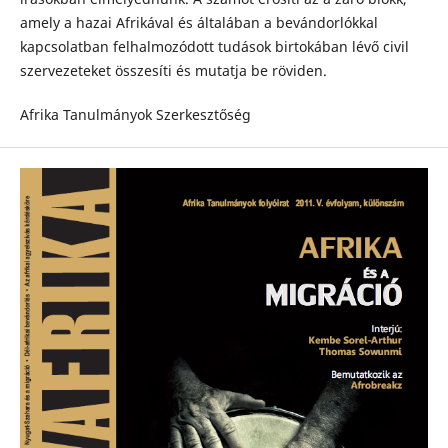
amely a hazai Afrikával és általában a bevándorlókkal
kapcsolatban felhalmozódott tudások birtokában lévő civil
szervezeteket összesíti és mutatja be röviden.
Afrika Tanulmányok Szerkesztőség