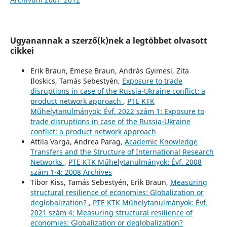
Ugyanannak a szerző(k)nek a legtöbbet olvasott
cikkei
Erik Braun, Emese Braun, András Gyimesi, Zita
Iloskics, Tamás Sebestyén,
Exposure to trade
disruptions in case of the Russia-Ukraine conflict: a
product network approach
,
PTE KTK
Műhelytanulmányok: Évf. 2022 szám 1: Exposure to
trade disruptions in case of the Russia-Ukraine
conflict: a product network approach
Attila Varga, Andrea Parag,
Academic Knowledge
Transfers and the Structure of International Research
Networks
,
PTE KTK Műhelytanulmányok: Évf. 2008
szám 1-4: 2008 Archives
Tibor Kiss, Tamás Sebestyén, Erik Braun,
Measuring
structural resilience of economies: Globalization or
deglobalization?
,
PTE KTK Műhelytanulmányok: Évf.
2021 szám 4: Measuring structural resilience of
economies: Globalization or deglobalization?