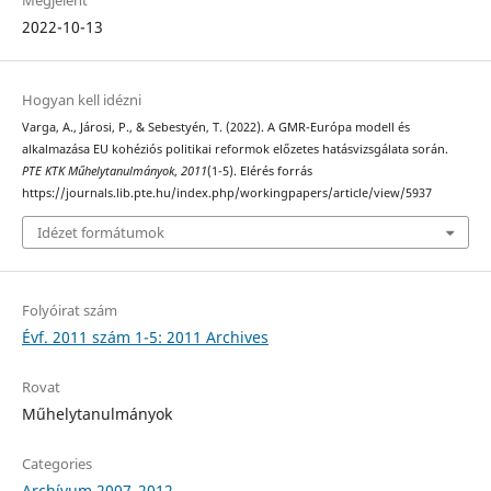
Megjelent
2022-10-13
Hogyan kell idézni
Varga, A., Járosi, P., & Sebestyén, T. (2022). A GMR-Európa modell és
alkalmazása EU kohéziós politikai reformok előzetes hatásvizsgálata során.
PTE KTK Műhelytanulmányok
,
2011
(1-5). Elérés forrás
https://journals.lib.pte.hu/index.php/workingpapers/article/view/5937
Idézet formátumok
Folyóirat szám
Évf. 2011 szám 1-5: 2011 Archives
Rovat
Műhelytanulmányok
Categories
Archívum 2007_2012