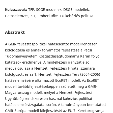
Kulcsszavak:
TFP, SCGE modellek, DSGE modellek,
Hatáselemzés, K F, Emberi tőke, EU kohéziós politika
Absztrakt
A GMR fejlesztéspolitikai hatáselemző modellrendszer
kidolgozása és annak folyamatos fejlesztése a Pécsi
Tudományegyetem Közgazdaságtudományi Karán folyó
kutatások eredménye. A modellezési irányzat első
megvalósulása a Nemzeti Fejlesztési Hivatal számára
kidolgozott és az 1. Nemzeti Fejlesztési Terv (2004-2006)
hatáselemzésére alkalmazott EcoRET modell. Az EcoRET
modell továbbfejlesztéseképpen született meg a GMR-
Magyarország modell, melyet a Nemzeti Fejlesztési
Ügynökség rendszeresen használ kohéziós politikai
hatáselemző vizsgálatai során. A tanulmányban bemutatott
GMR-Európa modell kifejlesztését az EU 7. Keretprogramja