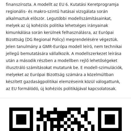
finanszírozta. A modellt az EU 6. Kutatási Keretprogramja
regionális- és makro-szintű hatásai vizsgálata során
alkalmaztuk először. Legutóbbi modellszámításainkat,
melyek az új kohéziós politika lehetséges irányainak
kimunkálása során kerülnek felhasználásra, az Európai
Bizottság (DG Regional Policy) megrendelésére végeztük.
Jelen tanulmány a GMR-Európa modell leíró, nem technikai
jellegű bemutatására vállalkozik. A modellszerkezet leírása
után a második részben a modellben rejlő lehetőségeket
illusztráló számításokat mutatunk be. E modell-szimulációk,
melyeket az Európai Bizottság számára a közelmúltban
készített gazdaságpolitikai elemzéseink közül válogattunk,
az EU formálódó, új kohéziós politikájával kapcsolatosak.