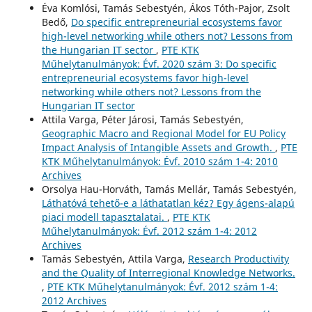
Éva Komlósi, Tamás Sebestyén, Ákos Tóth-Pajor, Zsolt
Bedő,
Do specific entrepreneurial ecosystems favor
high-level networking while others not? Lessons from
the Hungarian IT sector
,
PTE KTK
Műhelytanulmányok: Évf. 2020 szám 3: Do specific
entrepreneurial ecosystems favor high-level
networking while others not? Lessons from the
Hungarian IT sector
Attila Varga, Péter Járosi, Tamás Sebestyén,
Geographic Macro and Regional Model for EU Policy
Impact Analysis of Intangible Assets and Growth.
,
PTE
KTK Műhelytanulmányok: Évf. 2010 szám 1-4: 2010
Archives
Orsolya Hau-Horváth, Tamás Mellár, Tamás Sebestyén,
Láthatóvá tehető-e a láthatatlan kéz? Egy ágens-alapú
piaci modell tapasztalatai.
,
PTE KTK
Műhelytanulmányok: Évf. 2012 szám 1-4: 2012
Archives
Tamás Sebestyén, Attila Varga,
Research Productivity
and the Quality of Interregional Knowledge Networks.
,
PTE KTK Műhelytanulmányok: Évf. 2012 szám 1-4:
2012 Archives