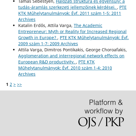
Tamás Sebestyén,
Hálózati struktúra és egyensúly: a
tudás-áramlás szerkezeti jellemzőinek kérdései.
,
PTE
KTK Műhelytanulmányok: Évf. 2011 szám 1-5: 2011
Archives
Katalin Erdős, Attila Varga,
The Academic
Entrepreneur: Myth or Reality for Increased Regional
Growth in Europe?
,
PTE KTK Műhelytanulmányok: Évf.
2009 szám 1-7: 2009 Archives
Attila Varga, Dimitros Pontikakis, George Choroafakis,
Agglomeration and interregional network effects on
European R&D productivity.
,
PTE KTK
Műhelytanulmányok: Évf. 2010 szám 1-4: 2010
Archives
1
2
>
>>