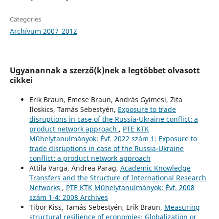
Categories
Archívum 2007_2012
Ugyanannak a szerző(k)nek a legtöbbet olvasott
cikkei
Erik Braun, Emese Braun, András Gyimesi, Zita
Iloskics, Tamás Sebestyén,
Exposure to trade
disruptions in case of the Russia-Ukraine conflict: a
product network approach
,
PTE KTK
Műhelytanulmányok: Évf. 2022 szám 1: Exposure to
trade disruptions in case of the Russia-Ukraine
conflict: a product network approach
Attila Varga, Andrea Parag,
Academic Knowledge
Transfers and the Structure of International Research
Networks
,
PTE KTK Műhelytanulmányok: Évf. 2008
szám 1-4: 2008 Archives
Tibor Kiss, Tamás Sebestyén, Erik Braun,
Measuring
structural resilience of economies: Globalization or