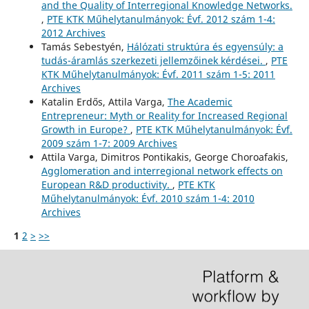
and the Quality of Interregional Knowledge Networks.
,
PTE KTK Műhelytanulmányok: Évf. 2012 szám 1-4:
2012 Archives
Tamás Sebestyén,
Hálózati struktúra és egyensúly: a
tudás-áramlás szerkezeti jellemzőinek kérdései.
,
PTE
KTK Műhelytanulmányok: Évf. 2011 szám 1-5: 2011
Archives
Katalin Erdős, Attila Varga,
The Academic
Entrepreneur: Myth or Reality for Increased Regional
Growth in Europe?
,
PTE KTK Műhelytanulmányok: Évf.
2009 szám 1-7: 2009 Archives
Attila Varga, Dimitros Pontikakis, George Choroafakis,
Agglomeration and interregional network effects on
European R&D productivity.
,
PTE KTK
Műhelytanulmányok: Évf. 2010 szám 1-4: 2010
Archives
1
2
>
>>