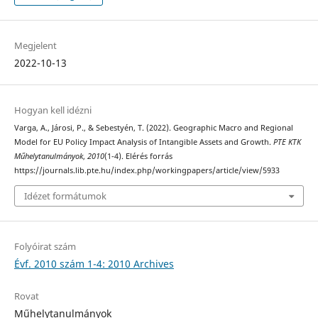
Megjelent
2022-10-13
Hogyan kell idézni
Varga, A., Járosi, P., & Sebestyén, T. (2022). Geographic Macro and Regional
Model for EU Policy Impact Analysis of Intangible Assets and Growth.
PTE KTK
Műhelytanulmányok
,
2010
(1-4). Elérés forrás
https://journals.lib.pte.hu/index.php/workingpapers/article/view/5933
Idézet formátumok
Folyóirat szám
Évf. 2010 szám 1-4: 2010 Archives
Rovat
Műhelytanulmányok