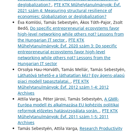
deglobalization?
,
PTE KTK Műhelytanulmányok: Évf.
2021 szám 4: Measuring structural resilience of
economies: Globalization or deglobalization?
Éva Komlósi, Tamás Sebestyén, Ákos Tóth-Pajor, Zsolt
Bedő,
Do specific entrepreneurial ecosystems favor
high-level networking while others not? Lessons from
the Hungarian IT sector
,
PTE KTK
Műhelytanulmányok: Évf. 2020 szám 3: Do specific
entrepreneurial ecosystems favor high-level
networking while others not? Lessons from the
Hungarian IT sector
Orsolya Hau-Horváth, Tamás Mellár, Tamás Sebestyén,
Láthatóvá tehető-e a láthatatlan kéz? Egy ágens-alapú
piaci modell tapasztalatai.
,
PTE KTK
Műhelytanulmányok: Évf. 2012 szám 1-4: 2012
Archives
Attila Varga, Péter Járosi, Tamás Sebestyén,
A GMR-
Európa modell és alkalmazása EU kohéziós politikai
reformok előzetes hatásvizsgálata során.
,
PTE KTK
Műhelytanulmányok: Évf. 2011 szám 1-5: 2011
Archives
Tamás Sebestyén, Attila Varga,
Research Productivity