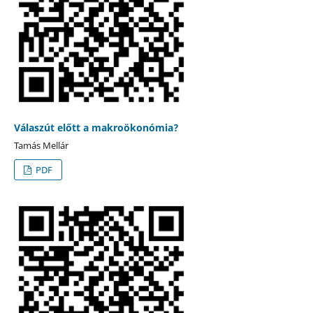
Válaszút előtt a makroökonómia?
Tamás Mellár
PDF