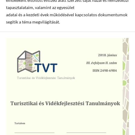
elnökeként eltöltött évtized alatt szerzett saját hazai és nemzetközi
tapasztalataim, valamint az egyesület
adatai és a kezdeti évek működésével kapcsolatos dokumentumok
segítik a téma megvilágítását.