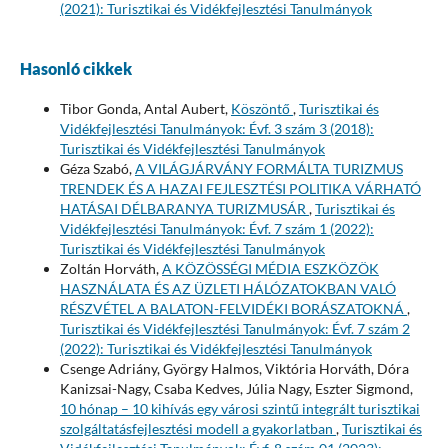
(2021): Turisztikai és Vidékfejlesztési Tanulmányok
Hasonló cikkek
Tibor Gonda, Antal Aubert,
Köszöntő
,
Turisztikai és
Vidékfejlesztési Tanulmányok: Évf. 3 szám 3 (2018):
Turisztikai és Vidékfejlesztési Tanulmányok
Géza Szabó,
A VILÁGJÁRVÁNY FORMÁLTA TURIZMUS
TRENDEK ÉS A HAZAI FEJLESZTÉSI POLITIKA VÁRHATÓ
HATÁSAI DÉLBARANYA TURIZMUSÁR
,
Turisztikai és
Vidékfejlesztési Tanulmányok: Évf. 7 szám 1 (2022):
Turisztikai és Vidékfejlesztési Tanulmányok
Zoltán Horváth,
A KÖZÖSSÉGI MÉDIA ESZKÖZÖK
HASZNÁLATA ÉS AZ ÜZLETI HÁLÓZATOKBAN VALÓ
RÉSZVÉTEL A BALATON-FELVIDÉKI BORÁSZATOKNÁ
,
Turisztikai és Vidékfejlesztési Tanulmányok: Évf. 7 szám 2
(2022): Turisztikai és Vidékfejlesztési Tanulmányok
Csenge Adriány, György Halmos, Viktória Horváth, Dóra
Kanizsai-Nagy, Csaba Kedves, Júlia Nagy, Eszter Sigmond,
10 hónap – 10 kihívás egy városi szintű integrált turisztikai
szolgáltatásfejlesztési modell a gyakorlatban
,
Turisztikai és