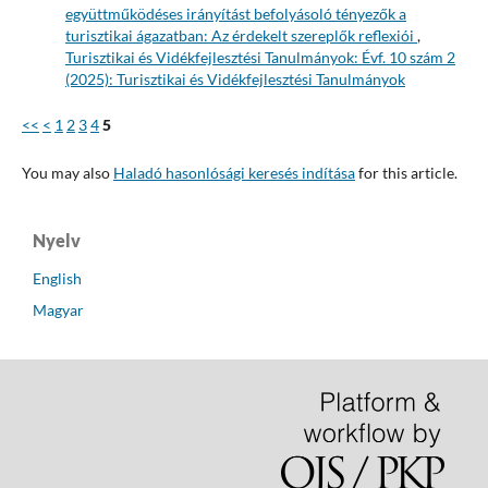
együttműködéses irányítást befolyásoló tényezők a
turisztikai ágazatban: Az érdekelt szereplők reflexiói
,
Turisztikai és Vidékfejlesztési Tanulmányok: Évf. 10 szám 2
(2025): Turisztikai és Vidékfejlesztési Tanulmányok
<<
<
1
2
3
4
5
You may also
Haladó hasonlósági keresés indítása
for this article.
Nyelv
English
Magyar