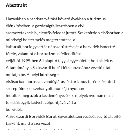
Absztrakt
Hazánkban a rendszerváltást követő években a turizmus
élénkítésében, a gazdaságfejlesztésben a civil
szervezeteknek is jelentős feladat jutott. Szekszárdon elsősorban a
minőségi bortermelés megteremtése, a
kulturált borfogyasztás népszerűsítése és a borvidék ismertté
tétele, valamint a borturizmus fellendítése
céljából 1999-ben 64 alapító taggal egyesületet hoztak létre.
A tanulmány a Szekszárdi borút létrehozásához vezető utat
mutatja be. A helyi közösség –
elsősorban borászat, vendéglátás, és turizmus terén – érintett
szereplőinek összehangolt munkája nyomán
indultak meg azok a kezdeményezések, melyek nyomán ma a
turisták egyik kedvelt célpontjává vált a
borvidék.
A Szekszárdi Borvidék Borút Egyesület szervezését segítő alapító
tagként, majd a szervezet