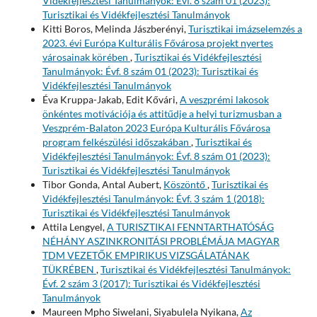
Vidékfejlesztési Tanulmányok: Évf. 8 szám 01 (2023):
Turisztikai és Vidékfejlesztési Tanulmányok
Kitti Boros, Melinda Jászberényi,
Turisztikai imázselemzés a
2023. évi Európa Kulturális Fővárosa projekt nyertes
városainak körében
,
Turisztikai és Vidékfejlesztési
Tanulmányok: Évf. 8 szám 01 (2023): Turisztikai és
Vidékfejlesztési Tanulmányok
Éva Kruppa-Jakab, Edit Kővári,
A veszprémi lakosok
önkéntes motivációja és attitűdje a helyi turizmusban a
Veszprém-Balaton 2023 Európa Kulturális Fővárosa
program felkészülési időszakában
,
Turisztikai és
Vidékfejlesztési Tanulmányok: Évf. 8 szám 01 (2023):
Turisztikai és Vidékfejlesztési Tanulmányok
Tibor Gonda, Antal Aubert,
Köszöntő
,
Turisztikai és
Vidékfejlesztési Tanulmányok: Évf. 3 szám 1 (2018):
Turisztikai és Vidékfejlesztési Tanulmányok
Attila Lengyel,
A TURISZTIKAI FENNTARTHATÓSÁG
NÉHÁNY ASZINKRONITÁSI PROBLÉMÁJA MAGYAR
TDM VEZETŐK EMPIRIKUS VIZSGÁLATÁNAK
TÜKRÉBEN
,
Turisztikai és Vidékfejlesztési Tanulmányok:
Évf. 2 szám 3 (2017): Turisztikai és Vidékfejlesztési
Tanulmányok
Maureen Mpho Siwelani, Siyabulela Nyikana,
Az