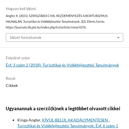
Hogyan kell idézni
Angler, K. (2021). SZEKSZÁRDI CIVIL KEZDEMÉNYEZÉS A BORTURIZMUS
HAJNALÁN.
Turisztikai és Vidékfejlesztési Tanulmányok
,
3
(2). Elérés forrás
https://journals.lib.pte.hu/index.php/tvt/article/view/4376
Idézet formátumok
Folyóirat szám
Évf. 3 szám 2 (2018): Turisztikai és Vidékfejlesztési Tanulmányok
Rovat
Cikkek
Ugyanannak a szerző(k)nek a legtöbbet olvasott cikkei
Kinga Angler,
KÍVÜL-BELÜL AKADÁLYMENTESEN
,
Turisztikai és Vidékfejlesztési Tanulmányok: Évf. 6 szám 1