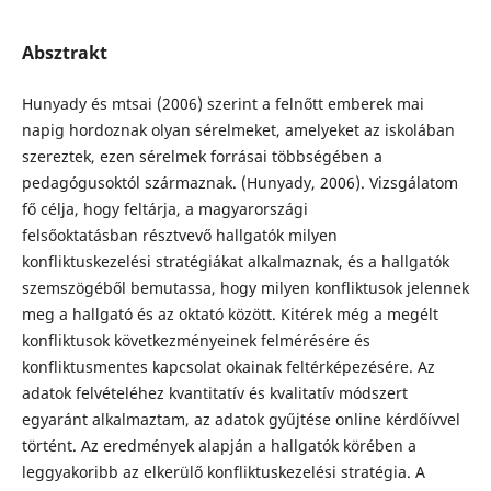
Absztrakt
Hunyady és mtsai (2006) szerint a felnőtt emberek mai
napig hordoznak olyan sérelmeket, amelyeket az iskolában
szereztek, ezen sérelmek forrásai többségében a
pedagógusoktól származnak. (Hunyady, 2006). Vizsgálatom
fő célja, hogy feltárja, a magyarországi
felsőoktatásban résztvevő hallgatók milyen
konfliktuskezelési stratégiákat alkalmaznak, és a hallgatók
szemszögéből bemutassa, hogy milyen konfliktusok jelennek
meg a hallgató és az oktató között. Kitérek még a megélt
konfliktusok következményeinek felmérésére és
konfliktusmentes kapcsolat okainak feltérképezésére. Az
adatok felvételéhez kvantitatív és kvalitatív módszert
egyaránt alkalmaztam, az adatok gyűjtése online kérdőívvel
történt. Az eredmények alapján a hallgatók körében a
leggyakoribb az elkerülő konfliktuskezelési stratégia. A