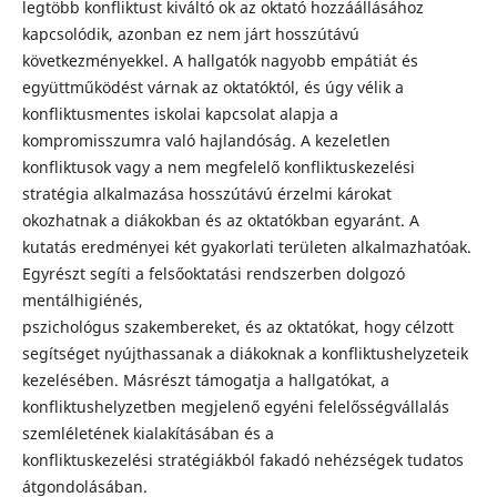
legtöbb konfliktust kiváltó ok az oktató hozzáállásához
kapcsolódik, azonban ez nem járt hosszútávú
következményekkel. A hallgatók nagyobb empátiát és
együttműködést várnak az oktatóktól, és úgy vélik a
konfliktusmentes iskolai kapcsolat alapja a
kompromisszumra való hajlandóság. A kezeletlen
konfliktusok vagy a nem megfelelő konfliktuskezelési
stratégia alkalmazása hosszútávú érzelmi károkat
okozhatnak a diákokban és az oktatókban egyaránt. A
kutatás eredményei két gyakorlati területen alkalmazhatóak.
Egyrészt segíti a felsőoktatási rendszerben dolgozó
mentálhigiénés,
pszichológus szakembereket, és az oktatókat, hogy célzott
segítséget nyújthassanak a diákoknak a konfliktushelyzeteik
kezelésében. Másrészt támogatja a hallgatókat, a
konfliktushelyzetben megjelenő egyéni felelősségvállalás
szemléletének kialakításában és a
konfliktuskezelési stratégiákból fakadó nehézségek tudatos
átgondolásában.