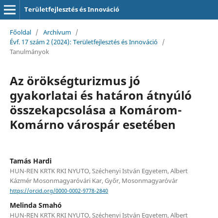
Területfejlesztés és Innováció
Főoldal
/
Archívum
/
Évf. 17 szám 2 (2024): Területfejlesztés és Innováció
/
Tanulmányok
Az örökségturizmus jó
gyakorlatai és határon átnyúló
összekapcsolása a Komárom-
Komárno várospár esetében
Tamás Hardi
HUN-REN KRTK RKI NYUTO, Széchenyi István Egyetem, Albert
Kázmér Mosonmagyaróvári Kar, Győr, Mosonmagyaróvár
https://orcid.org/0000-0002-9778-2840
Melinda Smahó
HUN-REN KRTK RKI NYUTO, Széchenyi István Egyetem, Albert