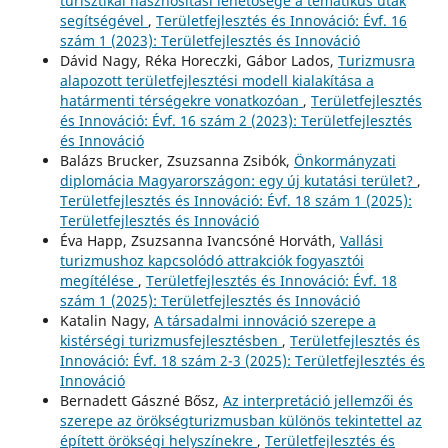
turisztikai hasznosítási lehetősége a tematikus utak
segítségével
,
Területfejlesztés és Innováció: Évf. 16
szám 1 (2023): Területfejlesztés és Innováció
Dávid Nagy, Réka Horeczki, Gábor Lados,
Turizmusra
alapozott területfejlesztési modell kialakítása a
határmenti térségekre vonatkozóan
,
Területfejlesztés
és Innováció: Évf. 16 szám 2 (2023): Területfejlesztés
és Innováció
Balázs Brucker, Zsuzsanna Zsibók,
Önkormányzati
diplomácia Magyarországon: egy új kutatási terület?
,
Területfejlesztés és Innováció: Évf. 18 szám 1 (2025):
Területfejlesztés és Innováció
Éva Happ, Zsuzsanna Ivancsóné Horváth,
Vallási
turizmushoz kapcsolódó attrakciók fogyasztói
megítélése
,
Területfejlesztés és Innováció: Évf. 18
szám 1 (2025): Területfejlesztés és Innováció
Katalin Nagy,
A társadalmi innováció szerepe a
kistérségi turizmusfejlesztésben
,
Területfejlesztés és
Innováció: Évf. 18 szám 2-3 (2025): Területfejlesztés és
Innováció
Bernadett Gászné Bősz,
Az interpretáció jellemzői és
szerepe az örökségturizmusban különös tekintettel az
épített örökségi helyszínekre
,
Területfejlesztés és