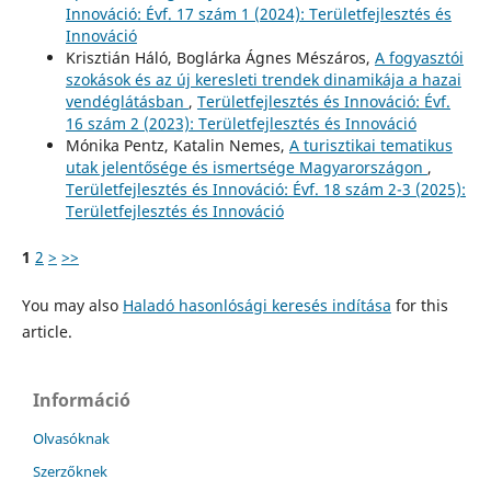
Innováció: Évf. 17 szám 1 (2024): Területfejlesztés és
Innováció
Krisztián Háló, Boglárka Ágnes Mészáros,
A fogyasztói
szokások és az új keresleti trendek dinamikája a hazai
vendéglátásban
,
Területfejlesztés és Innováció: Évf.
16 szám 2 (2023): Területfejlesztés és Innováció
Mónika Pentz, Katalin Nemes,
A turisztikai tematikus
utak jelentősége és ismertsége Magyarországon
,
Területfejlesztés és Innováció: Évf. 18 szám 2-3 (2025):
Területfejlesztés és Innováció
1
2
>
>>
You may also
Haladó hasonlósági keresés indítása
for this
article.
Információ
Olvasóknak
Szerzőknek