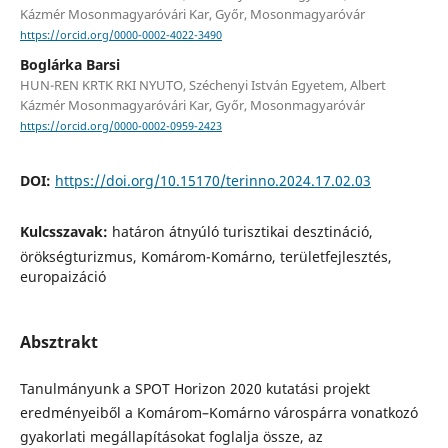
Kázmér Mosonmagyaróvári Kar, Győr, Mosonmagyaróvár
https://orcid.org/0000-0002-4022-3490
Boglárka Barsi
HUN-REN KRTK RKI NYUTO, Széchenyi István Egyetem, Albert
Kázmér Mosonmagyaróvári Kar, Győr, Mosonmagyaróvár
https://orcid.org/0000-0002-0959-2423
DOI:
https://doi.org/10.15170/terinno.2024.17.02.03
Kulcsszavak:
határon átnyúló turisztikai desztináció,
örökségturizmus, Komárom-Komárno, területfejlesztés,
europaizáció
Absztrakt
Tanulmányunk a SPOT Horizon 2020 kutatási projekt
eredményeiből a Komárom–Komárno várospárra vonatkozó
gyakorlati megállapításokat foglalja össze, az