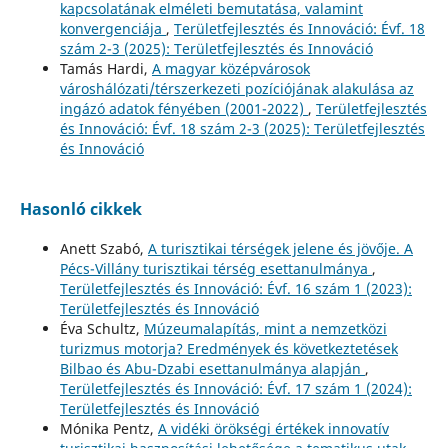
kapcsolatának elméleti bemutatása, valamint
konvergenciája
,
Területfejlesztés és Innováció: Évf. 18
szám 2-3 (2025): Területfejlesztés és Innováció
Tamás Hardi,
A magyar középvárosok
városhálózati/térszerkezeti pozíciójának alakulása az
ingázó adatok fényében (2001-2022)
,
Területfejlesztés
és Innováció: Évf. 18 szám 2-3 (2025): Területfejlesztés
és Innováció
Hasonló cikkek
Anett Szabó,
A turisztikai térségek jelene és jövője. A
Pécs-Villány turisztikai térség esettanulmánya
,
Területfejlesztés és Innováció: Évf. 16 szám 1 (2023):
Területfejlesztés és Innováció
Éva Schultz,
Múzeumalapítás, mint a nemzetközi
turizmus motorja? Eredmények és következtetések
Bilbao és Abu-Dzabi esettanulmánya alapján
,
Területfejlesztés és Innováció: Évf. 17 szám 1 (2024):
Területfejlesztés és Innováció
Mónika Pentz,
A vidéki örökségi értékek innovatív