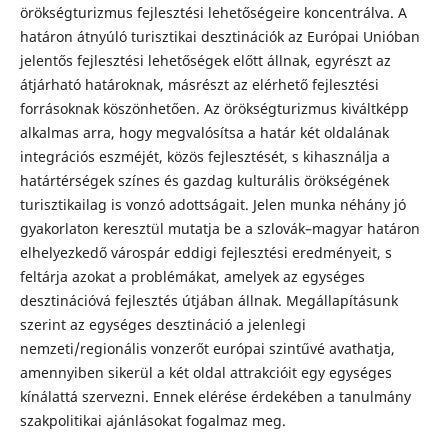
örökségturizmus fejlesztési lehetőségeire koncentrálva. A
határon átnyúló turisztikai desztinációk az Európai Unióban
jelentős fejlesztési lehetőségek előtt állnak, egyrészt az
átjárható határoknak, másrészt az elérhető fejlesztési
forrásoknak köszönhetően. Az örökségturizmus kiváltképp
alkalmas arra, hogy megvalósítsa a határ két oldalának
integrációs eszméjét, közös fejlesztését, s kihasználja a
határtérségek színes és gazdag kulturális örökségének
turisztikailag is vonzó adottságait. Jelen munka néhány jó
gyakorlaton keresztül mutatja be a szlovák–magyar határon
elhelyezkedő várospár eddigi fejlesztési eredményeit, s
feltárja azokat a problémákat, amelyek az egységes
desztinációvá fejlesztés útjában állnak. Megállapításunk
szerint az egységes desztináció a jelenlegi
nemzeti/regionális vonzerőt európai szintűvé avathatja,
amennyiben sikerül a két oldal attrakcióit egy egységes
kínálattá szervezni. Ennek elérése érdekében a tanulmány
szakpolitikai ajánlásokat fogalmaz meg.