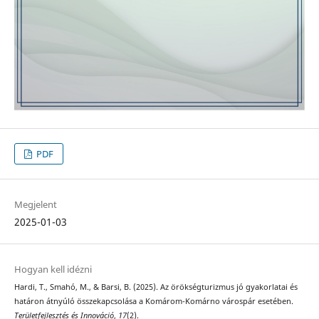
PDF
Megjelent
2025-01-03
Hogyan kell idézni
Hardi, T., Smahó, M., & Barsi, B. (2025). Az örökségturizmus jó gyakorlatai és
határon átnyúló összekapcsolása a Komárom-Komárno várospár esetében.
Területfejlesztés és Innováció
,
17
(2).