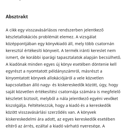
Absztrakt
A cikk egy visszavásárlásos rendszerben jelentkező
készletallokációs problémát elemez. A vizsgálat
középpontjában egy könyvkiadó áll, mely több csatornán
keresztül értékesíti könyveit. A termék iránti kereslet nem
ismert, de korábbi iparági tapasztalatok alapján becsülhető.
A kiadónak minden egyes új könyv esetében döntenie kell
egyrészt a nyomtatott példányszámról, másrészt a
kinyomtatott könyvek allokációjáról a vele közvetlen
kapcsolatban álló nagy- és kiskereskedők között, úgy, hogy
saját közvetlen értékesítési csatornája számára is megfelelő
készletet biztosít, melyből a nála jelentkező egyéni vevőket
kiszolgálja. Feltételezzük, hogy a kiadó és a kereskedők
között visszavásárlási szerződés van. A könyvek
kiskereskedelmi ára adott, az egyes kereskedők esetében
eltérő az árrés, ezáltal a kiadó várható nyeresége. A