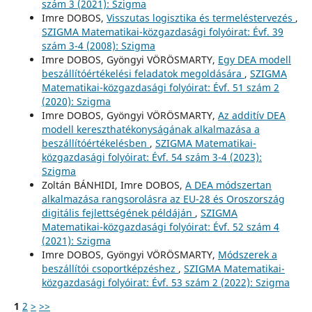
szám 3 (2021): Szigma
Imre DOBOS,
Visszutas logisztika és termeléstervezés
,
SZIGMA Matematikai-közgazdasági folyóirat: Évf. 39
szám 3-4 (2008): Szigma
Imre DOBOS, Gyöngyi VÖRÖSMARTY,
Egy DEA modell
beszállítóértékelési feladatok megoldására
,
SZIGMA
Matematikai-közgazdasági folyóirat: Évf. 51 szám 2
(2020): Szigma
Imre DOBOS, Gyöngyi VÖRÖSMARTY,
Az additív DEA
modell kereszthatékonyságának alkalmazása a
beszállítóértékelésben
,
SZIGMA Matematikai-
közgazdasági folyóirat: Évf. 54 szám 3-4 (2023):
Szigma
Zoltán BÁNHIDI, Imre DOBOS,
A DEA módszertan
alkalmazása rangsorolásra az EU-28 és Oroszország
digitális fejlettségének példáján
,
SZIGMA
Matematikai-közgazdasági folyóirat: Évf. 52 szám 4
(2021): Szigma
Imre DOBOS, Gyöngyi VÖRÖSMARTY,
Módszerek a
beszállítói csoportképzéshez
,
SZIGMA Matematikai-
közgazdasági folyóirat: Évf. 53 szám 2 (2022): Szigma
1
2
>
>>