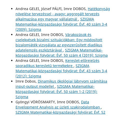
Andrea GELEI, József PÁLFI, Imre DOBOS,
Hatékonyság
növelése tervezéssel - avagy: aggregált tervezés
alkalmazása egy magyar vállalatnál
,
SZIGMA
Matematikai-közgazdasági folyóirat: Évf. 40 szám 3-4
(2009): Szigma
Andrea GELEI, Imre DOBOS,
Várakozások és
cselekvések bizalmi szituációkban: Egy módosított
bizalomjáték vizsgálata az egyszerűsített diadikus
adatelemzés eszköztárával
,
SZIGMA Matematikai-
közgazdasági folyóirat: Évf. 50 szám 4 (2019): Szigma
Andrea GELEI, Imre DOBOS,
Kereslet-előrejelzés
sporadikus keresletű termékekre
,
SZIGMA
Matematikai-közgazdasági folyóirat: Évf. 43 szám 3-4
(2012): Szigma
Imre Dobos,
Dinamikus ökológiai lábnyom számítása
input-output modellel
,
SZIGMA Matematikai-
közgazdasági folyóirat: Évf. 50 szám 1-2 (2019):
Szigma
Gyöngyi VÖRÖSMARTY, Imre DOBOS,
Data
Envelopment Analysis az üzleti szakirodalomban
,
SZIGMA Matematikai-közgazdasági folyóirat: Évf. 52