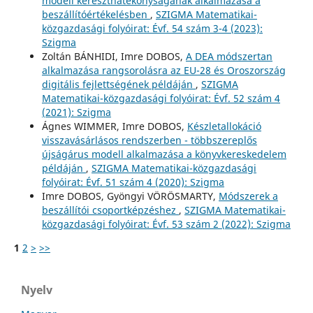
modell kereszthatékonyságának alkalmazása a
beszállítóértékelésben
,
SZIGMA Matematikai-
közgazdasági folyóirat: Évf. 54 szám 3-4 (2023):
Szigma
Zoltán BÁNHIDI, Imre DOBOS,
A DEA módszertan
alkalmazása rangsorolásra az EU-28 és Oroszország
digitális fejlettségének példáján
,
SZIGMA
Matematikai-közgazdasági folyóirat: Évf. 52 szám 4
(2021): Szigma
Ágnes WIMMER, Imre DOBOS,
Készletallokáció
visszavásárlásos rendszerben - többszereplős
újságárus modell alkalmazása a könyvkereskedelem
példáján
,
SZIGMA Matematikai-közgazdasági
folyóirat: Évf. 51 szám 4 (2020): Szigma
Imre DOBOS, Gyöngyi VÖRÖSMARTY,
Módszerek a
beszállítói csoportképzéshez
,
SZIGMA Matematikai-
közgazdasági folyóirat: Évf. 53 szám 2 (2022): Szigma
1
2
>
>>
Nyelv