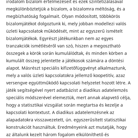
irodalom bizalom értelmezéseit és ezek szintetizálásával
megkülönböztetjük a bizalom, a bizalomra méltóság, és a
megbízhatóság fogalmait. Olyan módosított, többkörös
bizalomjátékot dolgoztunk ki, mely jobban modellezi valós
üzleti kapcsolatok működését, mint az egyszerű ismételt
bizalomjátékok. Egyrészt játékunkban nem az egyes
tranzakciók ismétléséről van szó, hiszen a megosztható
összegek a körök során kumulálódtak, és minden körben a
kumulált összeg jelentette a játékosok számára a döntési
alapot. Másrészt speciális kifizetőfüggvényt alkalmaztunk,
mely a valós üzleti kapcsolatokra jellemző koopetitív, azaz
versengve együttműködő kapcsolati helyzetet hozott létre. A
játék segítségével nyert adatbázist a diadikus adatelemzés
speciális módszerével elemeztük, mert annak alapvető célja,
hogy a statisztikai vizsgálat során megtartsa és kezelje a
kapcsolati kontextust. A diadikus adatelemzésnek az
alapadatokra visszavezetett, ún. egyszerűsített statisztikai
konstrukciót használtuk. Eredményeink azt mutatják, hogy
az általunk kezelt három fogalom elkülöníthető és