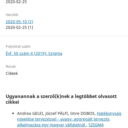
2020-02-25
Verziók
2020-05-10 (2)
2020-02-25 (1)
Folyóirat szám
Évf. 50 szám 4 (2019): Szigma
Rovat
Cikkek
Ugyanannak a szerző(k)nek a legtöbbet olvasott
cikkei
Andrea GELEI, József PÁLFI, Imre DOBOS,
Hatékonyság
növelése tervezéssel - avagy: aggregált tervezés
alkalmazása egy magyar vállalatnál
,
SZIGMA