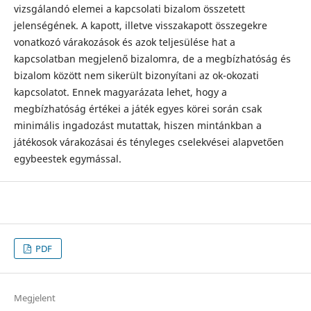
vizsgálandó elemei a kapcsolati bizalom összetett
jelenségének. A kapott, illetve visszakapott összegekre
vonatkozó várakozások és azok teljesülése hat a
kapcsolatban megjelenő bizalomra, de a megbízhatóság és
bizalom között nem sikerült bizonyítani az ok-okozati
kapcsolatot. Ennek magyarázata lehet, hogy a
megbízhatóság értékei a játék egyes körei során csak
minimális ingadozást mutattak, hiszen mintánkban a
játékosok várakozásai és tényleges cselekvései alapvetően
egybeestek egymással.
PDF
Megjelent