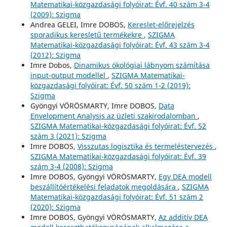
Matematikai-közgazdasági folyóirat: Évf. 40 szám 3-4
(2009): Szigma
Andrea GELEI, Imre DOBOS,
Kereslet-előrejelzés
sporadikus keresletű termékekre
,
SZIGMA
Matematikai-közgazdasági folyóirat: Évf. 43 szám 3-4
(2012): Szigma
Imre Dobos,
Dinamikus ökológiai lábnyom számítása
input-output modellel
,
SZIGMA Matematikai-
közgazdasági folyóirat: Évf. 50 szám 1-2 (2019):
Szigma
Gyöngyi VÖRÖSMARTY, Imre DOBOS,
Data
Envelopment Analysis az üzleti szakirodalomban
,
SZIGMA Matematikai-közgazdasági folyóirat: Évf. 52
szám 3 (2021): Szigma
Imre DOBOS,
Visszutas logisztika és termeléstervezés
,
SZIGMA Matematikai-közgazdasági folyóirat: Évf. 39
szám 3-4 (2008): Szigma
Imre DOBOS, Gyöngyi VÖRÖSMARTY,
Egy DEA modell
beszállítóértékelési feladatok megoldására
,
SZIGMA
Matematikai-közgazdasági folyóirat: Évf. 51 szám 2
(2020): Szigma
Imre DOBOS, Gyöngyi VÖRÖSMARTY,
Az additív DEA