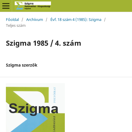
Főoldal
/
Archívum
/
Évf. 18 szám 4 (1985): Szigma
/
Teljes szám
Szigma 1985 / 4. szám
Szigma szerzők