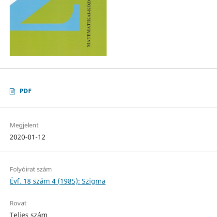
PDF
Megjelent
2020-01-12
Folyóirat szám
Évf. 18 szám 4 (1985): Szigma
Rovat
Teljes szám