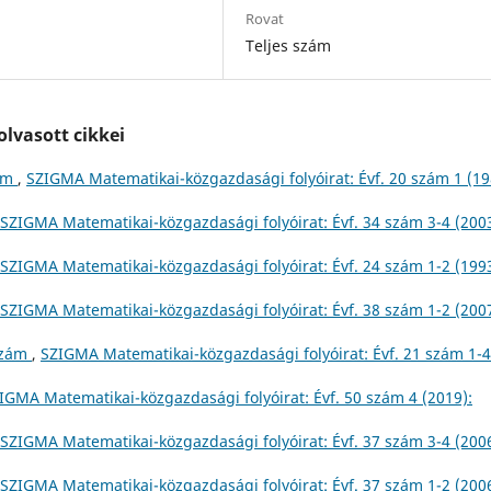
Rovat
Teljes szám
lvasott cikkei
zám
,
SZIGMA Matematikai-közgazdasági folyóirat: Évf. 20 szám 1 (19
SZIGMA Matematikai-közgazdasági folyóirat: Évf. 34 szám 3-4 (2003
SZIGMA Matematikai-közgazdasági folyóirat: Évf. 24 szám 1-2 (1993
SZIGMA Matematikai-közgazdasági folyóirat: Évf. 38 szám 1-2 (2007
szám
,
SZIGMA Matematikai-közgazdasági folyóirat: Évf. 21 szám 1-4
IGMA Matematikai-közgazdasági folyóirat: Évf. 50 szám 4 (2019):
SZIGMA Matematikai-közgazdasági folyóirat: Évf. 37 szám 3-4 (2006
SZIGMA Matematikai-közgazdasági folyóirat: Évf. 37 szám 1-2 (2006