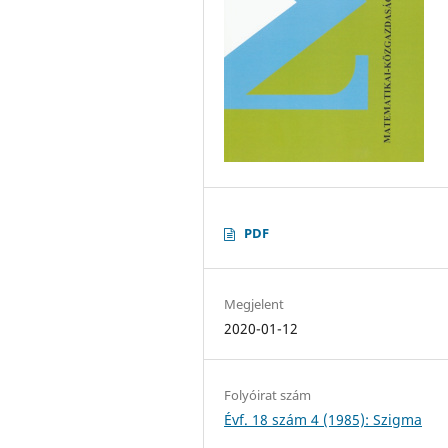
PDF
Megjelent
2020-01-12
Folyóirat szám
Évf. 18 szám 4 (1985): Szigma