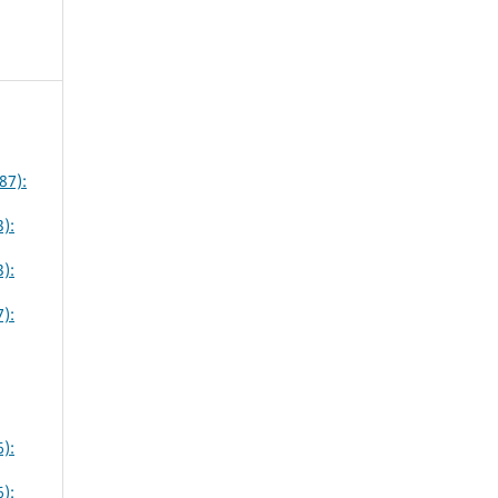
87):
):
):
):
):
):