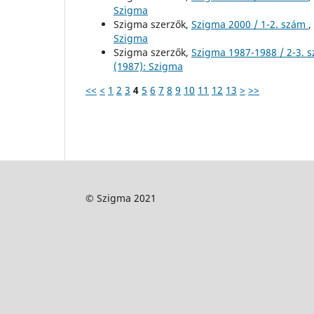
Szigma
Szigma szerzők,
Szigma 2000 / 1-2. szám
,
Szigma
Szigma szerzők,
Szigma 1987-1988 / 2-3. 
(1987): Szigma
<<
<
1
2
3
4
5
6
7
8
9
10
11
12
13
>
>>
© Szigma 2021