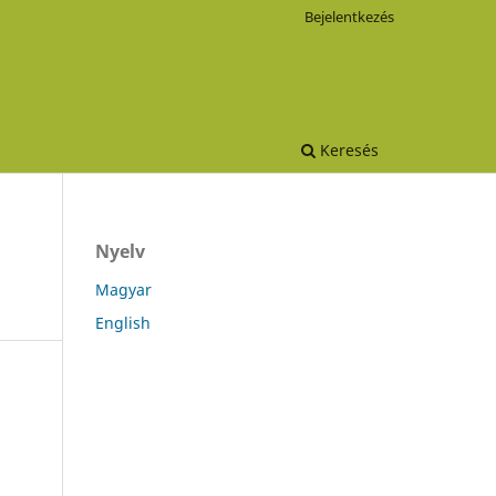
Bejelentkezés
Keresés
Nyelv
Magyar
English