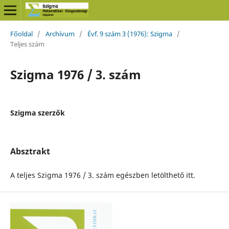
Főoldal
/
Archívum
/
Évf. 9 szám 3 (1976): Szigma
/
Teljes szám
Szigma 1976 / 3. szám
Szigma szerzők
Absztrakt
A teljes Szigma 1976 / 3. szám egészben letölthető itt.