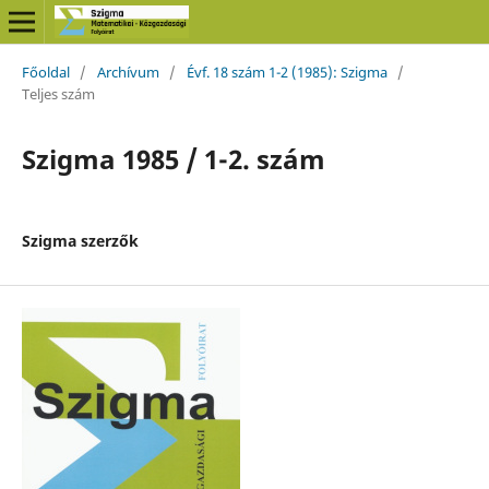
Főoldal
/
Archívum
/
Évf. 18 szám 1-2 (1985): Szigma
/
Teljes szám
Szigma 1985 / 1-2. szám
Szigma szerzők