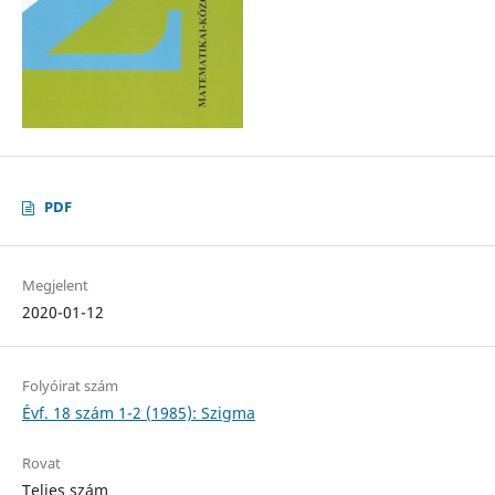
PDF
Megjelent
2020-01-12
Folyóirat szám
Évf. 18 szám 1-2 (1985): Szigma
Rovat
Teljes szám