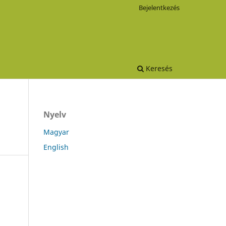
Bejelentkezés
Keresés
Nyelv
Magyar
English