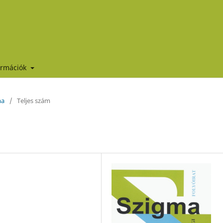
ormációk
ma
/
Teljes szám