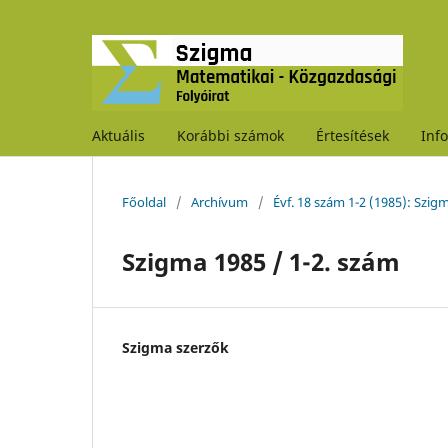
Aktuális
Korábbi számok
Értesítések
Inf
Főoldal
/
Archívum
/
Évf. 18 szám 1-2 (1985): Szig
Szigma 1985 / 1-2. szám
Szigma szerzők