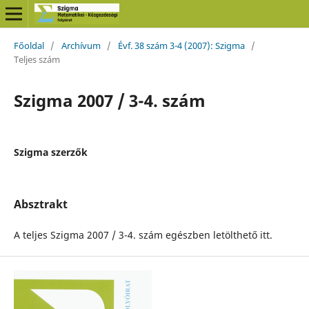
Főoldal
/
Archívum
/
Évf. 38 szám 3-4 (2007): Szigma
/
Teljes szám
Szigma 2007 / 3-4. szám
Szigma szerzők
Absztrakt
A teljes Szigma 2007 / 3-4. szám egészben letölthető itt.