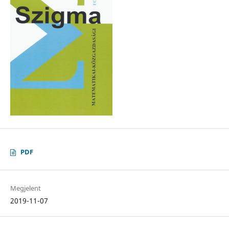
PDF
Megjelent
2019-11-07