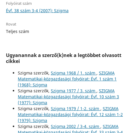
Folyóirat szám
Évf. 38 szám 3-4 (2007): Szigma
Rovat
Teljes szám
Ugyanannak a szerző(k)nek a legtöbbet olvasott
cikkei
Szigma szerzők,
Szigma 1968 / 1. szám
,
SZIGMA
Matematikai-közgazdasági folyóirat: Évf. 1 szám 1
(1968): Szigma
Szigma szerzők,
Szigma 1977 / 3. szám
,
SZIGMA
Matematikai-közgazdasági folyóirat: Évf. 10 szám 3
(1977): Szigma
Szigma szerzők,
Szigma 1979 / 1-2. szám
,
SZIGMA
Matematikai-közgazdasági folyóirat: Évf. 12 szám 1-2
(1979): Szigma
Szigma szerzők,
Szigma 2002 / 3-4. szám
,
SZIGMA
Matematikai-közgazdasági folyóirat: Évf. 33 szám 3-4