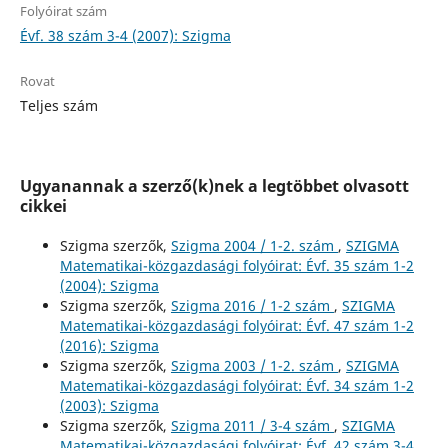
Folyóirat szám
Évf. 38 szám 3-4 (2007): Szigma
Rovat
Teljes szám
Ugyanannak a szerző(k)nek a legtöbbet olvasott
cikkei
Szigma szerzők,
Szigma 2004 / 1-2. szám
,
SZIGMA
Matematikai-közgazdasági folyóirat: Évf. 35 szám 1-2
(2004): Szigma
Szigma szerzők,
Szigma 2016 / 1-2 szám
,
SZIGMA
Matematikai-közgazdasági folyóirat: Évf. 47 szám 1-2
(2016): Szigma
Szigma szerzők,
Szigma 2003 / 1-2. szám
,
SZIGMA
Matematikai-közgazdasági folyóirat: Évf. 34 szám 1-2
(2003): Szigma
Szigma szerzők,
Szigma 2011 / 3-4 szám
,
SZIGMA
Matematikai-közgazdasági folyóirat: Évf. 42 szám 3-4