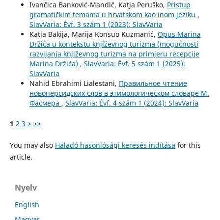
Ivančica Banković-Mandić, Katja Peruško,
Pristup
gramatičkim temama u hrvatskom kao inom jeziku
,
SlavVaria: Évf. 3 szám 1 (2023): SlavVaria
Katja Bakija, Marija Konsuo Kuzmanić,
Opus Marina
Držića u kontekstu književnog turizma (mogućnosti
razvijanja književnog turizma na primjeru recepcije
Marina Držića)
,
SlavVaria: Évf. 5 szám 1 (2025):
SlavVaria
Nahid Ebrahimi Lialestani,
Правильное чтение
новоперсидских слов в этимологическом словаре М.
Фасмера
,
SlavVaria: Évf. 4 szám 1 (2024): SlavVaria
1
2
3
>
>>
You may also
Haladó hasonlósági keresés indítása
for this
article.
Nyelv
English
Magyar