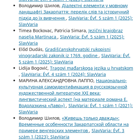
Володимир Шилов,
Діалектні елементи у мовному
ландшафті Закарпаття: перелік слів та історичний
підхід до їх вивчення
,
SlavVaria: Évf. 5 szám 1 (2025):
SlavVaria
Timea Bockovac, Patricia Simara,
Jezični krajobraz
naselja Martinaca
,
SlavVaria: Évf. 5 szám 1 (2025):
SlavVaria
Előd Dudás,
Gradišćanskohrvatski rukopisni
vinogradarski zakonik iz 1769. godine
,
SlavVaria: Évf.
5 szám 1 (2025): SlavVaria
Lidija Bogović,
Tragovi mađarskoga jezika u hrvatskom
,
SlavVaria: Évf. 4 szám 1 (2024): SlavVaria
МАРИНА АЛЕКСАНДРОВНА ЛАППО,
Национально-
культурная самоидентификация в русскоязычной
художественной литературе XXI века:
лингвистический аспект (на материале романа Е.
Водолазкина «Лавр»)
,
SlavVaria: Évf. 1 szám 1 (2021):
SlavVaria
Володимир Шилов,
«Живешь только дважды»:
Временные особенности Закарпатской области на
примере венгерских элементов
,
SlavVaria: Évf. 3
szám 1 (2023): SlavVaria