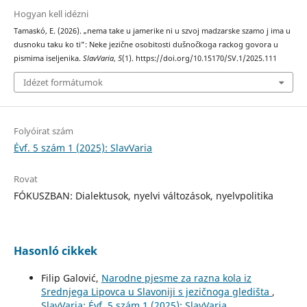
Hogyan kell idézni
Tamaskó, E. (2026). „nema take u jamerike ni u szvoj madzarske szamo j ima u
dusnoku taku ko ti”: Neke jezične osobitosti dušnočkoga rackog govora u
pismima iseljenika.
SlavVaria
,
5
(1). https://doi.org/10.15170/SV.1/2025.111
Idézet formátumok
Folyóirat szám
Évf. 5 szám 1 (2025): SlavVaria
Rovat
FÓKUSZBAN: Dialektusok, nyelvi változások, nyelvpolitika
Hasonló cikkek
Filip Galović,
Narodne pjesme za razna kola iz
Srednjega Lipovca u Slavoniji s jezičnoga gledišta
,
SlavVaria: Évf. 5 szám 1 (2025): SlavVaria