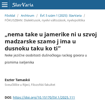
Főoldal
/
Archívum
/
Évf. 5 szám 1 (2025): SlavVaria
/
FÓKUSZBAN: Dialektusok, nyelvi változások, nyelvpolitika
„nema take u jamerike ni u szvoj
madzarske szamo j ima u
dusnoku taku ko ti”
Neke jezične osobitosti dušnočkoga rackog govora u
pismima iseljenika
Eszter Tamaskó
Sveučilište u Rijeci, Filozofski fakultet
DOI:
https://doi.org/10.15170/SV.1/2025.111