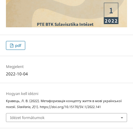
pdf
Megjelent
2022-10-04
Hogyan kell idézni
Кравець, Л. В. (2022). Метафоризація концепту життя в мові української
поезії.
SlavVaria
,
2
(1). https://doi.org/10.15170/SV.1/2022.141
Idézet formátumok