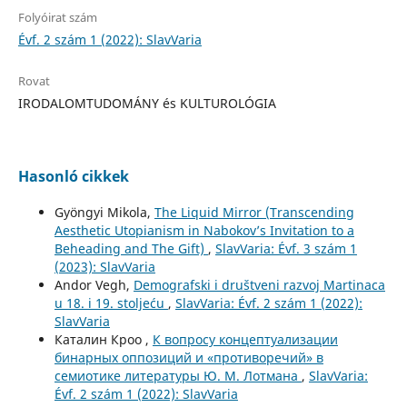
Folyóirat szám
Évf. 2 szám 1 (2022): SlavVaria
Rovat
IRODALOMTUDOMÁNY és KULTUROLÓGIA
Hasonló cikkek
Gyöngyi Mikola,
The Liquid Mirror (Transcending
Aesthetic Utopianism in Nabokov’s Invitation to a
Beheading and The Gift)
,
SlavVaria: Évf. 3 szám 1
(2023): SlavVaria
Andor Vegh,
Demografski i društveni razvoj Martinaca
u 18. i 19. stoljeću
,
SlavVaria: Évf. 2 szám 1 (2022):
SlavVaria
Каталин Кроо ,
К вопросу концептуализации
бинарных оппозиций и «противоречий» в
семиотике литературы Ю. М. Лотмана
,
SlavVaria:
Évf. 2 szám 1 (2022): SlavVaria