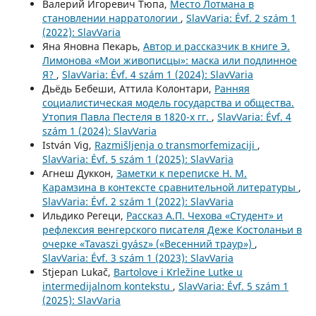
Валерий Игоревич Тюпа,
Место Лотмана в
становлении нарратологии
,
SlavVaria: Évf. 2 szám 1
(2022): SlavVaria
Яна Яновна Пекарь,
Автор и рассказчик в книге Э.
Лимонова «Мои живописцы»: маска или подлинное
Я?
,
SlavVaria: Évf. 4 szám 1 (2024): SlavVaria
Дьёдь Бебеши, Аттила Колонтари,
Ранняя
социалистическая модель государства и общества.
Утопия Павла Пестеля в 1820-х гг.
,
SlavVaria: Évf. 4
szám 1 (2024): SlavVaria
István Vig,
Razmišljenja o transmorfemizaciji
,
SlavVaria: Évf. 5 szám 1 (2025): SlavVaria
Агнеш Дуккон,
Заметки к переписке Н. М.
Карамзина в контексте сравнительной литературы
,
SlavVaria: Évf. 2 szám 1 (2022): SlavVaria
Ильдико Регеци,
Рассказ А.П. Чехова «Студент» и
рефлексия венгерского писателя Деже Костоланьи в
очерке «Tavaszi gyász» («Весенний траур»)
,
SlavVaria: Évf. 3 szám 1 (2023): SlavVaria
Stjepan Lukač,
Bartolove i Krležine Lutke u
intermedijalnom kontekstu
,
SlavVaria: Évf. 5 szám 1
(2025): SlavVaria