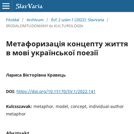
Főoldal
/
Archívum
/
Évf. 2 szám 1 (2022): SlavVaria
/
IRODALOMTUDOMÁNY és KULTUROLÓGIA
Метафоризація концепту життя
в мові української поезії
Лариса Вiкторiвна Кравець
DOI:
https://doi.org/10.15170/SV.1/2022.141
Kulcsszavak:
metaphor, model, concept, individual-author
metaphor
Absztrakt