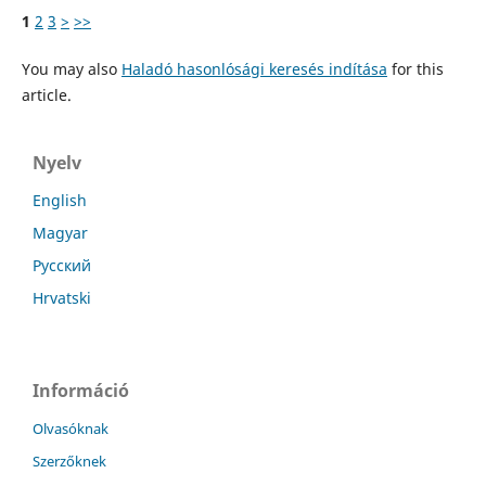
1
2
3
>
>>
You may also
Haladó hasonlósági keresés indítása
for this
article.
Nyelv
English
Magyar
Русский
Hrvatski
Információ
Olvasóknak
Szerzőknek