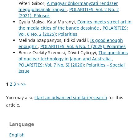
Péteri Gábor,
A magyar önkormányzati rendszer
megújulásának irányai
,
POLARITIES: Vol. 2 No. 2
(2021): Pólusok
Gyula Maksa, Kata Muranyi,
Comics meets street art in
the media cities of the bande dessinée
,
POLARITIES:
Vol. 6 No. 2 (2025): Polarities
Melinda Szappanyos, Ildikó Vadál,
Is good enough
enough?
,
POLARITIES: Vol. 6 No. 1 (2025): Polarities
Bence Csekity Szemesi, Dávid Györgyi,
The questions
of nuclear technology in Japan and Australia
,
POLARITIES: Vol. 7 No. SI (2026): Polarities – Special
Issue
1
2
3
>
>>
You may also
start an advanced similarity search
for this
article.
Language
English