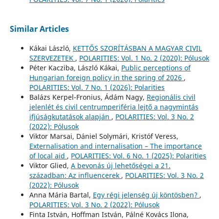
Similar Articles
Kákai László,
KETTŐS SZORÍTÁSBAN A MAGYAR CIVIL
SZERVEZETEK
,
POLARITIES: Vol. 1 No. 2 (2020): Pólusok
Péter Kacziba, László Kákai,
Public perceptions of
Hungarian foreign policy in the spring of 2026
,
POLARITIES: Vol. 7 No. 1 (2026): Polarities
Balázs Kerpel-Fronius, Ádám Nagy,
Regionális civil
jelenlét és civil centrumperiféria lejtő a nagymintás
ifjúságkutatások alapján
,
POLARITIES: Vol. 3 No. 2
(2022): Pólusok
Viktor Marsai, Dániel Solymári, Kristóf Veress,
Externalisation and internalisation – The importance
of local aid
,
POLARITIES: Vol. 6 No. 1 (2025): Polarities
Viktor Glied,
A bevonás új lehetőségei a 21.
században: Az influencerek
,
POLARITIES: Vol. 3 No. 2
(2022): Pólusok
Anna Mária Bartal,
Egy régi jelenség új köntösben?
,
POLARITIES: Vol. 3 No. 2 (2022): Pólusok
Finta István, Hoffman István, Pálné Kovács Ilona,