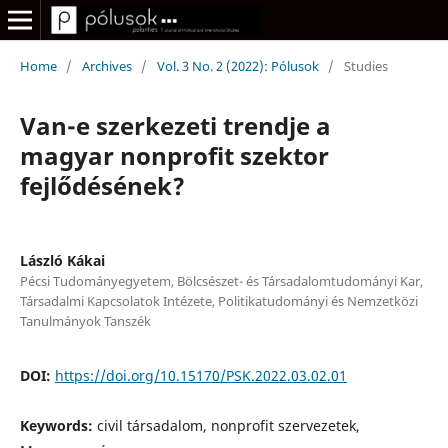
Home
/
Archives
/
Vol. 3 No. 2 (2022): Pólusok
/
Studies
Van-e szerkezeti trendje a
magyar nonprofit szektor
fejlődésének?
László Kákai
Pécsi Tudományegyetem, Bölcsészet- és Társadalomtudományi Kar,
Társadalmi Kapcsolatok Intézete, Politikatudományi és Nemzetközi
Tanulmányok Tanszék
DOI:
https://doi.org/10.15170/PSK.2022.03.02.01
Keywords:
civil társadalom, nonprofit szervezetek,