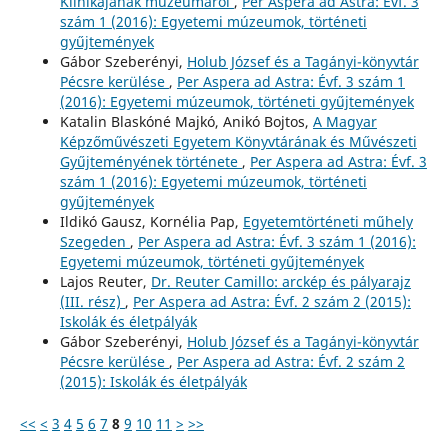
Klinikájának múzeumáról
,
Per Aspera ad Astra: Évf. 3
szám 1 (2016): Egyetemi múzeumok, történeti
gyűjtemények
Gábor Szeberényi,
Holub József és a Tagányi-könyvtár
Pécsre kerülése
,
Per Aspera ad Astra: Évf. 3 szám 1
(2016): Egyetemi múzeumok, történeti gyűjtemények
Katalin Blaskóné Majkó, Anikó Bojtos,
A Magyar
Képzőművészeti Egyetem Könyvtárának és Művészeti
Gyűjteményének története
,
Per Aspera ad Astra: Évf. 3
szám 1 (2016): Egyetemi múzeumok, történeti
gyűjtemények
Ildikó Gausz, Kornélia Pap,
Egyetemtörténeti műhely
Szegeden
,
Per Aspera ad Astra: Évf. 3 szám 1 (2016):
Egyetemi múzeumok, történeti gyűjtemények
Lajos Reuter,
Dr. Reuter Camillo: arckép és pályarajz
(III. rész)
,
Per Aspera ad Astra: Évf. 2 szám 2 (2015):
Iskolák és életpályák
Gábor Szeberényi,
Holub József és a Tagányi-könyvtár
Pécsre kerülése
,
Per Aspera ad Astra: Évf. 2 szám 2
(2015): Iskolák és életpályák
<<
<
3
4
5
6
7
8
9
10
11
>
>>