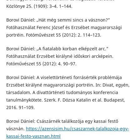
Közlönye 25. (1909): 3–4. 1–144.
Borovi Dániel: „Hát még semmi sincs a vásznon?”
Fotóhasználat Ferenc József és Erzsébet magyarországi
portréin. Fotóművészet 55 (2012): 2. 114–123.
Borovi Dániel: „A fiatalabb korban elképzelt arc.”
Fotóhasználat Erzsébet királyné időskori arcképein.
Fotóművészet 55 (2012): 4. 90–97.
Borovi Dániel: A viselettörténeti forrásérték problémája
Erzsébet királyné magyarországi portréin. In: Divat, egyén,
társadalom. A divattörténeti tudományos konferencia
tanulmánykötete. Szerk. F. Dózsa Katalin et al. Budapest,
2016. 91–109.
Borovi Dániel: Császárnék találkozója egy kassai festő
vásznán.
https://azensisim.hu/csaszarnek-talalkozoja-egy-
kassai-festo-vasznan.html