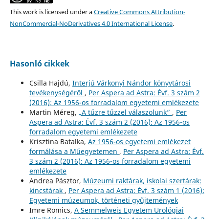
This work is licensed under a
Creative Commons Attribution-
NonCommercial-NoDerivatives 4.0 International License
.
Hasonló cikkek
Csilla Hajdú,
Interjú Várkonyi Nándor könyvtárosi
tevékenységéről
,
Per Aspera ad Astra: Évf. 3 szám 2
(2016): Az 1956-os forradalom egyetemi emlékezete
Martin Méreg,
„A tűzre tűzzel válaszolunk”
,
Per
Aspera ad Astra: Évf. 3 szám 2 (2016): Az 1956-os
forradalom egyetemi emlékezete
Krisztina Batalka,
Az 1956-os egyetemi emlékezet
formálása a Műegyetemen
,
Per Aspera ad Astra: Évf.
3 szám 2 (2016): Az 1956-os forradalom egyetemi
emlékezete
Andrea Pásztor,
Múzeumi raktárak, iskolai szertárak:
kincstárak
,
Per Aspera ad Astra: Évf. 3 szám 1 (2016):
Egyetemi múzeumok, történeti gyűjtemények
Imre Romics,
A Semmelweis Egyetem Urológiai