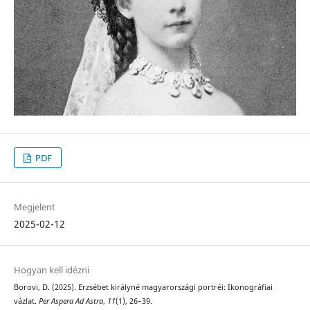
PDF
Megjelent
2025-02-12
Hogyan kell idézni
Borovi, D. (2025). Erzsébet királyné magyarországi portréi: Ikonográfiai
vázlat.
Per Aspera Ad Astra
,
11
(1), 26–39.