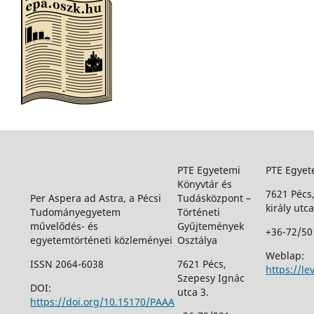
PTE Egyetemi
PTE Egyet
Könyvtár és
7621 Pécs
Per Aspera ad Astra, a Pécsi
Tudásközpont –
király utca
Tudományegyetem
Történeti
művelődés- és
Gyűjtemények
+36-72/50
egyetemtörténeti közleményei
Osztálya
Weblap:
ISSN 2064-6038
7621 Pécs,
https://le
Szepesy Ignác
DOI:
utca 3.
https://doi.org/10.15170/PAAA