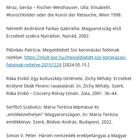
Mraz, Gerda – Fischer-Westhauser, Ulla: Elisabeth.
Wunschbilder oder die Kunst der Retouche, Wien 1998.
Németh Andrásné Farkas Gabriella: Magyarország első
Erzsébet szobra Nyirádon. Nyirád, 2002.
Pálinkás Patrícia: Megoldódott Sisi koronázási fotóinak
rejtélye.
https://mult-kor.hu/megoldodott-sisi-koronazasi-
fotoinak-rejtelye-20151229
[2024.05.15.]
Róka Enikő: Egy kultuszkép története. Zichy Mihály: Erzsébet
királyné Deák Ferenc ravatalánál. In: Zichy Mihály. Szerk.
Róka Enikő – Csicsery-Rónay István. Zala, 2001. 36–44.
Serfőző Szabolcs: Mária Terézia képmásai és
„emlékezethelyei” Magyarországon. In: Mária Terézia
emlékkönyv. Szerk. Bódvai András. Budapest, 2022.
Simon V. Péter: Három nemzedék ereklyetárgyai a Magyar