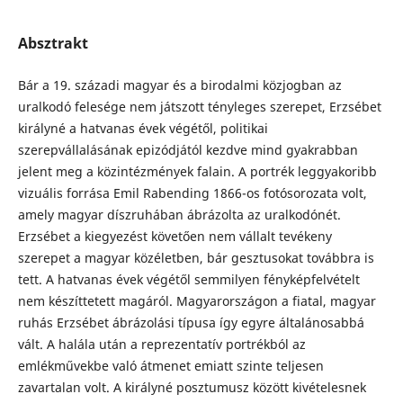
Absztrakt
Bár a 19. századi magyar és a birodalmi közjogban az
uralkodó felesége nem játszott tényleges szerepet, Erzsébet
királyné a hatvanas évek végétől, politikai
szerepvállalásának epizódjától kezdve mind gyakrabban
jelent meg a közintézmények falain. A portrék leggyakoribb
vizuális forrása Emil Rabending 1866-os fotósorozata volt,
amely magyar díszruhában ábrázolta az uralkodónét.
Erzsébet a kiegyezést követően nem vállalt tevékeny
szerepet a magyar közéletben, bár gesztusokat továbbra is
tett. A hatvanas évek végétől semmilyen fényképfelvételt
nem készíttetett magáról. Magyarországon a fiatal, magyar
ruhás Erzsébet ábrázolási típusa így egyre általánosabbá
vált. A halála után a reprezentatív portrékból az
emlékművekbe való átmenet emiatt szinte teljesen
zavartalan volt. A királyné posztumusz között kivételesnek