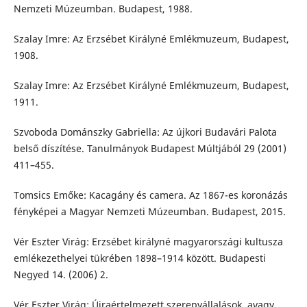
Nemzeti Múzeumban. Budapest, 1988.
Szalay Imre: Az Erzsébet Királyné Emlékmuzeum, Budapest,
1908.
Szalay Imre: Az Erzsébet Királyné Emlékmuzeum, Budapest,
1911.
Szvoboda Dománszky Gabriella: Az újkori Budavári Palota
belső díszítése. Tanulmányok Budapest Múltjából 29 (2001)
411–455.
Tomsics Emőke: Kacagány és camera. Az 1867-es koronázás
fényképei a Magyar Nemzeti Múzeumban. Budapest, 2015.
Vér Eszter Virág: Erzsébet királyné magyarországi kultusza
emlékezethelyei tükrében 1898–1914 között. Budapesti
Negyed 14. (2006) 2.
Vér Eszter Virág: Újraértelmezett szerepvállalások, avagy