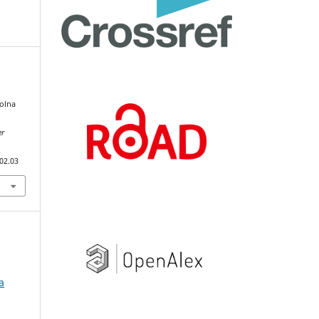
olna
er
02.03
a