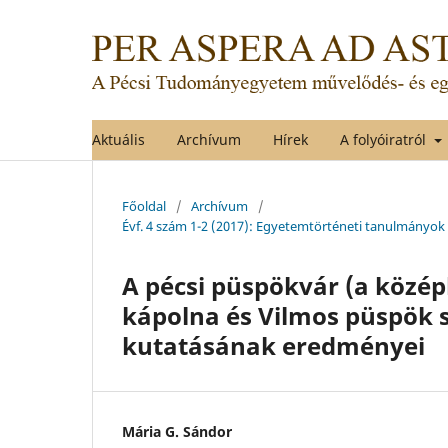
Aktuális
Archívum
Hírek
A folyóiratról
Főoldal
/
Archívum
/
Évf. 4 szám 1-2 (2017): Egyetemtörténeti tanulmányok 
A pécsi püspökvár (a közép
kápolna és Vilmos püspök s
kutatásának eredményei
Mária G. Sándor