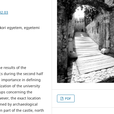
02.03
épkori egyetem, egyetemi
e results of the
cs during the second half
r importance in defining
ization of the university
oups concerning the
wever, the exact location
PDF
ined by archaeological
n part of the castle, north