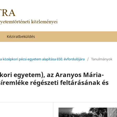
Kéziratbeküldés
a középkori pécsi egyetem alapítása 650. évfordulójára
/
Tanulmányok
kori egyetem), az Aranyos Mária-
íremléke régészeti feltárásának és