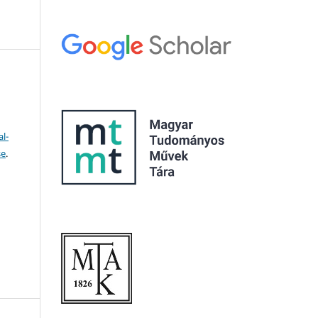
l-
se
.