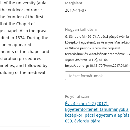
l of the university (aula
Megjelent
 the outdoor entrance,
2017-11-07
e founder of the first
 that the Chapel of
Hogyan kell idézni
e chapel. Also the grave
G. Sándor, M. (2017). A pécsi püspökvár (a
died in 1374. During the
középkori egyetem), az Aranyos Mária-káp
as been appeared
és Vilmos püspök síremléke régészeti
emnants of the chapel and
feltárásának és kutatásának eredményei.
P
restoration procedures
Aspera Ad Astra
,
4
(1-2), 41–64.
nineties, and followed by
https://doi.org/10.15170/PAAA.2017.04.01-
uilding of the medieval
Idézet formátumok
Folyóirat szám
Évf. 4 szám 1-2 (2017):
Egyetemtörténeti tanulmányok a
középkori pécsi egyetem alapítás
650. évfordulójára