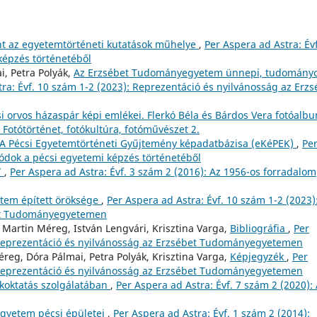
nt az egyetemtörténeti kutatások műhelye
,
Per Aspera ad Astra: Évf
képzés történetéből
i, Petra Polyák,
Az Erzsébet Tudományegyetem ünnepi, tudomány
ra: Évf. 10 szám 1-2 (2023): Reprezentáció és nyilvánosság az Erzs
i orvos házaspár képi emlékei. Flerkó Béla és Bárdos Vera fotóalb
 Fotótörténet, fotókultúra, fotóművészet 2.
A Pécsi Egyetemtörténeti Gyűjtemény képadatbázisa (eKéPEK)
,
Pe
zódok a pécsi egyetemi képzés történetéből
”
,
Per Aspera ad Astra: Évf. 3 szám 2 (2016): Az 1956-os forradalom
tem épített öröksége
,
Per Aspera ad Astra: Évf. 10 szám 1-2 (2023)
bet Tudományegyetemen
, Martin Méreg, István Lengvári, Krisztina Varga,
Bibliográfia
,
Per
: Reprezentáció és nyilvánosság az Erzsébet Tudományegyetemen
éreg, Dóra Pálmai, Petra Polyák, Krisztina Varga,
Képjegyzék
,
Per
: Reprezentáció és nyilvánosság az Erzsébet Tudományegyetemen
akoktatás szolgálatában
,
Per Aspera ad Astra: Évf. 7 szám 2 (2020):
gyetem pécsi épületei
,
Per Aspera ad Astra: Évf. 1 szám 2 (2014):