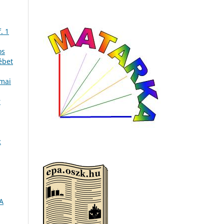
. 1
os
ébet
umai
r
:
 A