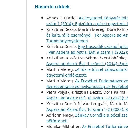
Hasonló cikkek
Ágnes F. Dárdai,
Az Egyetemi Könyvtár mi
szám 1 (2014): Epizódok a pécsi egyetemi 
Krisztina Dezső, Martin Méreg, Dóra Pálma
és kulturális eseményei
,
Per Aspera ad Ast
Tudományegyetemen
Krisztina Dezső,
Egy huszadik századi pécs
,
Per Aspera ad Astra: Évf. 9 szám 1 (2022):
Krisztina Dezső, Éva Schmelczer-Pohánka,
Aspera ad Astra: Évf. 1 szám 1 (2014): Epi
Martin Méreg,
„A tűzre tűzzel válaszolunk
egyetemi emlékezete
Martin Méreg,
Az Erzsébet Tudományegye
Reprezentáció és nyilvánosság az Erzsé
Petra Polyák, Krisztina Dezső, Dóra Pálmai
Aspera ad Astra: Évf. 10 szám 1-2 (2023)
Krisztina Dezső, István Lengvári, Martin M
Aspera ad Astra: Évf. 10 szám 1-2 (2023)
Adrienn Nagy,
Zánkay Cornélia a pécsi sz
nőtörténet
Mónika Pilkhoffer,
Az Erzsébet Tudománye