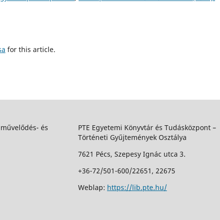
sa
for this article.
 művelődés- és
PTE Egyetemi Könyvtár és Tudásközpont –
Történeti Gyűjtemények Osztálya
7621 Pécs, Szepesy Ignác utca 3.
+36-72/501-600/22651, 22675
Weblap:
https://lib.pte.hu/