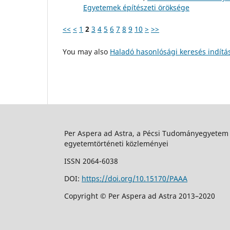
Egyetemek építészeti öröksége
<<
<
1
2
3
4
5
6
7
8
9
10
>
>>
You may also
Haladó hasonlósági keresés indítá
Per Aspera ad Astra, a Pécsi Tudományegyetem
egyetemtörténeti közleményei
ISSN 2064-6038
DOI:
https://doi.org/10.15170/PAAA
Copyright © Per Aspera ad Astra 2013–2020