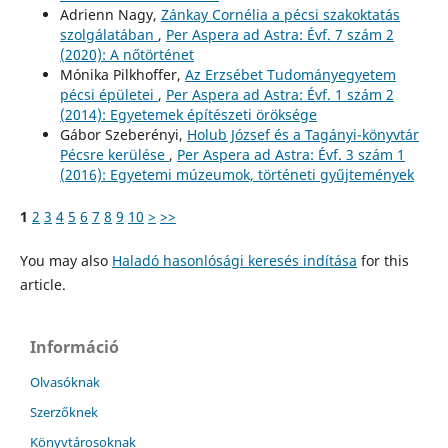
Adrienn Nagy,
Zánkay Cornélia a pécsi szakoktatás
szolgálatában
,
Per Aspera ad Astra: Évf. 7 szám 2
(2020): A nőtörténet
Mónika Pilkhoffer,
Az Erzsébet Tudományegyetem
pécsi épületei
,
Per Aspera ad Astra: Évf. 1 szám 2
(2014): Egyetemek építészeti öröksége
Gábor Szeberényi,
Holub József és a Tagányi-könyvtár
Pécsre kerülése
,
Per Aspera ad Astra: Évf. 3 szám 1
(2016): Egyetemi múzeumok, történeti gyűjtemények
1
2
3
4
5
6
7
8
9
10
>
>>
You may also
Haladó hasonlósági keresés indítása
for this
article.
Információ
Olvasóknak
Szerzőknek
Könyvtárosoknak