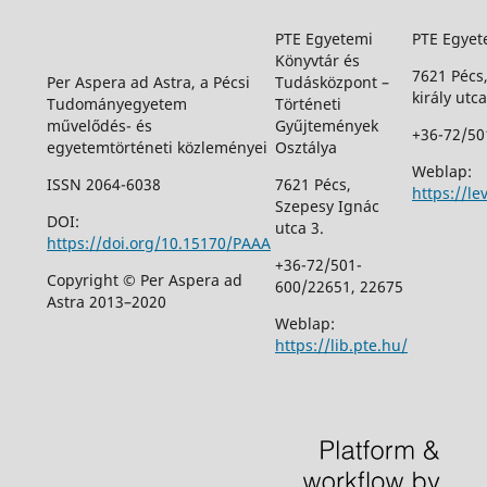
PTE Egyetemi
PTE Egyet
Könyvtár és
7621 Pécs
Per Aspera ad Astra, a Pécsi
Tudásközpont –
király utca
Tudományegyetem
Történeti
művelődés- és
Gyűjtemények
+36-72/50
egyetemtörténeti közleményei
Osztálya
Weblap:
ISSN 2064-6038
7621 Pécs,
https://le
Szepesy Ignác
DOI:
utca 3.
https://doi.org/10.15170/PAAA
+36-72/501-
Copyright © Per Aspera ad
600/22651, 22675
Astra 2013–2020
Weblap:
https://lib.pte.hu/