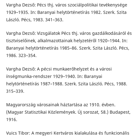
Vargha Dezső: Pécs thj. város szociálpolitikai tevékenysége
1929–1935. In: Baranyai helytörténetírás 1982. Szerk. Szita
László. Pécs, 1983. 341–363.
Vargha Dezső: Vizsgálatok Pécs thj. város gazdálkodásáról és
tisztviselőinek, alkalmazottainak helyzetéről 1920–1944. In:
Baranyai helytörténetírás 1985–86. Szerk. Szita László. Pécs,
1986. 323–354.
Vargha Dezső: A pécsi munkaerőhelyzet és a városi
ínségmunka-rendszer 1929–1940. In: Baranyai
helytörténetírás 1987–1988. Szerk. Szita László. Pécs, 1988.
315–339.
Magyarország városainak háztartása az 1910. évben.
(Magyar Statisztikai Közlemények. Új sorozat, 58.) Budapest,
1916.
Vuics Tibor: A megyeri Kertváros kialakulása és funkcionális