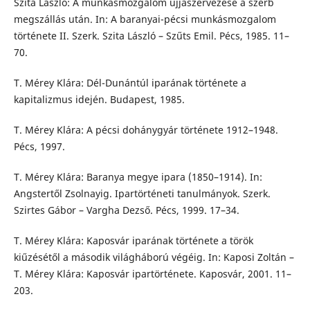
Szita László: A munkásmozgalom újjászervezése a szerb
megszállás után. In: A baranyai-pécsi munkásmozgalom
története II. Szerk. Szita László – Szűts Emil. Pécs, 1985. 11–
70.
T. Mérey Klára: Dél-Dunántúl iparának története a
kapitalizmus idején. Budapest, 1985.
T. Mérey Klára: A pécsi dohánygyár története 1912–1948.
Pécs, 1997.
T. Mérey Klára: Baranya megye ipara (1850–1914). In:
Angstertől Zsolnayig. Ipartörténeti tanulmányok. Szerk.
Szirtes Gábor – Vargha Dezső. Pécs, 1999. 17–34.
T. Mérey Klára: Kaposvár iparának története a török
kiűzésétől a második világháború végéig. In: Kaposi Zoltán –
T. Mérey Klára: Kaposvár ipartörténete. Kaposvár, 2001. 11–
203.