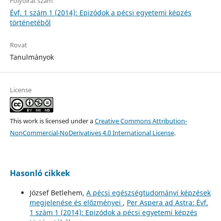
Folyóirat szám
Évf. 1 szám 1 (2014): Epizódok a pécsi egyetemi képzés
történetéből
Rovat
Tanulmányok
License
This work is licensed under a
Creative Commons Attribution-
NonCommercial-NoDerivatives 4.0 International License
.
Hasonló cikkek
József Betlehem,
A pécsi egészségtudományi képzések
megjelenése és előzményei
,
Per Aspera ad Astra: Évf.
1 szám 1 (2014): Epizódok a pécsi egyetemi képzés