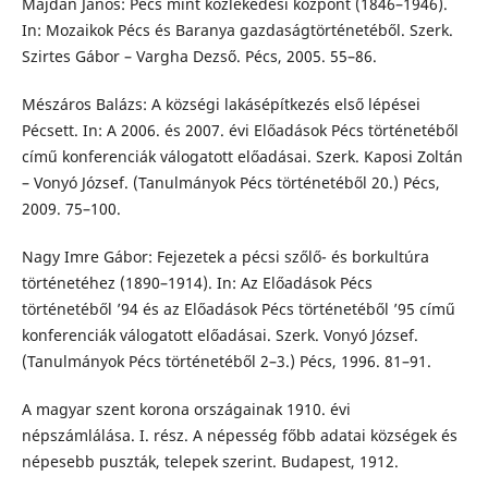
Majdán János: Pécs mint közlekedési központ (1846–1946).
In: Mozaikok Pécs és Baranya gazdaságtörténetéből. Szerk.
Szirtes Gábor – Vargha Dezső. Pécs, 2005. 55–86.
Mészáros Balázs: A községi lakásépítkezés első lépései
Pécsett. In: A 2006. és 2007. évi Előadások Pécs történetéből
című konferenciák válogatott előadásai. Szerk. Kaposi Zoltán
– Vonyó József. (Tanulmányok Pécs történetéből 20.) Pécs,
2009. 75–100.
Nagy Imre Gábor: Fejezetek a pécsi szőlő- és borkultúra
történetéhez (1890–1914). In: Az Előadások Pécs
történetéből ’94 és az Előadások Pécs történetéből ’95 című
konferenciák válogatott előadásai. Szerk. Vonyó József.
(Tanulmányok Pécs történetéből 2–3.) Pécs, 1996. 81–91.
A magyar szent korona országainak 1910. évi
népszámlálása. I. rész. A népesség főbb adatai községek és
népesebb puszták, telepek szerint. Budapest, 1912.