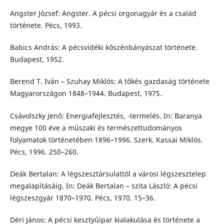
Angster József: Angster. A pécsi orgonagyár és a család
története. Pécs, 1993.
Babics András: A pécsvidéki kőszénbányászat története.
Budapest, 1952.
Berend T. Iván – Szuhay Miklós: A tőkés gazdaság története
Magyarországon 1848–1944. Budapest, 1975.
Csávolszky Jenő: Energiafejlesztés, -termelés. In: Baranya
megye 100 éve a műszaki és természettudományos
folyamatok történetében 1896–1996. Szerk. Kassai Miklós.
Pécs, 1996. 250–260.
Deák Bertalan: A légszesztársulattól a városi légszesztelep
megalapításáig. In: Deák Bertalan – szita László: A pécsi
légszeszgyár 1870–1970. Pécs, 1970. 15–36.
Déri János: A pécsi kesztyűipar kialakulása és története a