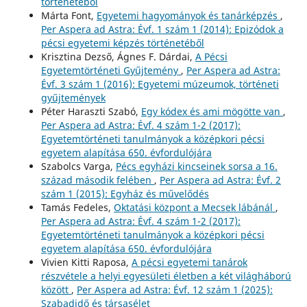
történetéből
Márta Font,
Egyetemi hagyományok és tanárképzés
,
Per Aspera ad Astra: Évf. 1 szám 1 (2014): Epizódok a
pécsi egyetemi képzés történetéből
Krisztina Dezső, Ágnes F. Dárdai,
A Pécsi
Egyetemtörténeti Gyűjtemény
,
Per Aspera ad Astra:
Évf. 3 szám 1 (2016): Egyetemi múzeumok, történeti
gyűjtemények
Péter Haraszti Szabó,
Egy kódex és ami mögötte van
,
Per Aspera ad Astra: Évf. 4 szám 1-2 (2017):
Egyetemtörténeti tanulmányok a középkori pécsi
egyetem alapítása 650. évfordulójára
Szabolcs Varga,
Pécs egyházi kincseinek sorsa a 16.
század második felében
,
Per Aspera ad Astra: Évf. 2
szám 1 (2015): Egyház és művelődés
Tamás Fedeles,
Oktatási központ a Mecsek lábánál
,
Per Aspera ad Astra: Évf. 4 szám 1-2 (2017):
Egyetemtörténeti tanulmányok a középkori pécsi
egyetem alapítása 650. évfordulójára
Vivien Kitti Raposa,
A pécsi egyetemi tanárok
részvétele a helyi egyesületi életben a két világháború
között
,
Per Aspera ad Astra: Évf. 12 szám 1 (2025):
Szabadidő és társasélet