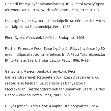
Hamerli kesztyűgyár államosításáig. In: A Pécsi Kesztyűgyár
története 1861–1976. Szerk. Déri János. Pécs, 1977. 9–101.
Esztergár Lajos: Gyakorlati szociálpolitika. Pécs. sz. kir. város
szociálpolitikai beszámolója. Pécs, 1933.
Éhen Gyula: Városaink közélete. Budapest, 1906.
Fischer Ferenc: A Pécsi Takarékpénztár Részvénytársaság 50
éves múltjának rövid ismertetése. In: A Pécsi Takarékpénztár
Rt. története. Szerk. Siptár László. Pécs, 1996. 9–39.
Gál Zoltán: A pécsi bankok aranykora. Pécs
bankrendszerének története a XIX. század végén és a XX.
század első felében. In: Iparosok és bányászok a
Mecsekalján. Gazdaságtörténeti tanulmányok. Szerk. Szirtes
Gábor – Vargha Dezső. Pécs, 2002. 7–61.
Gulyás József – Tóth Géza: A kapitalista bőrgyártás. In: A