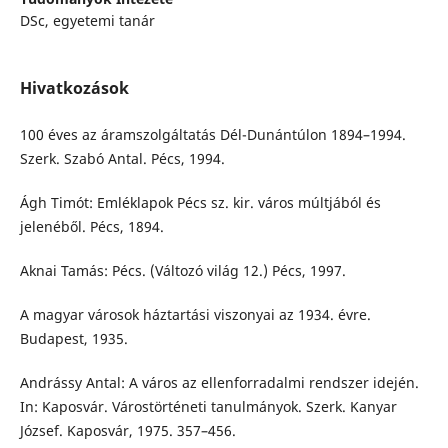
DSc, egyetemi tanár
Hivatkozások
100 éves az áramszolgáltatás Dél-Dunántúlon 1894–1994.
Szerk. Szabó Antal. Pécs, 1994.
Ágh Timót: Emléklapok Pécs sz. kir. város múltjából és
jelenéből. Pécs, 1894.
Aknai Tamás: Pécs. (Változó világ 12.) Pécs, 1997.
A magyar városok háztartási viszonyai az 1934. évre.
Budapest, 1935.
Andrássy Antal: A város az ellenforradalmi rendszer idején.
In: Kaposvár. Várostörténeti tanulmányok. Szerk. Kanyar
József. Kaposvár, 1975. 357–456.