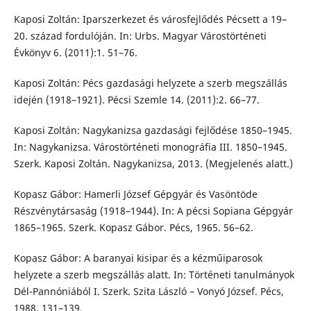
Kaposi Zoltán: Iparszerkezet és városfejlődés Pécsett a 19–
20. század fordulóján. In: Urbs. Magyar Várostörténeti
Évkönyv 6. (2011):1. 51–76.
Kaposi Zoltán: Pécs gazdasági helyzete a szerb megszállás
idején (1918–1921). Pécsi Szemle 14. (2011):2. 66–77.
Kaposi Zoltán: Nagykanizsa gazdasági fejlődése 1850–1945.
In: Nagykanizsa. Várostörténeti monográfia III. 1850–1945.
Szerk. Kaposi Zoltán. Nagykanizsa, 2013. (Megjelenés alatt.)
Kopasz Gábor: Hamerli József Gépgyár és Vasöntöde
Részvénytársaság (1918–1944). In: A pécsi Sopiana Gépgyár
1865–1965. Szerk. Kopasz Gábor. Pécs, 1965. 56–62.
Kopasz Gábor: A baranyai kisipar és a kézműiparosok
helyzete a szerb megszállás alatt. In: Történeti tanulmányok
Dél-Pannóniából I. Szerk. Szita László – Vonyó József. Pécs,
1988. 131–139.