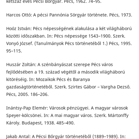
kétszáz éves Pécsi Bőrgyár. Pécs, 1962. 74–95.
Harcos Ottó: A pécsi Pannónia Sörgyár története. Pécs, 1973.
Hoóz István: Pécs népességének alakulása a két világháború
közötti időszakban. In: Pécs népessége 1543–1900. Szerk.
Vonyó József. (Tanulmányok Pécs történetéből 1.) Pécs, 1995.
95–115.
Huszár Zoltán: A szénbányászat szerepe Pécs város
fejlődésében a 19. század végétől a második világháború
kitöréséig. In: Mozaikok Pécs és Baranya
gazdaságtörténetéből. Szerk. Szirtes Gábor – Vargha Dezső.
Pécs, 2005. 186–206.
Inántsy-Pap Elemér: Városok pénzügyei. A magyar városok
Speyer-kölcsönei. In: A mai magyar város. Szerk. Mártonffy
Károly. Budapest, 1938. 485–490.
Jakab Antal: A Pécsi Bőrgyár történetéből (1889–1989). In: