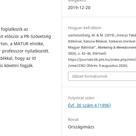
2019-12-20
Hogyan kell idézni
foglalkozik az
szerkesztőség, M. & M. (2019) „Interjú Taká
it először a PR-Szövetség
Ildikóval, Katona Bélával, Szekeres Imrével
árton, a MATUR elnöke,
Magyar Bálinttal”,
Marketing & Menedzsmen
professzor nyilatkozott.
30(4), o. 42–46. Elérhető:
ékkal, hogy az itt
https://journals.lib.pte.hu/index.php/mm/
s követni fogják.
/view/2362 (Elérés: 9 augusztus 2026).
Idézet formátumok
Folyóirat szám
Évf. 30 szám 4 (1996)
Rovat
Országimázs