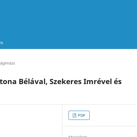
um
zágimázs
atona Bélával, Szekeres Imrével és
PDF
Megjelent