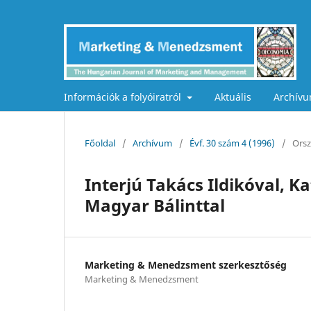
Információk a folyóiratról
Aktuális
Archív
Főoldal
/
Archívum
/
Évf. 30 szám 4 (1996)
/
Ors
Interjú Takács Ildikóval, K
Magyar Bálinttal
Marketing & Menedzsment szerkesztőség
Marketing & Menedzsment