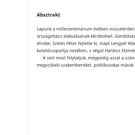
Absztrakt
Lapunk a millecentenárium évében visszatérően 
országimázs alakulásának kérdésével. Gondolata
elnöke, Szeles Péter fejtette ki, majd Lengyel M
kutatócsoportja nevében, s végül Hankiss Elemér 
A sort most folytatjuk, mégpedig azzal a szánd
megszólaló szakembereket, politikusokat mások i