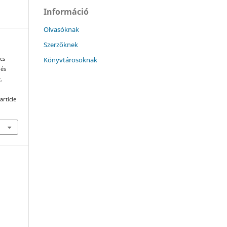
Információ
Olvasóknak
Szerzőknek
Könyvtárosoknak
cs
 és
t
,
article