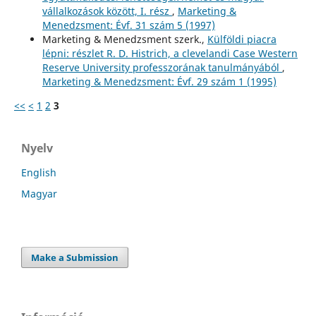
vállalkozások között, I. rész
,
Marketing &
Menedzsment: Évf. 31 szám 5 (1997)
Marketing & Menedzsment szerk.,
Külföldi piacra
lépni: részlet R. D. Histrich, a clevelandi Case Western
Reserve University professzorának tanulmányából
,
Marketing & Menedzsment: Évf. 29 szám 1 (1995)
<<
<
1
2
3
Nyelv
English
Magyar
Make a Submission