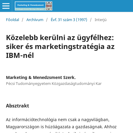
Főoldal
/
Archívum
/
Évf. 31 szám 3 (1997)
/
Interjú
Közelebb kerülni az ügyfélhez:
siker és marketingstratégia az
IBM-nél
Marketing & Menedzsment Szerk.
Pécsi Tudományegyetem Közgazdaságtudományi Kar
Absztrakt
Az információtechnológia nem csak a nagyvilágban,
Magyarországon is húzóágazata a gazdaságnak. Ahhoz