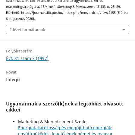
Szerk., M. & M. (2019) „Közelebb kerülni az ügyfélhez: siker és
marketingstratégia az IBM-nél”,
Marketing & Menedzsment
, 31(3), o. 28–29.
Elérhető: https://journals.lib.pte.hu/index.php/mm/article/view/2155 (Elérés:
8 augusztus 2026).
Idézet formátumok
Folyóirat szám
Évf. 31 szám 3 (1997)
Rovat
Interjú
Ugyanannak a szerző(k)nek a legtöbbet olvasott
cikkei
Marketing & Menedzsment Szerk.,
Energiatakarékosság és megújítható energiák:
együttműködési lehetőségek német és magyar