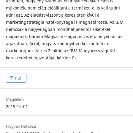
azonban, hogy egy számítástechnikai cég sikeresen is
működjék, nem elég előállítani a terméket, el is kell tudni
adni azt. Az eladást viszont a keresleten kívül a
marketingstratégia hatékonysága is meghatározza. Az IBM
nemcsak a nagyvilágban mondhat jelentős sikereket
magáénak, hanem Magyarországon is vezető helyen áll az
ágazatban. Arról, hogy ez mennyiben köszönhető a
marketingnek, Veres Zsoltot, az IBM Magyarországi Kft.
kereskedelmi igazgatóját kérdeztük.
PDF
Megjelent
2019-12-01
Hogyan kell idézni