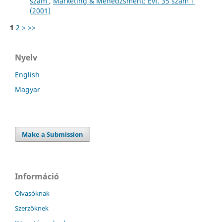
szám
,
Marketing & Menedzsment: Évf. 35 szám 1
(2001)
1
2
>
>>
Nyelv
English
Magyar
Make a Submission
Információ
Olvasóknak
Szerzőknek