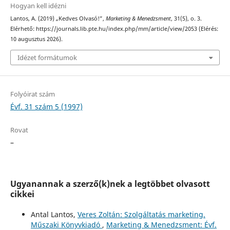
Hogyan kell idézni
Lantos, A. (2019) „Kedves Olvasó!”,
Marketing & Menedzsment
, 31(5), o. 3.
Elérhető: https://journals.lib.pte.hu/index.php/mm/article/view/2053 (Elérés:
10 augusztus 2026).
Idézet formátumok
Folyóirat szám
Évf. 31 szám 5 (1997)
Rovat
–
Ugyanannak a szerző(k)nek a legtöbbet olvasott
cikkei
Antal Lantos,
Veres Zoltán: Szolgáltatás marketing.
Műszaki Könyvkiadó
,
Marketing & Menedzsment: Évf.