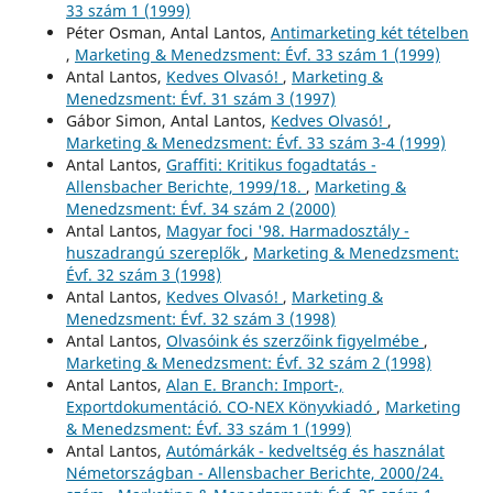
33 szám 1 (1999)
Péter Osman, Antal Lantos,
Antimarketing két tételben
,
Marketing & Menedzsment: Évf. 33 szám 1 (1999)
Antal Lantos,
Kedves Olvasó!
,
Marketing &
Menedzsment: Évf. 31 szám 3 (1997)
Gábor Simon, Antal Lantos,
Kedves Olvasó!
,
Marketing & Menedzsment: Évf. 33 szám 3-4 (1999)
Antal Lantos,
Graffiti: Kritikus fogadtatás -
Allensbacher Berichte, 1999/18.
,
Marketing &
Menedzsment: Évf. 34 szám 2 (2000)
Antal Lantos,
Magyar foci '98. Harmadosztály -
huszadrangú szereplők
,
Marketing & Menedzsment:
Évf. 32 szám 3 (1998)
Antal Lantos,
Kedves Olvasó!
,
Marketing &
Menedzsment: Évf. 32 szám 3 (1998)
Antal Lantos,
Olvasóink és szerzőink figyelmébe
,
Marketing & Menedzsment: Évf. 32 szám 2 (1998)
Antal Lantos,
Alan E. Branch: Import-,
Exportdokumentáció. CO-NEX Könyvkiadó
,
Marketing
& Menedzsment: Évf. 33 szám 1 (1999)
Antal Lantos,
Autómárkák - kedveltség és használat
Németországban - Allensbacher Berichte, 2000/24.