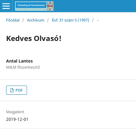
Főoldal
/
Archívum
/
Évf. 31 szám 5 (1997)
/
–
Kedves Olvasó!
Antal Lantos
M&M főszerkesztő
PDF
Megjelent
2019-12-01